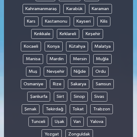
Kahramanmaraş
Karabük
Karaman
Kars
Kastamonu
Kayseri
Kilis
Kırıkkale
Kırklareli
Kırşehir
Kocaeli
Konya
Kütahya
Malatya
Manisa
Mardin
Mersin
Muğla
Muş
Nevşehir
Niğde
Ordu
Osmaniye
Rize
Sakarya
Samsun
Şanlıurfa
Siirt
Sinop
Sivas
Şırnak
Tekirdağ
Tokat
Trabzon
Tunceli
Uşak
Van
Yalova
Yozgat
Zonguldak