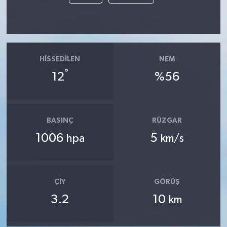
HISSEDILEN
NEM
°
12
%56
BASINÇ
RÜZGAR
1006
5
hpa
km/s
ÇIY
GÖRÜŞ
3.2
10
km