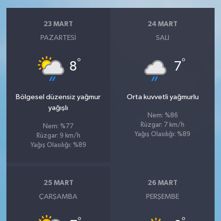
23 MART
24 MART
PAZARTESI
SALI
°
°
8
7
Bölgesel düzensiz yağmur
Orta kuvvetli yağmurlu
yağışlı
Nem: %86
Rüzgar: 7 km/h
Nem: %77
Yağış Olasılığı: %89
Rüzgar: 9 km/h
Yağış Olasılığı: %89
25 MART
26 MART
ÇARŞAMBA
PERŞEMBE