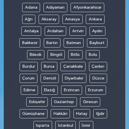
Adana
Adıyaman
Afyonkarahisar
Ağrı
Aksaray
Amasya
Ankara
Antalya
Ardahan
Artvin
Aydın
Balıkesir
Bartın
Batman
Bayburt
Bilecik
Bingöl
Bitlis
Bolu
Burdur
Bursa
Çanakkale
Çankırı
Çorum
Denizli
Diyarbakır
Düzce
Edirne
Elazığ
Erzincan
Erzurum
Eskişehir
Gaziantep
Giresun
Gümüşhane
Hakkâri
Hatay
Iğdır
Isparta
İstanbul
İzmir