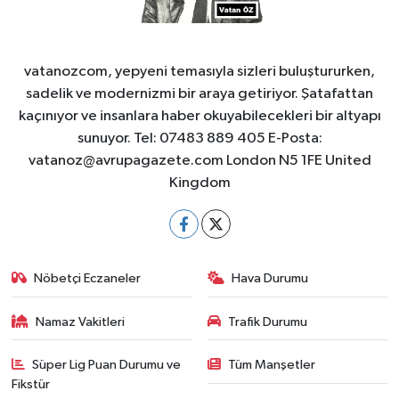
vatanozcom, yepyeni temasıyla sizleri buluştururken,
sadelik ve modernizmi bir araya getiriyor. Şatafattan
kaçınıyor ve insanlara haber okuyabilecekleri bir altyapı
sunuyor. Tel: 07483 889 405 E-Posta:
vatanoz@avrupagazete.com
London N5 1FE United
Kingdom
Nöbetçi Eczaneler
Hava Durumu
Namaz Vakitleri
Trafik Durumu
Süper Lig Puan Durumu ve
Tüm Manşetler
Fikstür