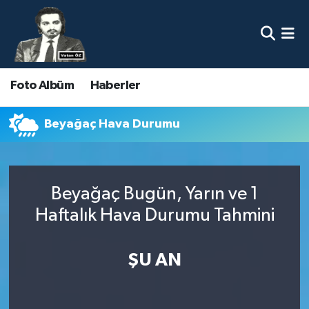
Nöbetçi Eczaneler
Foto Albüm
Haberler
Hava Durumu
Namaz Vakitleri
Beyağaç Hava Durumu
Trafik Durumu
Beyağaç Bugün, Yarın ve 1
Süper Lig Puan Durumu ve Fikstür
Haftalık Hava Durumu Tahmini
Tüm Manşetler
ŞU AN
Son Dakika Haberleri
Haber Arşivi