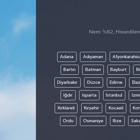
Nem: %62, Hissedilen 
Adana
Adıyaman
Afyonkarahis
Bartın
Batman
Bayburt
Bi
Diyarbakır
Düzce
Edirne
Elaz
Iğdır
Isparta
İstanbul
İzmi
Kırklareli
Kırşehir
Kocaeli
Ko
Ordu
Osmaniye
Rize
Sak