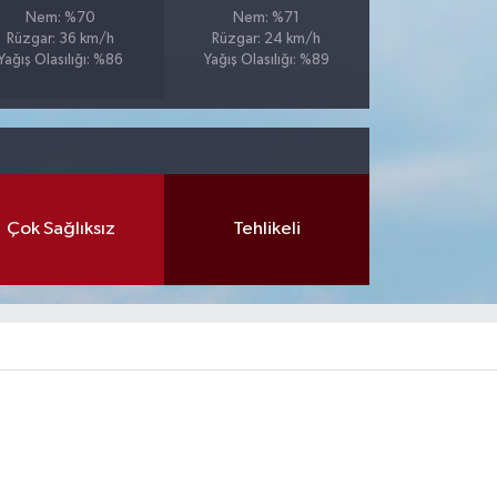
Nem: %70
Nem: %71
Rüzgar: 36 km/h
Rüzgar: 24 km/h
Yağış Olasılığı: %86
Yağış Olasılığı: %89
Çok Sağlıksız
Tehlikeli