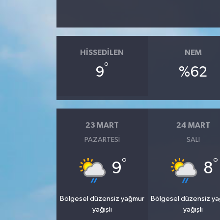
HISSEDILEN
NEM
°
9
%62
23 MART
24 MART
PAZARTESI
SALI
°
°
9
8
Bölgesel düzensiz yağmur
Bölgesel düzensiz y
yağışlı
yağışlı