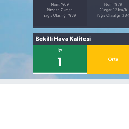
Nem: %69
Nem: %79
Rüzgar: 7 km/h
Rüzgar: 12 km/h
Yağış Olasılığı: %89
Yağış Olasılığı: %8
Bekilli Hava Kalitesi
İyi
1
Orta