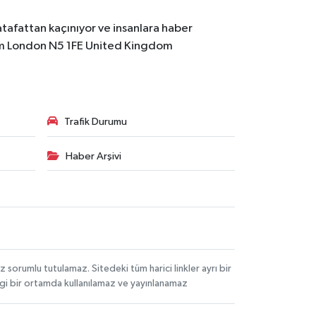
atafattan kaçınıyor ve insanlara haber
m
London N5 1FE United Kingdom
Trafik Durumu
Haber Arşivi
orumlu tutulamaz. Sitedeki tüm harici linkler ayrı bir
angi bir ortamda kullanılamaz ve yayınlanamaz