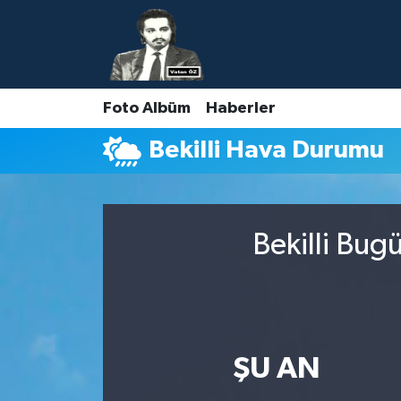
Nöbetçi Eczaneler
Foto Albüm
Haberler
Hava Durumu
Bekilli Hava Durumu
Namaz Vakitleri
Trafik Durumu
Bekilli Bug
Süper Lig Puan Durumu ve Fikstür
Tüm Manşetler
Son Dakika Haberleri
ŞU AN
Haber Arşivi