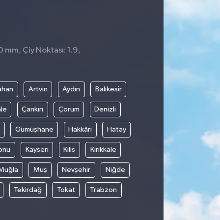
0 mm, Çiy Noktası: 1.9,
ahan
Artvin
Aydın
Balıkesir
le
Çankırı
Çorum
Denizli
Gümüşhane
Hakkâri
Hatay
onu
Kayseri
Kilis
Kırıkkale
Muğla
Muş
Nevşehir
Niğde
Tekirdağ
Tokat
Trabzon