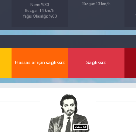
Rüzgar: 13 km/h
Nem: %83
Rüzgar: 14 km/h
4
Yağış Olasılığı: %83
Hassaslar için sağlıksız
Sağlıksız