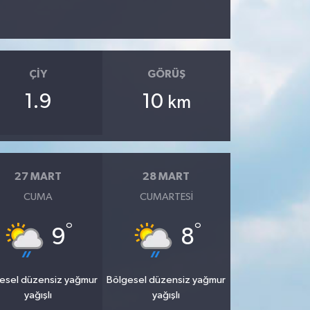
ÇIY
GÖRÜŞ
1.9
10
km
27 MART
28 MART
CUMA
CUMARTESI
°
°
9
8
esel düzensiz yağmur
Bölgesel düzensiz yağmur
yağışlı
yağışlı