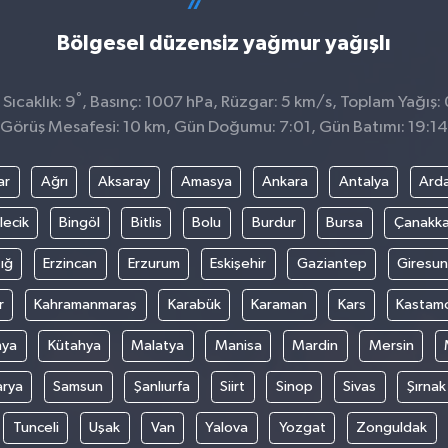
Bölgesel düzensiz yağmur yağışlı
°
Sıcaklık: 9
, Basınç: 1007 hPa, Rüzgar: 5 km/s, Toplam Yağış: 
Görüş Mesafesi: 10 km, Gün Doğumu: 7:01, Gün Batımı: 19:14
ar
Ağrı
Aksaray
Amasya
Ankara
Antalya
Ard
lecik
Bingöl
Bitlis
Bolu
Burdur
Bursa
Çanakka
ığ
Erzincan
Erzurum
Eskişehir
Gaziantep
Giresun
r
Kahramanmaraş
Karabük
Karaman
Kars
Kastam
nya
Kütahya
Malatya
Manisa
Mardin
Mersin
arya
Samsun
Şanlıurfa
Siirt
Sinop
Sivas
Şırnak
Tunceli
Uşak
Van
Yalova
Yozgat
Zonguldak