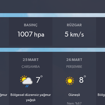
BASINÇ
RÜZGAR
1007
5
hpa
km/s
25 MART
26 MART
ÇARŞAMBA
PERŞEMBE
°
°
7
8
ağmur
Bölgesel düzensiz yağmur
Güneşli
Bölg
yağışlı
Nem: %67