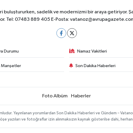
 buluştururken, sadelik ve modernizmi bir araya getiriyor. Ş
yor. Tel: 07483 889 405 E-Posta:
vatanoz@avrupagazete.co
va Durumu
Namaz Vakitleri
 Manşetler
Son Dakika Haberleri
Foto Albüm
Haberler
umludur. Yayınlanan yorumlardan Son Dakika Haberleri ve Gündem – Vatanoz s
köşe yazıları ve fotoğraflar izin alınmaksızın kaynak gösterilse dahi, herh