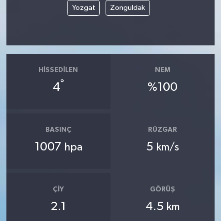
Yozgat
Zonguldak
HISSEDILEN
NEM
°
4
%100
BASINÇ
RÜZGAR
1007
5
hpa
km/s
ÇIY
GÖRÜŞ
2.1
4.5
km