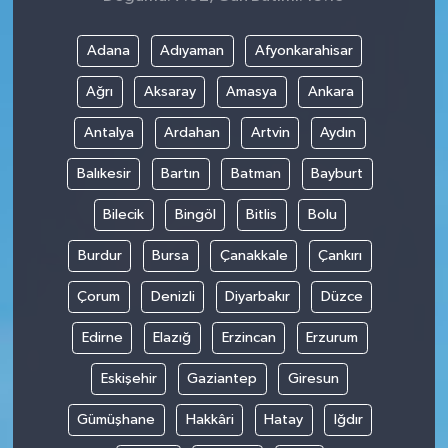
Adana
Adıyaman
Afyonkarahisar
Ağrı
Aksaray
Amasya
Ankara
Antalya
Ardahan
Artvin
Aydın
Balıkesir
Bartın
Batman
Bayburt
Bilecik
Bingöl
Bitlis
Bolu
Burdur
Bursa
Çanakkale
Çankırı
Çorum
Denizli
Diyarbakır
Düzce
Edirne
Elazığ
Erzincan
Erzurum
Eskişehir
Gaziantep
Giresun
Gümüşhane
Hakkâri
Hatay
Iğdır