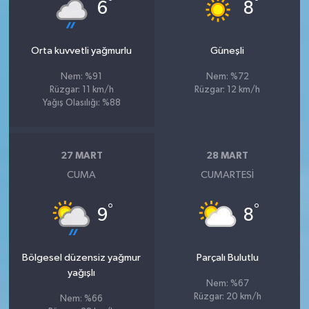
°
°
6
8
Orta kuvvetli yağmurlu
Güneşli
Nem: %91
Nem: %72
Rüzgar: 11 km/h
Rüzgar: 12 km/h
Yağış Olasılığı: %88
27 MART
28 MART
CUMA
CUMARTESI
°
°
9
8
Bölgesel düzensiz yağmur
Parçalı Bulutlu
yağışlı
Nem: %67
Rüzgar: 20 km/h
Nem: %66