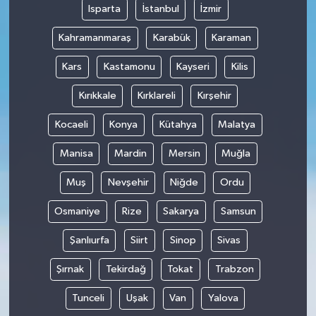
Isparta
İstanbul
İzmir
Kahramanmaraş
Karabük
Karaman
Kars
Kastamonu
Kayseri
Kilis
Kırıkkale
Kırklareli
Kırşehir
Kocaeli
Konya
Kütahya
Malatya
Manisa
Mardin
Mersin
Muğla
Muş
Nevşehir
Niğde
Ordu
Osmaniye
Rize
Sakarya
Samsun
Şanlıurfa
Siirt
Sinop
Sivas
Şırnak
Tekirdağ
Tokat
Trabzon
Tunceli
Uşak
Van
Yalova