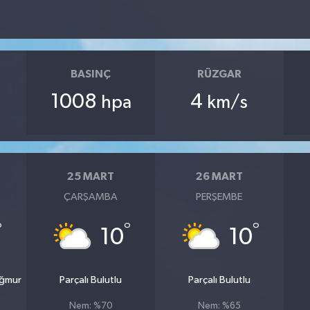
BASINÇ
RÜZGAR
1008
4
hpa
km/s
25 MART
26 MART
ÇARŞAMBA
PERŞEMBE
°
°
°
10
10
ağmur
Parçalı Bulutlu
Parçalı Bulutlu
Nem: %70
Nem: %65