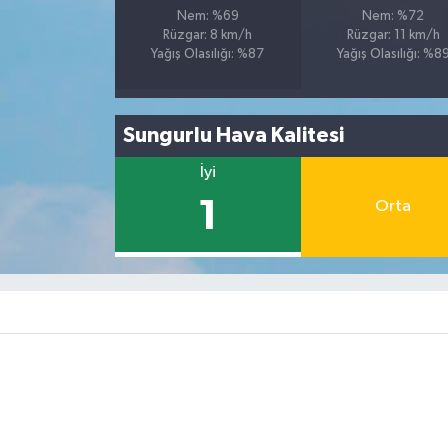
Nem: %69
Nem: %72
Rüzgar: 8 km/h
Rüzgar: 11 km/h
Yağış Olasılığı: %87
Yağış Olasılığı: %8
Sungurlu Hava Kalitesi
İyi
1
Orta