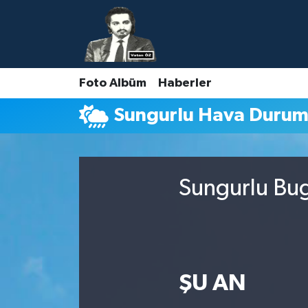
Nöbetçi Eczaneler
Foto Albüm
Haberler
Hava Durumu
Sungurlu Hava Duru
Namaz Vakitleri
Trafik Durumu
Sungurlu Bug
Süper Lig Puan Durumu ve Fikstür
Tüm Manşetler
Son Dakika Haberleri
ŞU AN
Haber Arşivi