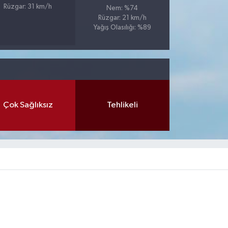
Rüzgar: 31 km/h
Nem: %74
Rüzgar: 21 km/h
Yağış Olasılığı: %89
Çok Sağlıksız
Tehlikeli