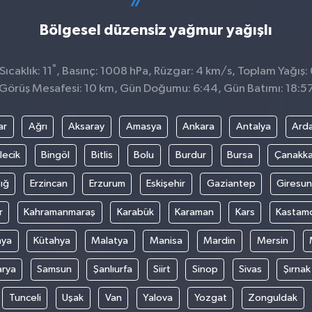
Bölgesel düzensiz yağmur yağışlı
°
ıcaklık: 11
, Basınç: 1008 hPa, Rüzgar: 4 km/s, Toplam Yağış:
Görüş Mesafesi: 10 km, Gün Doğumu: 6:44, Gün Batımı: 18:5
ar
Ağrı
Aksaray
Amasya
Ankara
Antalya
Ard
lecik
Bingöl
Bitlis
Bolu
Burdur
Bursa
Çanakka
ığ
Erzincan
Erzurum
Eskişehir
Gaziantep
Giresun
r
Kahramanmaraş
Karabük
Karaman
Kars
Kastam
nya
Kütahya
Malatya
Manisa
Mardin
Mersin
arya
Samsun
Şanlıurfa
Siirt
Sinop
Sivas
Şırnak
Tunceli
Uşak
Van
Yalova
Yozgat
Zonguldak