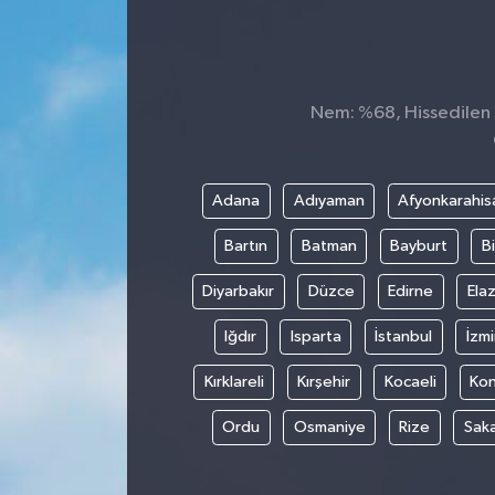
Nem: %68, Hissedilen S
Adana
Adıyaman
Afyonkarahis
Bartın
Batman
Bayburt
Bi
Diyarbakır
Düzce
Edirne
Elaz
Iğdır
Isparta
İstanbul
İzmi
Kırklareli
Kırşehir
Kocaeli
Ko
Ordu
Osmaniye
Rize
Sak