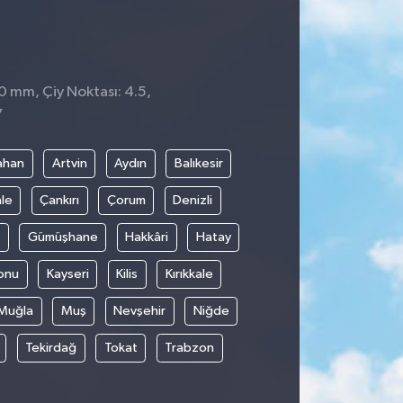
 0 mm, Çiy Noktası: 4.5,
7
ahan
Artvin
Aydın
Balıkesir
le
Çankırı
Çorum
Denizli
Gümüşhane
Hakkâri
Hatay
onu
Kayseri
Kilis
Kırıkkale
Muğla
Muş
Nevşehir
Niğde
Tekirdağ
Tokat
Trabzon