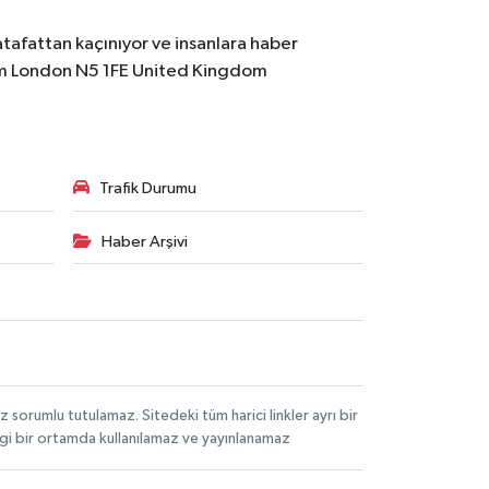
atafattan kaçınıyor ve insanlara haber
m
London N5 1FE United Kingdom
Trafik Durumu
Haber Arşivi
orumlu tutulamaz. Sitedeki tüm harici linkler ayrı bir
angi bir ortamda kullanılamaz ve yayınlanamaz