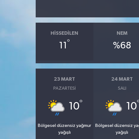
HISSEDILEN
NEM
°
11
%68
23 MART
24 MART
PAZARTESI
SALI
°
10
10
Bölgesel düzensiz yağmur
Bölgesel düzensiz y
yağışlı
yağışlı