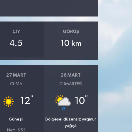
ÇIY
GÖRÜŞ
4.5
10
km
27 MART
28 MART
CUMA
CUMARTESI
°
°
12
10
Güneşli
Bölgesel düzensiz yağmur
yağışlı
Nem: %53