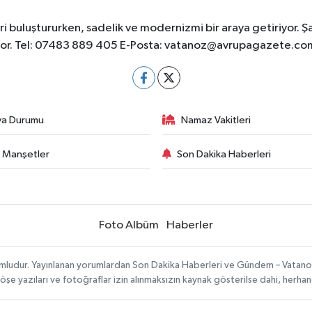
 buluştururken, sadelik ve modernizmi bir araya getiriyor. Ş
yor. Tel: 07483 889 405 E-Posta:
vatanoz@avrupagazete.co
va Durumu
Namaz Vakitleri
 Manşetler
Son Dakika Haberleri
Foto Albüm
Haberler
umludur. Yayınlanan yorumlardan Son Dakika Haberleri ve Gündem – Vatanoz s
köşe yazıları ve fotoğraflar izin alınmaksızın kaynak gösterilse dahi, herh