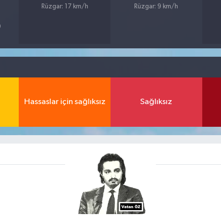
Rüzgar: 17 km/h
Rüzgar: 9 km/h
9
Hassaslar için sağlıksız
Sağlıksız