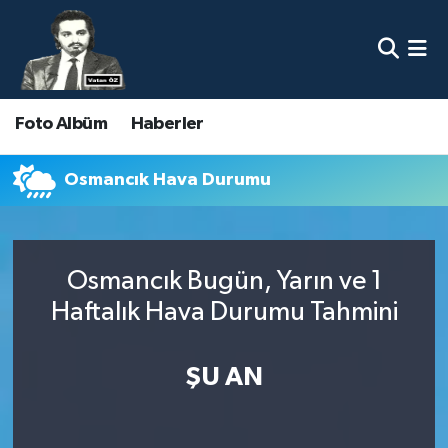
Nöbetçi Eczaneler
Foto Albüm
Haberler
Hava Durumu
Namaz Vakitleri
Osmancık Hava Durumu
Trafik Durumu
Osmancık Bugün, Yarın ve 1
Süper Lig Puan Durumu ve Fikstür
Haftalık Hava Durumu Tahmini
Tüm Manşetler
ŞU AN
Son Dakika Haberleri
Haber Arşivi