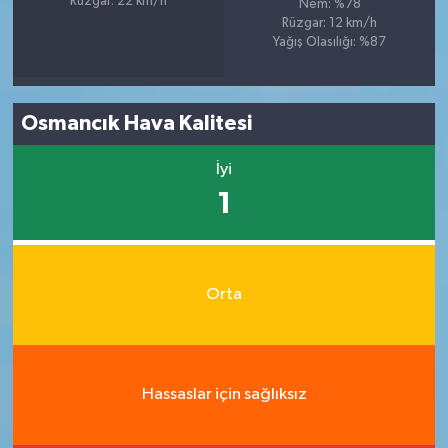
Rüzgar: 22 km/h
Nem: %78
Rüzgar: 12 km/h
Yağış Olasılığı: %87
Osmancık Hava Kalitesi
İyi
1
Orta
Hassaslar için sağlıksız