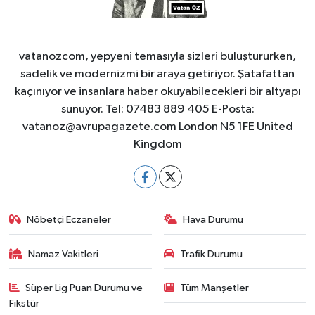
vatanozcom, yepyeni temasıyla sizleri buluştururken,
sadelik ve modernizmi bir araya getiriyor. Şatafattan
kaçınıyor ve insanlara haber okuyabilecekleri bir altyapı
sunuyor. Tel: 07483 889 405 E-Posta:
vatanoz@avrupagazete.com
London N5 1FE United
Kingdom
Nöbetçi Eczaneler
Hava Durumu
Namaz Vakitleri
Trafik Durumu
Süper Lig Puan Durumu ve
Tüm Manşetler
Fikstür