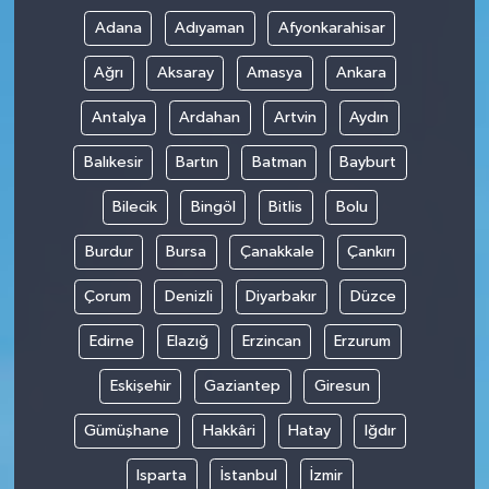
Adana
Adıyaman
Afyonkarahisar
Ağrı
Aksaray
Amasya
Ankara
Antalya
Ardahan
Artvin
Aydın
Balıkesir
Bartın
Batman
Bayburt
Bilecik
Bingöl
Bitlis
Bolu
Burdur
Bursa
Çanakkale
Çankırı
Çorum
Denizli
Diyarbakır
Düzce
Edirne
Elazığ
Erzincan
Erzurum
Eskişehir
Gaziantep
Giresun
Gümüşhane
Hakkâri
Hatay
Iğdır
Isparta
İstanbul
İzmir