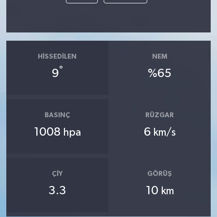
HISSEDILEN
NEM
°
9
%65
BASINÇ
RÜZGAR
1008
6
hpa
km/s
ÇIY
GÖRÜŞ
3.3
10
km