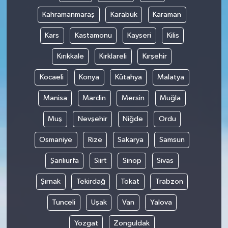
Kahramanmaraş
Karabük
Karaman
Kars
Kastamonu
Kayseri
Kilis
Kırıkkale
Kırklareli
Kırşehir
Kocaeli
Konya
Kütahya
Malatya
Manisa
Mardin
Mersin
Muğla
Muş
Nevşehir
Niğde
Ordu
Osmaniye
Rize
Sakarya
Samsun
Şanlıurfa
Siirt
Sinop
Sivas
Şırnak
Tekirdağ
Tokat
Trabzon
Tunceli
Uşak
Van
Yalova
Yozgat
Zonguldak