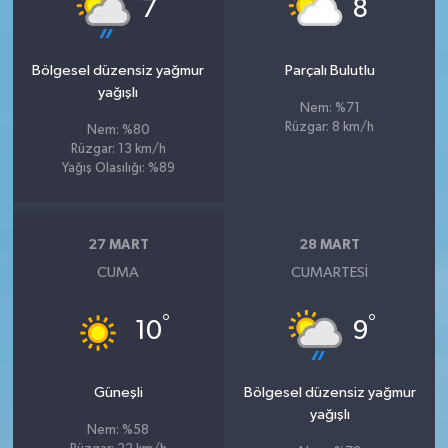
°
°
7
8
Bölgesel düzensiz yağmur
Parçalı Bulutlu
yağışlı
Nem: %71
Rüzgar: 8 km/h
Nem: %80
Rüzgar: 13 km/h
Yağış Olasılığı: %89
27 MART
28 MART
CUMA
CUMARTESI
°
°
10
9
Güneşli
Bölgesel düzensiz yağmur
yağışlı
Nem: %58