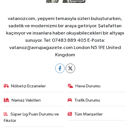
vatanozcom, yepyeni temasıyla sizleri buluştururken,
sadelik ve modernizmi bir araya getiriyor. Şatafattan
kaçınıyor ve insanlara haber okuyabilecekleri bir altyapı
sunuyor. Tel: 07483 889 405 E-Posta:
vatanoz@avrupagazete.com
London N5 1FE United
Kingdom
Nöbetçi Eczaneler
Hava Durumu
Namaz Vakitleri
Trafik Durumu
Süper Lig Puan Durumu ve
Tüm Manşetler
Fikstür