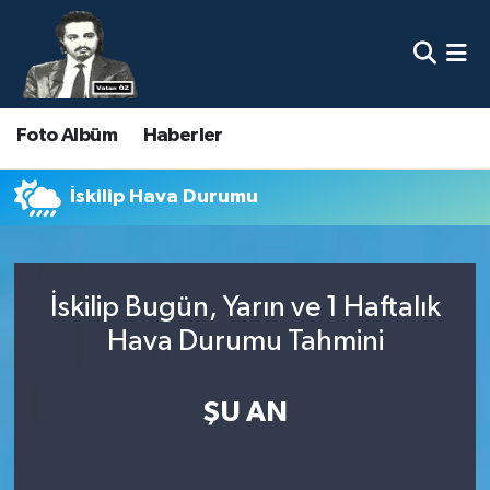
Nöbetçi Eczaneler
Foto Albüm
Haberler
Hava Durumu
Namaz Vakitleri
İskilip Hava Durumu
Trafik Durumu
İskilip Bugün, Yarın ve 1 Haftalık
Süper Lig Puan Durumu ve Fikstür
Hava Durumu Tahmini
Tüm Manşetler
ŞU AN
Son Dakika Haberleri
Haber Arşivi