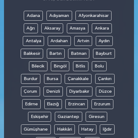
Adana
Adıyaman
Afyonkarahisar
Ağrı
Aksaray
Amasya
Ankara
Antalya
Ardahan
Artvin
Aydın
Balıkesir
Bartın
Batman
Bayburt
Bilecik
Bingöl
Bitlis
Bolu
Burdur
Bursa
Çanakkale
Çankırı
Çorum
Denizli
Diyarbakır
Düzce
Edirne
Elazığ
Erzincan
Erzurum
Eskişehir
Gaziantep
Giresun
Gümüşhane
Hakkâri
Hatay
Iğdır