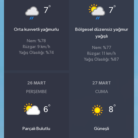
°
°
7
7
Orta kuvvetli yağmurlu
Bölgesel düzensiz yağmur
yağışlı
Nem: %78
Rüzgar: 9 km/h
Nem: %77
Yağış Olasılığı: %74
Rüzgar: 11 km/h
Yağış Olasılığı: %87
26 MART
27 MART
PERŞEMBE
CUMA
°
°
6
8
Parçalı Bulutlu
Güneşli