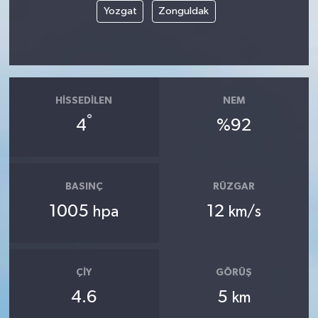
Yozgat
Zonguldak
HISSEDILEN
NEM
°
4
%92
BASINÇ
RÜZGAR
1005
12
hpa
km/s
ÇIY
GÖRÜŞ
4.6
5
km