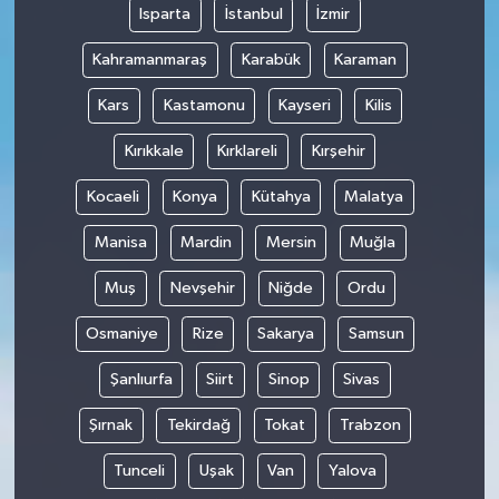
Isparta
İstanbul
İzmir
Kahramanmaraş
Karabük
Karaman
Kars
Kastamonu
Kayseri
Kilis
Kırıkkale
Kırklareli
Kırşehir
Kocaeli
Konya
Kütahya
Malatya
Manisa
Mardin
Mersin
Muğla
Muş
Nevşehir
Niğde
Ordu
Osmaniye
Rize
Sakarya
Samsun
Şanlıurfa
Siirt
Sinop
Sivas
Şırnak
Tekirdağ
Tokat
Trabzon
Tunceli
Uşak
Van
Yalova