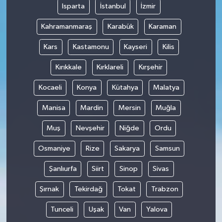
Isparta
İstanbul
İzmir
Kahramanmaraş
Karabük
Karaman
Kars
Kastamonu
Kayseri
Kilis
Kırıkkale
Kırklareli
Kırşehir
Kocaeli
Konya
Kütahya
Malatya
Manisa
Mardin
Mersin
Muğla
Muş
Nevşehir
Niğde
Ordu
Osmaniye
Rize
Sakarya
Samsun
Şanlıurfa
Siirt
Sinop
Sivas
Şırnak
Tekirdağ
Tokat
Trabzon
Tunceli
Uşak
Van
Yalova