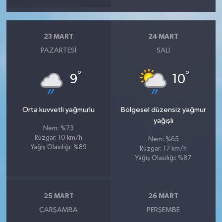
23 MART
24 MART
PAZARTESI
SALI
°
°
9
10
Orta kuvvetli yağmurlu
Bölgesel düzensiz yağmur
yağışlı
Nem: %73
Rüzgar: 10 km/h
Nem: %65
Yağış Olasılığı: %89
Rüzgar: 17 km/h
Yağış Olasılığı: %87
25 MART
26 MART
ÇARŞAMBA
PERŞEMBE