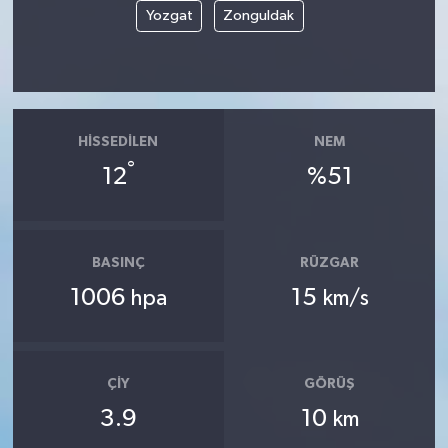
Yozgat
Zonguldak
HISSEDILEN
NEM
°
12
%51
BASINÇ
RÜZGAR
1006
15
hpa
km/s
ÇIY
GÖRÜŞ
3.9
10
km