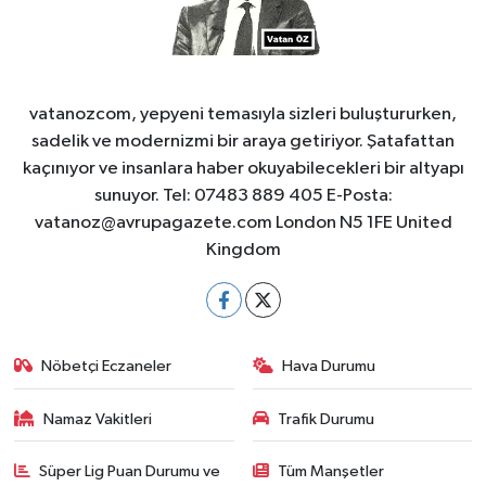
vatanozcom, yepyeni temasıyla sizleri buluştururken,
sadelik ve modernizmi bir araya getiriyor. Şatafattan
kaçınıyor ve insanlara haber okuyabilecekleri bir altyapı
sunuyor. Tel: 07483 889 405 E-Posta:
vatanoz@avrupagazete.com
London N5 1FE United
Kingdom
Nöbetçi Eczaneler
Hava Durumu
Namaz Vakitleri
Trafik Durumu
Süper Lig Puan Durumu ve
Tüm Manşetler