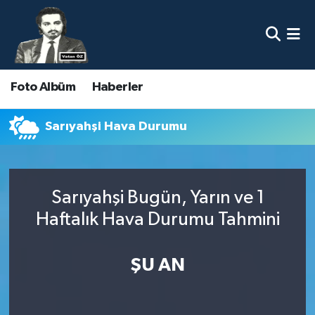
Nöbetçi Eczaneler
Foto Albüm
Haberler
Hava Durumu
Namaz Vakitleri
Sarıyahşi Hava Durumu
Trafik Durumu
Sarıyahşi Bugün, Yarın ve 1
Süper Lig Puan Durumu ve Fikstür
Haftalık Hava Durumu Tahmini
Tüm Manşetler
ŞU AN
Son Dakika Haberleri
Haber Arşivi