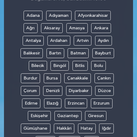
Adana
Adıyaman
Afyonkarahisar
Ağrı
Aksaray
Amasya
Ankara
Antalya
Ardahan
Artvin
Aydın
Balıkesir
Bartın
Batman
Bayburt
Bilecik
Bingöl
Bitlis
Bolu
Burdur
Bursa
Çanakkale
Çankırı
Çorum
Denizli
Diyarbakır
Düzce
Edirne
Elazığ
Erzincan
Erzurum
Eskişehir
Gaziantep
Giresun
Gümüşhane
Hakkâri
Hatay
Iğdır