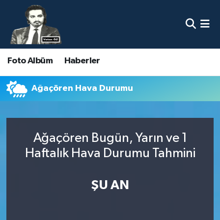
Nöbetçi Eczaneler
Foto Albüm
Haberler
Hava Durumu
Namaz Vakitleri
Ağaçören Hava Durumu
Trafik Durumu
Ağaçören Bugün, Yarın ve 1
Süper Lig Puan Durumu ve Fikstür
Haftalık Hava Durumu Tahmini
Tüm Manşetler
ŞU AN
Son Dakika Haberleri
Haber Arşivi