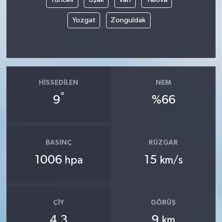
Yozgat
Zonguldak
HISSEDILEN
NEM
°
9
%66
BASINÇ
RÜZGAR
1006
15
hpa
km/s
ÇIY
GÖRÜŞ
4.3
9
km