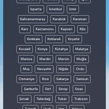
Isparta
İstanbul
İzmir
Kahramanmaraş
Karabük
Karaman
Kars
Kastamonu
Kayseri
Kilis
Kırıkkale
Kırklareli
Kırşehir
Kocaeli
Konya
Kütahya
Malatya
Manisa
Mardin
Mersin
Muğla
Muş
Nevşehir
Niğde
Ordu
Osmaniye
Rize
Sakarya
Samsun
Şanlıurfa
Siirt
Sinop
Sivas
Şırnak
Tekirdağ
Tokat
Trabzon
Tunceli
Uşak
Van
Yalova