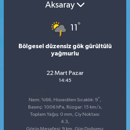
Aksaray
°
11
Bölgesel düzensiz gök gürültülü
yağmurlu
22 Mart Pazar
14:45
°
Nem: %66, Hissedilen Sıcaklık: 9
,
Basınç: 1006 hPa, Rüzgar: 15 km/s,
Toplam Yağış: 0 mm, Çiy Noktası:
4.3,
Görüş Mesafesi: 9 km, Gün Doğumu: