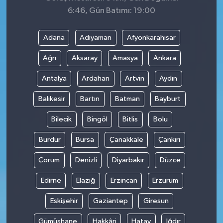
6:46, Gün Batımı: 19:00
Adana
Adıyaman
Afyonkarahisar
Ağrı
Aksaray
Amasya
Ankara
Antalya
Ardahan
Artvin
Aydın
Balıkesir
Bartın
Batman
Bayburt
Bilecik
Bingöl
Bitlis
Bolu
Burdur
Bursa
Çanakkale
Çankırı
Çorum
Denizli
Diyarbakır
Düzce
Edirne
Elazığ
Erzincan
Erzurum
Eskişehir
Gaziantep
Giresun
Gümüşhane
Hakkâri
Hatay
Iğdır