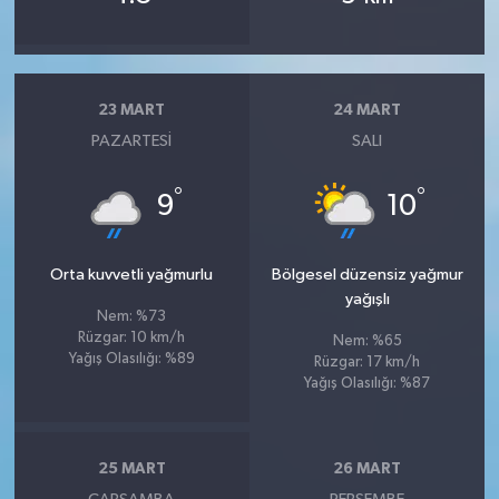
23 MART
24 MART
PAZARTESI
SALI
°
°
9
10
Orta kuvvetli yağmurlu
Bölgesel düzensiz yağmur
yağışlı
Nem: %73
Rüzgar: 10 km/h
Nem: %65
Yağış Olasılığı: %89
Rüzgar: 17 km/h
Yağış Olasılığı: %87
25 MART
26 MART