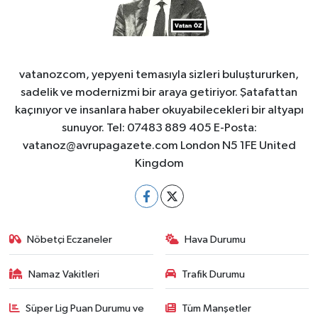
vatanozcom, yepyeni temasıyla sizleri buluştururken,
sadelik ve modernizmi bir araya getiriyor. Şatafattan
kaçınıyor ve insanlara haber okuyabilecekleri bir altyapı
sunuyor. Tel: 07483 889 405 E-Posta:
vatanoz@avrupagazete.com
London N5 1FE United
Kingdom
Nöbetçi Eczaneler
Hava Durumu
Namaz Vakitleri
Trafik Durumu
Süper Lig Puan Durumu ve
Tüm Manşetler