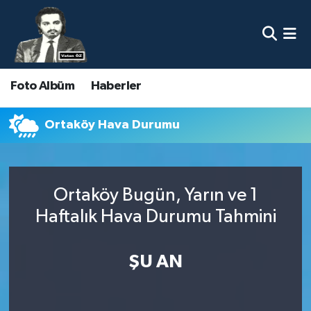
Nöbetçi Eczaneler
Foto Albüm
Haberler
Hava Durumu
Namaz Vakitleri
Ortaköy Hava Durumu
Trafik Durumu
Ortaköy Bugün, Yarın ve 1
Süper Lig Puan Durumu ve Fikstür
Haftalık Hava Durumu Tahmini
Tüm Manşetler
ŞU AN
Son Dakika Haberleri
Haber Arşivi