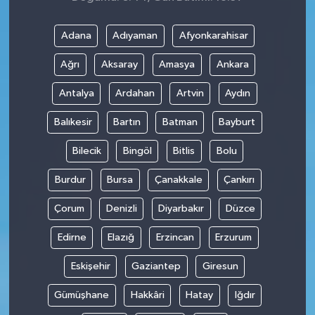
Adana
Adıyaman
Afyonkarahisar
Ağrı
Aksaray
Amasya
Ankara
Antalya
Ardahan
Artvin
Aydın
Balıkesir
Bartın
Batman
Bayburt
Bilecik
Bingöl
Bitlis
Bolu
Burdur
Bursa
Çanakkale
Çankırı
Çorum
Denizli
Diyarbakır
Düzce
Edirne
Elazığ
Erzincan
Erzurum
Eskişehir
Gaziantep
Giresun
Gümüşhane
Hakkâri
Hatay
Iğdır