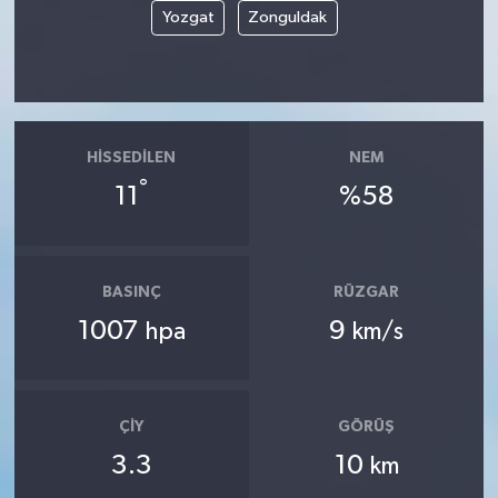
Yozgat
Zonguldak
HISSEDILEN
NEM
°
11
%58
BASINÇ
RÜZGAR
1007
9
hpa
km/s
ÇIY
GÖRÜŞ
3.3
10
km