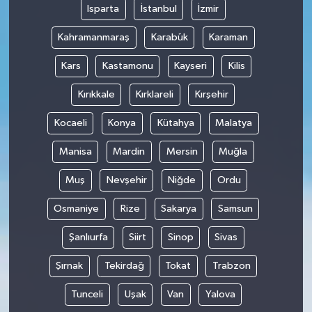
Isparta
İstanbul
İzmir
Kahramanmaraş
Karabük
Karaman
Kars
Kastamonu
Kayseri
Kilis
Kırıkkale
Kırklareli
Kırşehir
Kocaeli
Konya
Kütahya
Malatya
Manisa
Mardin
Mersin
Muğla
Muş
Nevşehir
Niğde
Ordu
Osmaniye
Rize
Sakarya
Samsun
Şanlıurfa
Siirt
Sinop
Sivas
Şırnak
Tekirdağ
Tokat
Trabzon
Tunceli
Uşak
Van
Yalova