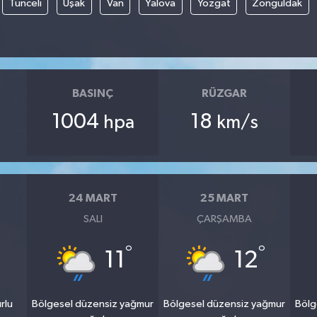
Tunceli
Uşak
Van
Yalova
Yozgat
Zonguldak
BASINÇ
RÜZGAR
1004
18
hpa
km/s
24 MART
25 MART
SALI
ÇARŞAMBA
°
°
°
11
12
rlu
Bölgesel düzensiz yağmur
Bölgesel düzensiz yağmur
Bölg