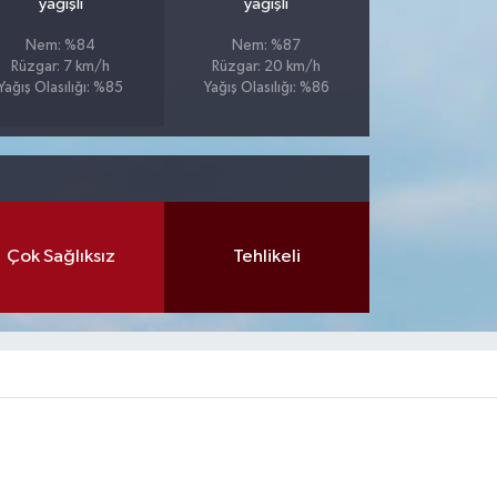
yağışlı
yağışlı
Nem: %84
Nem: %87
Rüzgar: 7 km/h
Rüzgar: 20 km/h
Yağış Olasılığı: %85
Yağış Olasılığı: %86
Çok Sağlıksız
Tehlikeli