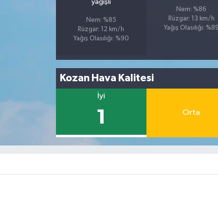
yağışlı
Nem: %86
Rüzgar: 13 km/h
Nem: %85
Yağış Olasılığı: %8
Rüzgar: 12 km/h
Yağış Olasılığı: %90
Kozan Hava Kalitesi
İyi
1
Orta