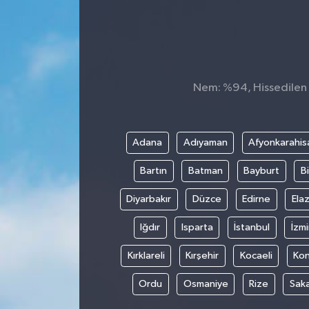
Nem: %94, Hissedilen S
Adana
Adıyaman
Afyonkarahis
Bartın
Batman
Bayburt
Bi
Diyarbakır
Düzce
Edirne
Elaz
Iğdır
Isparta
İstanbul
İzmi
Kırklareli
Kırşehir
Kocaeli
Ko
Ordu
Osmaniye
Rize
Sak