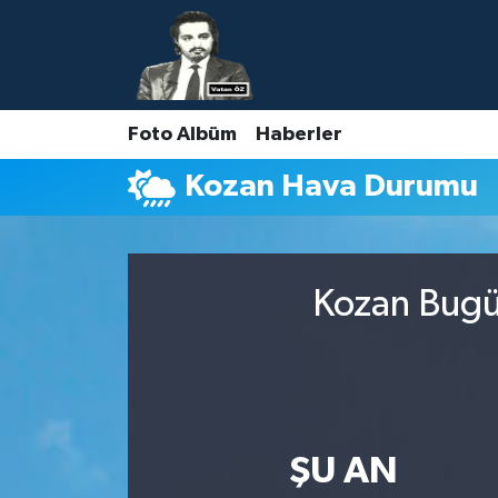
Nöbetçi Eczaneler
Foto Albüm
Haberler
Hava Durumu
Kozan Hava Durumu
Namaz Vakitleri
Trafik Durumu
Kozan Bugün
Süper Lig Puan Durumu ve Fikstür
Tüm Manşetler
Son Dakika Haberleri
ŞU AN
Haber Arşivi