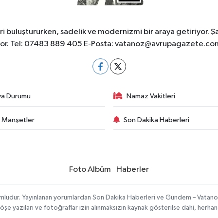
 buluştururken, sadelik ve modernizmi bir araya getiriyor. Ş
yor. Tel: 07483 889 405 E-Posta:
vatanoz@avrupagazete.co
va Durumu
Namaz Vakitleri
 Manşetler
Son Dakika Haberleri
Foto Albüm
Haberler
umludur. Yayınlanan yorumlardan Son Dakika Haberleri ve Gündem – Vatanoz s
köşe yazıları ve fotoğraflar izin alınmaksızın kaynak gösterilse dahi, herh