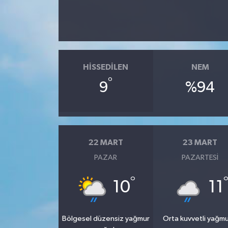
HISSEDILEN
NEM
°
9
%94
22 MART
23 MART
PAZAR
PAZARTESI
°
10
11
Bölgesel düzensiz yağmur
Orta kuvvetli yağmu