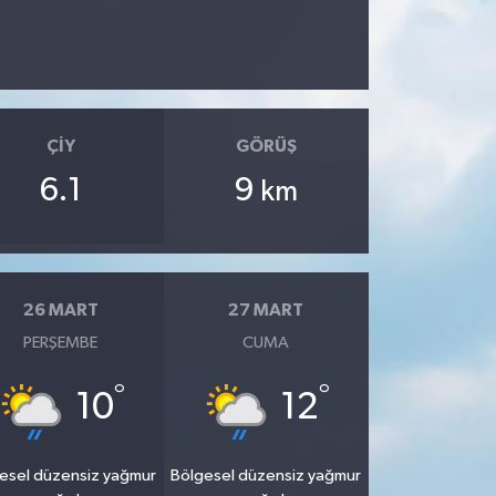
ÇIY
GÖRÜŞ
6.1
9
km
26 MART
27 MART
PERŞEMBE
CUMA
°
°
10
12
esel düzensiz yağmur
Bölgesel düzensiz yağmur