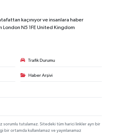
atafattan kaçınıyor ve insanlara haber
m
London N5 1FE United Kingdom
Trafik Durumu
Haber Arşivi
orumlu tutulamaz. Sitedeki tüm harici linkler ayrı bir
angi bir ortamda kullanılamaz ve yayınlanamaz