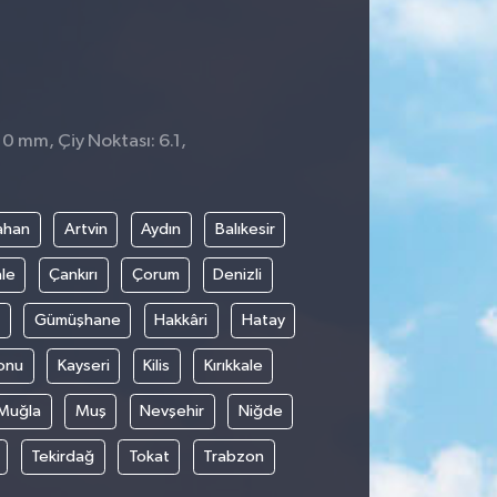
 0 mm, Çiy Noktası: 6.1,
ahan
Artvin
Aydın
Balıkesir
le
Çankırı
Çorum
Denizli
Gümüşhane
Hakkâri
Hatay
onu
Kayseri
Kilis
Kırıkkale
Muğla
Muş
Nevşehir
Niğde
Tekirdağ
Tokat
Trabzon