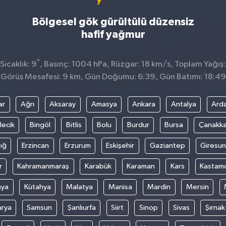
Bölgesel gök gürültülü düzensiz
hafif yağmur
°
ıcaklık: 9
, Basınç: 1004 hPa, Rüzgar: 18 km/s, Toplam Yağış:
Görüş Mesafesi: 9 km, Gün Doğumu: 6:39, Gün Batımı: 18:49
ar
Ağrı
Aksaray
Amasya
Ankara
Antalya
Ard
lecik
Bingöl
Bitlis
Bolu
Burdur
Bursa
Çanakka
ığ
Erzincan
Erzurum
Eskişehir
Gaziantep
Giresun
r
Kahramanmaraş
Karabük
Karaman
Kars
Kastam
nya
Kütahya
Malatya
Manisa
Mardin
Mersin
arya
Samsun
Şanlıurfa
Siirt
Sinop
Sivas
Şırnak