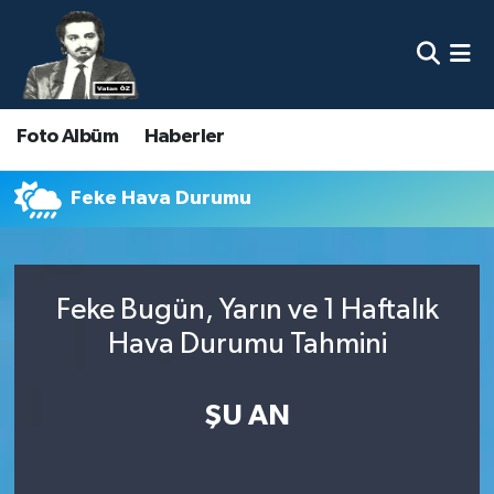
Nöbetçi Eczaneler
Foto Albüm
Haberler
Hava Durumu
Namaz Vakitleri
Feke Hava Durumu
Trafik Durumu
Feke Bugün, Yarın ve 1 Haftalık
Süper Lig Puan Durumu ve Fikstür
Hava Durumu Tahmini
Tüm Manşetler
ŞU AN
Son Dakika Haberleri
Haber Arşivi