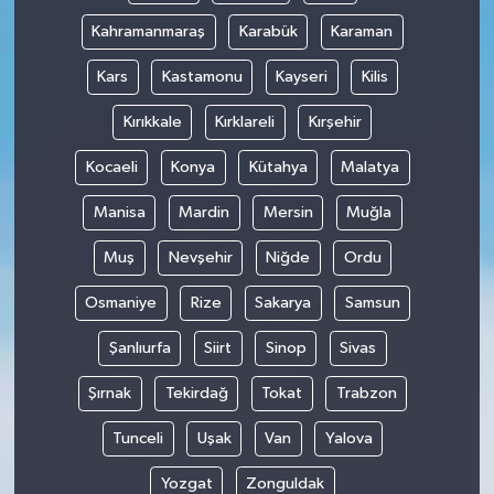
Kahramanmaraş
Karabük
Karaman
Kars
Kastamonu
Kayseri
Kilis
Kırıkkale
Kırklareli
Kırşehir
Kocaeli
Konya
Kütahya
Malatya
Manisa
Mardin
Mersin
Muğla
Muş
Nevşehir
Niğde
Ordu
Osmaniye
Rize
Sakarya
Samsun
Şanlıurfa
Siirt
Sinop
Sivas
Şırnak
Tekirdağ
Tokat
Trabzon
Tunceli
Uşak
Van
Yalova
Yozgat
Zonguldak