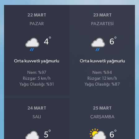
22 MART
23 MART
PAZAR
PAZARTESI
°
°
4
6
Orta kuvvetli yağmurlu
Orta kuvvetli yağmurlu
Nem: %97
Nem: %94
Rüzgar: 5 km/h
Rüzgar: 12 km/h
Yağış Olasılığı: %91
Yağış Olasılığı: %87
24 MART
25 MART
SALI
ÇARŞAMBA
°
°
5
6