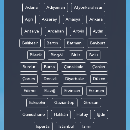
Adana
Adıyaman
Afyonkarahisar
Ağrı
Aksaray
Amasya
Ankara
Antalya
Ardahan
Artvin
Aydın
Balıkesir
Bartın
Batman
Bayburt
Bilecik
Bingöl
Bitlis
Bolu
Burdur
Bursa
Çanakkale
Çankırı
Çorum
Denizli
Diyarbakır
Düzce
Edirne
Elazığ
Erzincan
Erzurum
Eskişehir
Gaziantep
Giresun
Gümüşhane
Hakkâri
Hatay
Iğdır
Isparta
İstanbul
İzmir