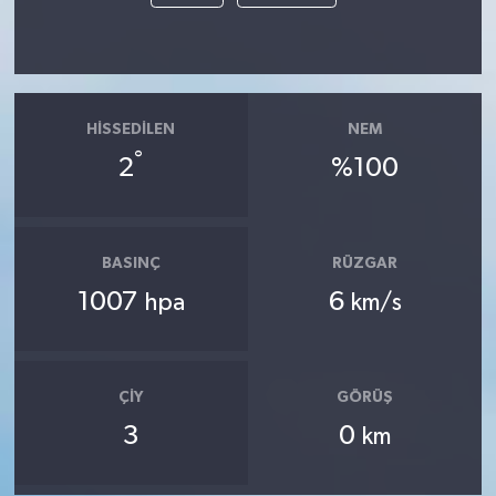
HISSEDILEN
NEM
°
2
%100
BASINÇ
RÜZGAR
1007
6
hpa
km/s
ÇIY
GÖRÜŞ
3
0
km