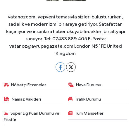
vatanozcom, yepyeni temasıyla sizleri buluştururken,
sadelik ve modernizmi bir araya getiriyor. Şatafattan
kaçınıyor ve insanlara haber okuyabilecekleri bir altyapı
sunuyor. Tel: 07483 889 405 E-Posta:
vatanoz@avrupagazete.com
London N5 1FE United
Kingdom
Nöbetçi Eczaneler
Hava Durumu
Namaz Vakitleri
Trafik Durumu
Süper Lig Puan Durumu ve
Tüm Manşetler
Fikstür