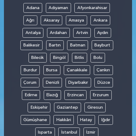
Adana
Adıyaman
Afyonkarahisar
Ağrı
Aksaray
Amasya
Ankara
Antalya
Ardahan
Artvin
Aydın
Balıkesir
Bartın
Batman
Bayburt
Bilecik
Bingöl
Bitlis
Bolu
Burdur
Bursa
Çanakkale
Çankırı
Çorum
Denizli
Diyarbakır
Düzce
Edirne
Elazığ
Erzincan
Erzurum
Eskişehir
Gaziantep
Giresun
Gümüşhane
Hakkâri
Hatay
Iğdır
Isparta
İstanbul
İzmir