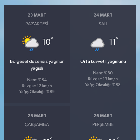
23 MART
24 MART
PAZARTESI
SALI
°
°
10
11
Bölgesel düzensiz yağmur
Orta kuvvetli yağmurlu
yağışlı
Nem: %80
Rüzgar: 13 km/h
Nem: %84
Yağış Olasılığı: %88
Rüzgar: 12 km/h
Yağış Olasılığı: %89
25 MART
26 MART
ÇARŞAMBA
PERŞEMBE