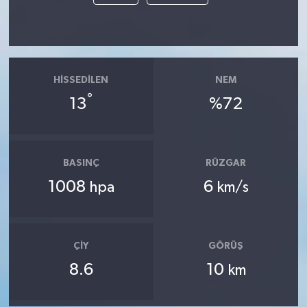
HISSEDILEN
NEM
°
13
%72
BASINÇ
RÜZGAR
1008
6
hpa
km/s
ÇIY
GÖRÜŞ
8.6
10
km