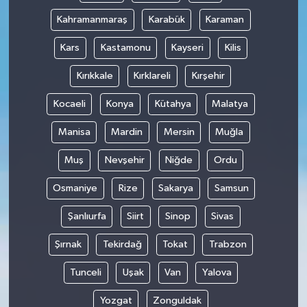
Kahramanmaraş
Karabük
Karaman
Kars
Kastamonu
Kayseri
Kilis
Kırıkkale
Kırklareli
Kırşehir
Kocaeli
Konya
Kütahya
Malatya
Manisa
Mardin
Mersin
Muğla
Muş
Nevşehir
Niğde
Ordu
Osmaniye
Rize
Sakarya
Samsun
Şanlıurfa
Siirt
Sinop
Sivas
Şırnak
Tekirdağ
Tokat
Trabzon
Tunceli
Uşak
Van
Yalova
Yozgat
Zonguldak