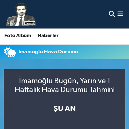
Nöbetçi Eczaneler
Foto Albüm
Haberler
Hava Durumu
Namaz Vakitleri
İmamoğlu Hava Durumu
Trafik Durumu
İmamoğlu Bugün, Yarın ve 1
Süper Lig Puan Durumu ve Fikstür
Haftalık Hava Durumu Tahmini
Tüm Manşetler
ŞU AN
Son Dakika Haberleri
Haber Arşivi