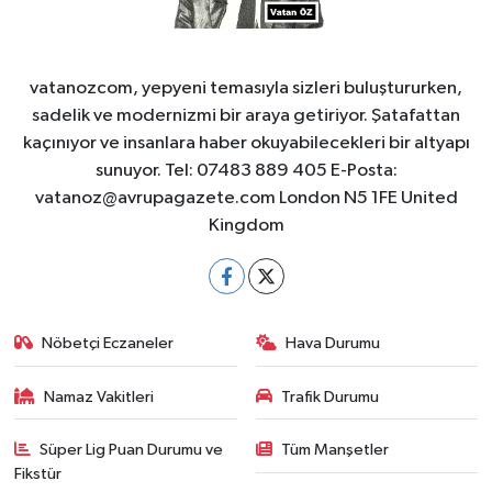
vatanozcom, yepyeni temasıyla sizleri buluştururken,
sadelik ve modernizmi bir araya getiriyor. Şatafattan
kaçınıyor ve insanlara haber okuyabilecekleri bir altyapı
sunuyor. Tel: 07483 889 405 E-Posta:
vatanoz@avrupagazete.com
London N5 1FE United
Kingdom
Nöbetçi Eczaneler
Hava Durumu
Namaz Vakitleri
Trafik Durumu
Süper Lig Puan Durumu ve
Tüm Manşetler
Fikstür