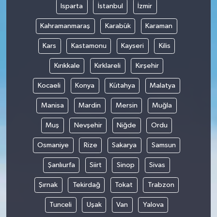
Isparta
İstanbul
İzmir
Kahramanmaraş
Karabük
Karaman
Kars
Kastamonu
Kayseri
Kilis
Kırıkkale
Kırklareli
Kırşehir
Kocaeli
Konya
Kütahya
Malatya
Manisa
Mardin
Mersin
Muğla
Muş
Nevşehir
Niğde
Ordu
Osmaniye
Rize
Sakarya
Samsun
Şanlıurfa
Siirt
Sinop
Sivas
Şırnak
Tekirdağ
Tokat
Trabzon
Tunceli
Uşak
Van
Yalova