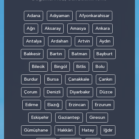
Adana
Adıyaman
Afyonkarahisar
Ağrı
Aksaray
Amasya
Ankara
Antalya
Ardahan
Artvin
Aydın
Balıkesir
Bartın
Batman
Bayburt
Bilecik
Bingöl
Bitlis
Bolu
Burdur
Bursa
Çanakkale
Çankırı
Çorum
Denizli
Diyarbakır
Düzce
Edirne
Elazığ
Erzincan
Erzurum
Eskişehir
Gaziantep
Giresun
Gümüşhane
Hakkâri
Hatay
Iğdır