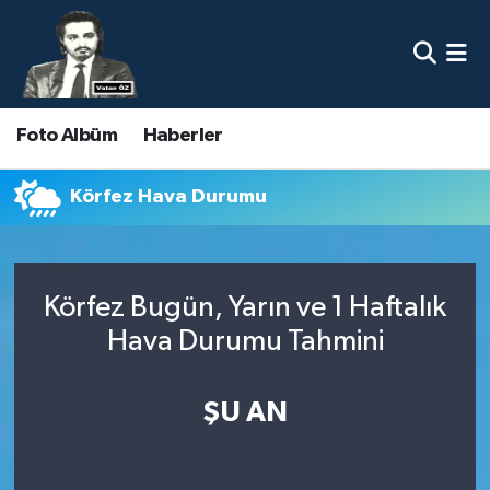
Nöbetçi Eczaneler
Foto Albüm
Haberler
Hava Durumu
Namaz Vakitleri
Körfez Hava Durumu
Trafik Durumu
Körfez Bugün, Yarın ve 1 Haftalık
Süper Lig Puan Durumu ve Fikstür
Hava Durumu Tahmini
Tüm Manşetler
ŞU AN
Son Dakika Haberleri
Haber Arşivi