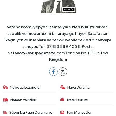
vatanozcom, yepyeni temasıyla sizleri buluştururken,
sadelik ve modernizmi bir araya getiriyor. Şatafattan
kaçınıyor ve insanlara haber okuyabilecekleri bir altyapı
sunuyor. Tel: 07483 889 405 E-Posta:
vatanoz@avrupagazete.com
London N5 1FE United
Kingdom
Nöbetçi Eczaneler
Hava Durumu
Namaz Vakitleri
Trafik Durumu
Süper Lig Puan Durumu ve
Tüm Manşetler