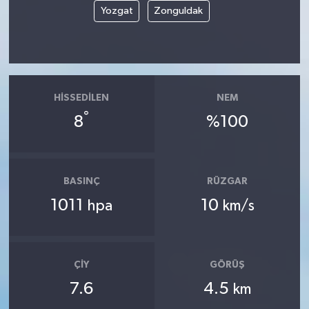
Yozgat
Zonguldak
HISSEDILEN
NEM
°
8
%100
BASINÇ
RÜZGAR
1011
10
hpa
km/s
ÇIY
GÖRÜŞ
7.6
4.5
km