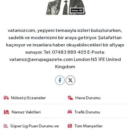
vatanozcom, yepyeni temasıyla sizleri buluştururken,
sadelik ve modernizmi bir araya getiriyor. Şatafattan
kaçınıyor ve insanlara haber okuyabilecekleri bir altyapı
sunuyor. Tel: 07483 889 405 E-Posta:
vatanoz@avrupagazete.com
London N5 1FE United
Kingdom
Nöbetçi Eczaneler
Hava Durumu
Namaz Vakitleri
Trafik Durumu
Süper Lig Puan Durumu ve
Tüm Manşetler