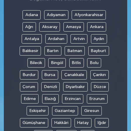
Adana
Adıyaman
Afyonkarahisar
Ağrı
Aksaray
Amasya
Ankara
Antalya
Ardahan
Artvin
Aydın
Balıkesir
Bartın
Batman
Bayburt
Bilecik
Bingöl
Bitlis
Bolu
Burdur
Bursa
Çanakkale
Çankırı
Çorum
Denizli
Diyarbakır
Düzce
Edirne
Elazığ
Erzincan
Erzurum
Eskişehir
Gaziantep
Giresun
Gümüşhane
Hakkâri
Hatay
Iğdır