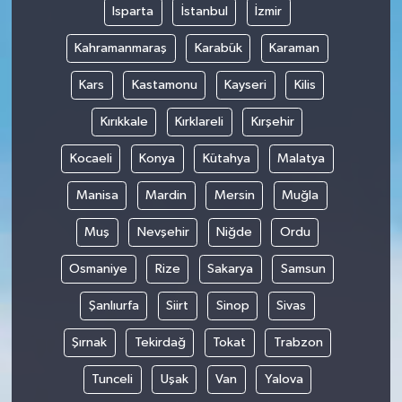
Isparta
İstanbul
İzmir
Kahramanmaraş
Karabük
Karaman
Kars
Kastamonu
Kayseri
Kilis
Kırıkkale
Kırklareli
Kırşehir
Kocaeli
Konya
Kütahya
Malatya
Manisa
Mardin
Mersin
Muğla
Muş
Nevşehir
Niğde
Ordu
Osmaniye
Rize
Sakarya
Samsun
Şanlıurfa
Siirt
Sinop
Sivas
Şırnak
Tekirdağ
Tokat
Trabzon
Tunceli
Uşak
Van
Yalova