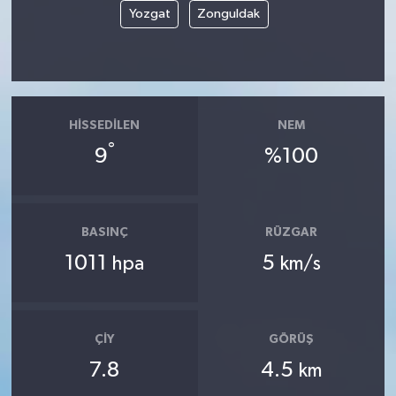
Yozgat
Zonguldak
HISSEDILEN
NEM
°
9
%100
BASINÇ
RÜZGAR
1011
5
hpa
km/s
ÇIY
GÖRÜŞ
7.8
4.5
km