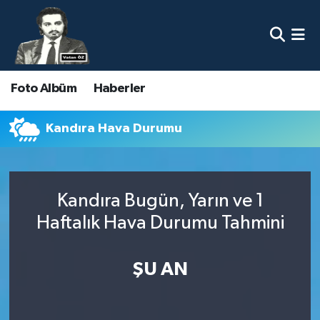
Nöbetçi Eczaneler
Foto Albüm
Haberler
Hava Durumu
Namaz Vakitleri
Kandıra Hava Durumu
Trafik Durumu
Kandıra Bugün, Yarın ve 1
Süper Lig Puan Durumu ve Fikstür
Haftalık Hava Durumu Tahmini
Tüm Manşetler
ŞU AN
Son Dakika Haberleri
Haber Arşivi