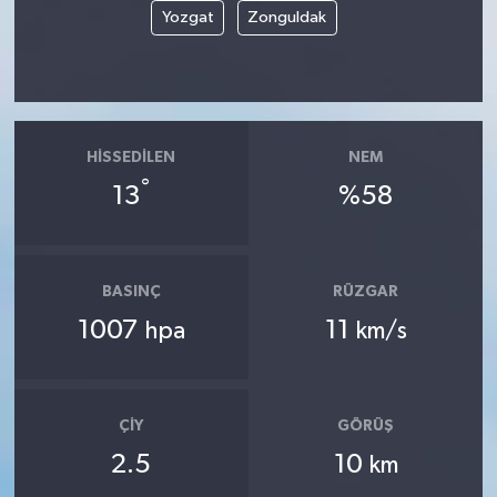
Yozgat
Zonguldak
HISSEDILEN
NEM
°
13
%58
BASINÇ
RÜZGAR
1007
11
hpa
km/s
ÇIY
GÖRÜŞ
2.5
10
km