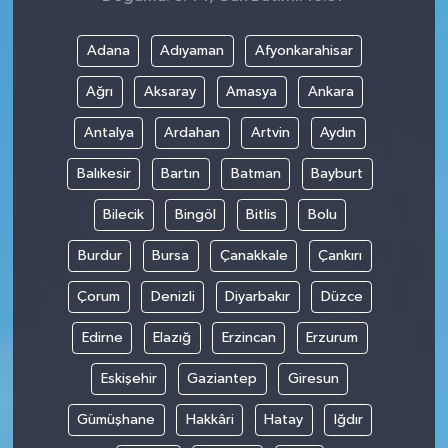
Adana
Adıyaman
Afyonkarahisar
Ağrı
Aksaray
Amasya
Ankara
Antalya
Ardahan
Artvin
Aydın
Balıkesir
Bartın
Batman
Bayburt
Bilecik
Bingöl
Bitlis
Bolu
Burdur
Bursa
Çanakkale
Çankırı
Çorum
Denizli
Diyarbakır
Düzce
Edirne
Elazığ
Erzincan
Erzurum
Eskişehir
Gaziantep
Giresun
Gümüşhane
Hakkâri
Hatay
Iğdır