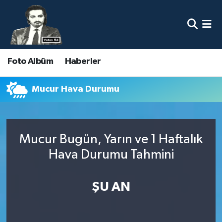
Nöbetçi Eczaneler
Foto Albüm
Haberler
Hava Durumu
Namaz Vakitleri
Mucur Hava Durumu
Trafik Durumu
Mucur Bugün, Yarın ve 1 Haftalık
Süper Lig Puan Durumu ve Fikstür
Hava Durumu Tahmini
Tüm Manşetler
ŞU AN
Son Dakika Haberleri
Haber Arşivi