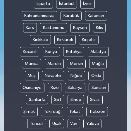
Isparta
İstanbul
İzmir
Kahramanmaraş
Karabük
Karaman
Kars
Kastamonu
Kayseri
Kilis
Kırıkkale
Kırklareli
Kırşehir
Kocaeli
Konya
Kütahya
Malatya
Manisa
Mardin
Mersin
Muğla
Muş
Nevşehir
Niğde
Ordu
Osmaniye
Rize
Sakarya
Samsun
Şanlıurfa
Siirt
Sinop
Sivas
Şırnak
Tekirdağ
Tokat
Trabzon
Tunceli
Uşak
Van
Yalova