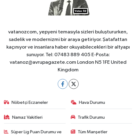
vatanozcom, yepyeni temasıyla sizleri buluştururken,
sadelik ve modernizmi bir araya getiriyor. Şatafattan
kaçınıyor ve insanlara haber okuyabilecekleri bir altyapı
sunuyor. Tel: 07483 889 405 E-Posta:
vatanoz@avrupagazete.com
London N5 1FE United
Kingdom
Nöbetçi Eczaneler
Hava Durumu
Namaz Vakitleri
Trafik Durumu
Süper Lig Puan Durumu ve
Tüm Manşetler