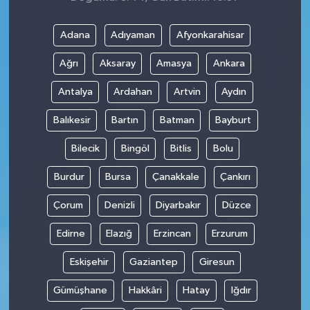
Adana
Adıyaman
Afyonkarahisar
Ağrı
Aksaray
Amasya
Ankara
Antalya
Ardahan
Artvin
Aydın
Balıkesir
Bartın
Batman
Bayburt
Bilecik
Bingöl
Bitlis
Bolu
Burdur
Bursa
Çanakkale
Çankırı
Çorum
Denizli
Diyarbakır
Düzce
Edirne
Elazığ
Erzincan
Erzurum
Eskişehir
Gaziantep
Giresun
Gümüşhane
Hakkâri
Hatay
Iğdır