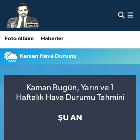
Nöbetçi Eczaneler
Foto Albüm
Haberler
Hava Durumu
Namaz Vakitleri
Kaman Hava Durumu
Trafik Durumu
Kaman Bugün, Yarın ve 1
Süper Lig Puan Durumu ve Fikstür
Haftalık Hava Durumu Tahmini
Tüm Manşetler
ŞU AN
Son Dakika Haberleri
Haber Arşivi