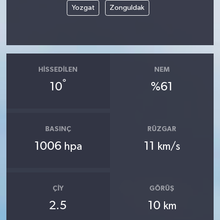
Yozgat
Zonguldak
HISSEDILEN
NEM
°
10
%61
BASINÇ
RÜZGAR
1006
11
hpa
km/s
ÇIY
GÖRÜŞ
2.5
10
km