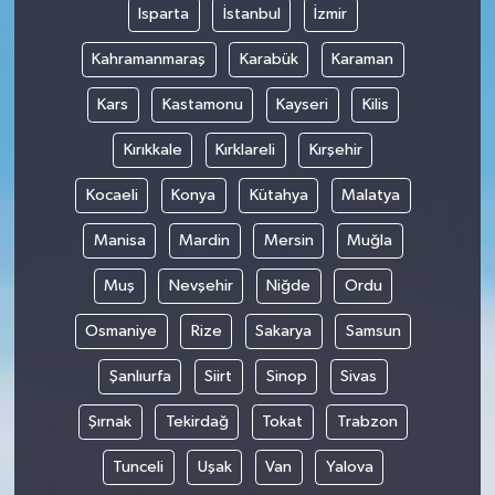
Isparta
İstanbul
İzmir
Kahramanmaraş
Karabük
Karaman
Kars
Kastamonu
Kayseri
Kilis
Kırıkkale
Kırklareli
Kırşehir
Kocaeli
Konya
Kütahya
Malatya
Manisa
Mardin
Mersin
Muğla
Muş
Nevşehir
Niğde
Ordu
Osmaniye
Rize
Sakarya
Samsun
Şanlıurfa
Siirt
Sinop
Sivas
Şırnak
Tekirdağ
Tokat
Trabzon
Tunceli
Uşak
Van
Yalova