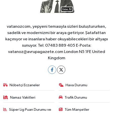
vatanozcom, yepyeni temasıyla sizleri buluştururken,
sadelik ve modernizmi bir araya getiriyor. Şatafattan
kaçınıyor ve insanlara haber okuyabilecekleri bir altyapı
sunuyor. Tel: 07483 889 405 E-Posta:
vatanoz@avrupagazete.com
London N5 1FE United
Kingdom
Nöbetçi Eczaneler
Hava Durumu
Namaz Vakitleri
Trafik Durumu
Süper Lig Puan Durumu ve
Tüm Manşetler