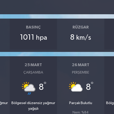
BASINÇ
RÜZGAR
1011
8
hpa
km/s
25 MART
26 MART
ÇARŞAMBA
PERŞEMBE
°
°
8
8
ağmur
Bölgesel düzensiz yağmur
Parçalı Bulutlu
Bölg
yağışlı
Nem: %84