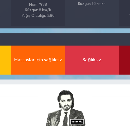
Rüzgar: 16 km/h
Nem: %88
Rüzgar: 8 km/h
4
Yağış Olasılığı: %86
Hassaslar için sağlıksız
Sağlıksız