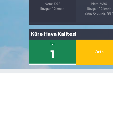
Nem: %92
Nem: %90
Rüzgar: 12 km/h
Rüzgar: 12 km/h
Yağış Olasılığı: %8
Küre Hava Kalitesi
İyi
1
Orta