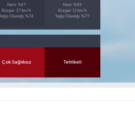
Nem: %67
Nem: %69
Rüzgar: 27 km/h
Rüzgar: 12 km/h
Yağış Olasılığı: %74
Yağış Olasılığı: %77
Çok Sağlıksız
Tehlikeli