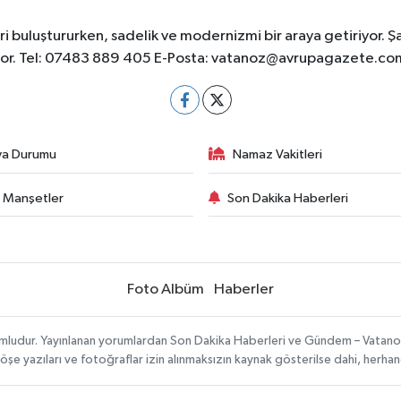
 buluştururken, sadelik ve modernizmi bir araya getiriyor. Ş
yor. Tel: 07483 889 405 E-Posta:
vatanoz@avrupagazete.co
va Durumu
Namaz Vakitleri
 Manşetler
Son Dakika Haberleri
Foto Albüm
Haberler
umludur. Yayınlanan yorumlardan Son Dakika Haberleri ve Gündem – Vatanoz s
köşe yazıları ve fotoğraflar izin alınmaksızın kaynak gösterilse dahi, herh