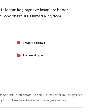
atafattan kaçınıyor ve insanlara haber
m
London N5 1FE United Kingdom
Trafik Durumu
Haber Arşivi
orumlu tutulamaz. Sitedeki tüm harici linkler ayrı bir
angi bir ortamda kullanılamaz ve yayınlanamaz