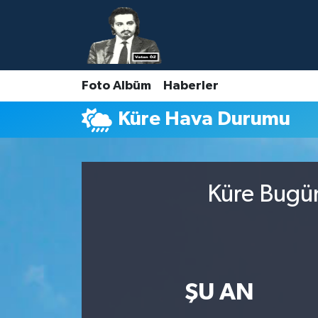
Nöbetçi Eczaneler
Foto Albüm
Haberler
Hava Durumu
Küre Hava Durumu
Namaz Vakitleri
Trafik Durumu
Küre Bugün
Süper Lig Puan Durumu ve Fikstür
Tüm Manşetler
Son Dakika Haberleri
ŞU AN
Haber Arşivi