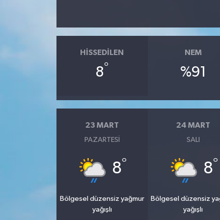
HISSEDILEN
NEM
°
8
%91
23 MART
24 MART
PAZARTESI
SALI
°
°
8
8
Bölgesel düzensiz yağmur
Bölgesel düzensiz y
yağışlı
yağışlı