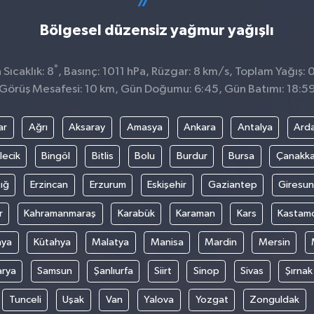
Bölgesel düzensiz yağmur yağışlı
°
Sıcaklık: 8
, Basınç: 1011 hPa, Rüzgar: 8 km/s, Toplam Yağış: 
Görüş Mesafesi: 10 km, Gün Doğumu: 6:45, Gün Batımı: 18:5
ar
Ağrı
Aksaray
Amasya
Ankara
Antalya
Ard
lecik
Bingöl
Bitlis
Bolu
Burdur
Bursa
Çanakka
ığ
Erzincan
Erzurum
Eskişehir
Gaziantep
Giresun
r
Kahramanmaraş
Karabük
Karaman
Kars
Kastam
nya
Kütahya
Malatya
Manisa
Mardin
Mersin
arya
Samsun
Şanlıurfa
Siirt
Sinop
Sivas
Şırnak
Tunceli
Uşak
Van
Yalova
Yozgat
Zonguldak