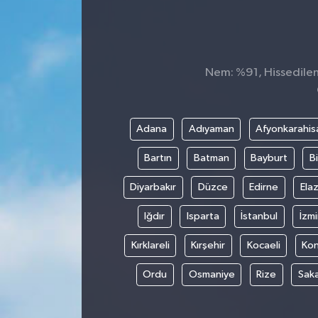
Nem: %91, Hissedilen 
Adana
Adıyaman
Afyonkarahis
Bartın
Batman
Bayburt
Bi
Diyarbakır
Düzce
Edirne
Elaz
Iğdır
Isparta
İstanbul
İzmi
Kırklareli
Kırşehir
Kocaeli
Ko
Ordu
Osmaniye
Rize
Sak