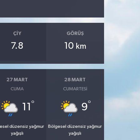
ÇIY
GÖRÜŞ
7.8
10
km
27 MART
28 MART
CUMA
CUMARTESI
°
°
11
9
esel düzensiz yağmur
Bölgesel düzensiz yağmur
yağışlı
yağışlı