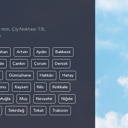
0 mm, Çiy Noktası: 7.8,
9
ahan
Artvin
Aydın
Balıkesir
le
Çankırı
Çorum
Denizli
Gümüşhane
Hakkâri
Hatay
onu
Kayseri
Kilis
Kırıkkale
Muğla
Muş
Nevşehir
Niğde
Tekirdağ
Tokat
Trabzon