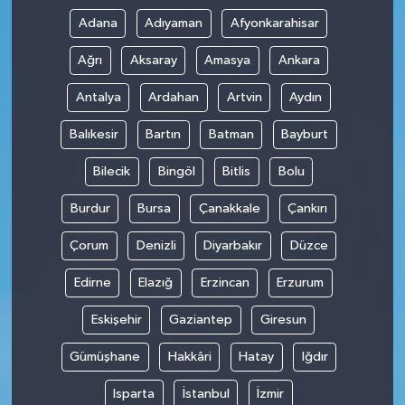
Adana
Adıyaman
Afyonkarahisar
Ağrı
Aksaray
Amasya
Ankara
Antalya
Ardahan
Artvin
Aydın
Balıkesir
Bartın
Batman
Bayburt
Bilecik
Bingöl
Bitlis
Bolu
Burdur
Bursa
Çanakkale
Çankırı
Çorum
Denizli
Diyarbakır
Düzce
Edirne
Elazığ
Erzincan
Erzurum
Eskişehir
Gaziantep
Giresun
Gümüşhane
Hakkâri
Hatay
Iğdır
Isparta
İstanbul
İzmir