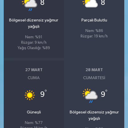
°
°
8
8
Bölgesel düzensiz yağmur
Parçalı Bulutlu
yağışlı
Nem: %86
Rüzgar: 19 km/h
Nem: %91
Rüzgar: 9 km/h
Yağış Olasılığı: %89
27 MART
28 MART
CUMA
CUMARTESI
°
°
9
9
Güneşli
Bölgesel düzensiz yağmur
yağışlı
Nem: %77