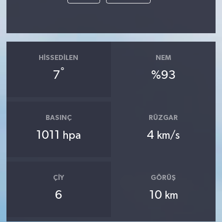
HISSEDILEN
NEM
°
7
%93
BASINÇ
RÜZGAR
1011
4
hpa
km/s
ÇIY
GÖRÜŞ
6
10
km