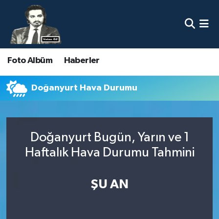
Nöbetçi Eczaneler
Foto Albüm
Haberler
Hava Durumu
Namaz Vakitleri
Doğanyurt Hava Durumu
Trafik Durumu
Doğanyurt Bugün, Yarın ve 1
Süper Lig Puan Durumu ve Fikstür
Haftalık Hava Durumu Tahmini
Tüm Manşetler
ŞU AN
Son Dakika Haberleri
Haber Arşivi