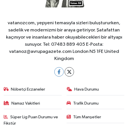
vatanozcom, yepyeni temasıyla sizleri buluştururken,
sadelik ve modernizmi bir araya getiriyor. Şatafattan
kaçınıyor ve insanlara haber okuyabilecekleri bir altyapı
sunuyor. Tel: 07483 889 405 E-Posta:
vatanoz@avrupagazete.com
London N5 1FE United
Kingdom
Nöbetçi Eczaneler
Hava Durumu
Namaz Vakitleri
Trafik Durumu
Süper Lig Puan Durumu ve
Tüm Manşetler
Fikstür