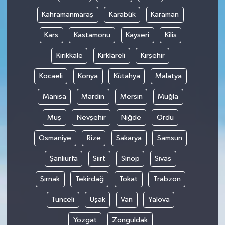
Kahramanmaraş
Karabük
Karaman
Kars
Kastamonu
Kayseri
Kilis
Kırıkkale
Kırklareli
Kırşehir
Kocaeli
Konya
Kütahya
Malatya
Manisa
Mardin
Mersin
Muğla
Muş
Nevşehir
Niğde
Ordu
Osmaniye
Rize
Sakarya
Samsun
Şanlıurfa
Siirt
Sinop
Sivas
Şırnak
Tekirdağ
Tokat
Trabzon
Tunceli
Uşak
Van
Yalova
Yozgat
Zonguldak