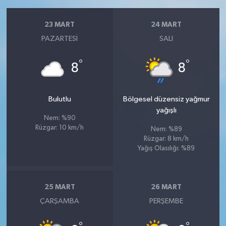
23 MART
24 MART
PAZARTESI
SALI
°
°
8
8
Bulutlu
Bölgesel düzensiz yağmur
yağışlı
Nem: %90
Rüzgar: 10 km/h
Nem: %89
Rüzgar: 8 km/h
Yağış Olasılığı: %89
25 MART
26 MART
ÇARŞAMBA
PERŞEMBE