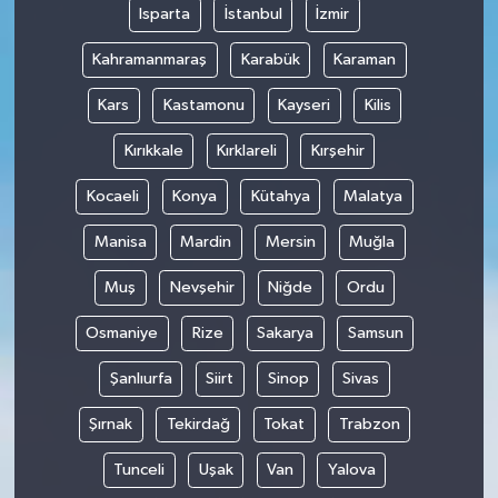
Isparta
İstanbul
İzmir
Kahramanmaraş
Karabük
Karaman
Kars
Kastamonu
Kayseri
Kilis
Kırıkkale
Kırklareli
Kırşehir
Kocaeli
Konya
Kütahya
Malatya
Manisa
Mardin
Mersin
Muğla
Muş
Nevşehir
Niğde
Ordu
Osmaniye
Rize
Sakarya
Samsun
Şanlıurfa
Siirt
Sinop
Sivas
Şırnak
Tekirdağ
Tokat
Trabzon
Tunceli
Uşak
Van
Yalova