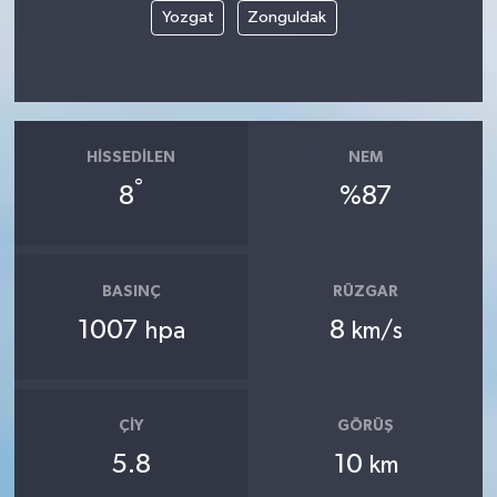
Yozgat
Zonguldak
HISSEDILEN
NEM
°
8
%87
BASINÇ
RÜZGAR
1007
8
hpa
km/s
ÇIY
GÖRÜŞ
5.8
10
km