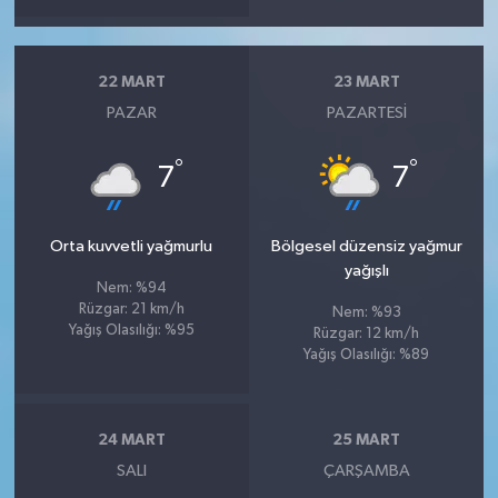
22 MART
23 MART
PAZAR
PAZARTESI
°
°
7
7
Orta kuvvetli yağmurlu
Bölgesel düzensiz yağmur
yağışlı
Nem: %94
Rüzgar: 21 km/h
Nem: %93
Yağış Olasılığı: %95
Rüzgar: 12 km/h
Yağış Olasılığı: %89
24 MART
25 MART
SALI
ÇARŞAMBA