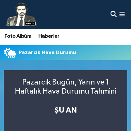
Nöbetçi Eczaneler
Foto Albüm
Haberler
Hava Durumu
Namaz Vakitleri
Pazarcık Hava Durumu
Trafik Durumu
Pazarcık Bugün, Yarın ve 1
Süper Lig Puan Durumu ve Fikstür
Haftalık Hava Durumu Tahmini
Tüm Manşetler
ŞU AN
Son Dakika Haberleri
Haber Arşivi