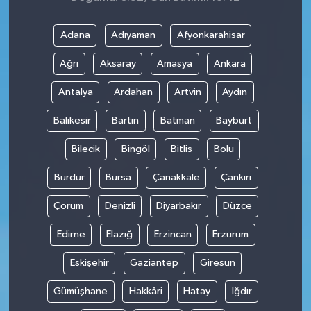
Adana
Adıyaman
Afyonkarahisar
Ağrı
Aksaray
Amasya
Ankara
Antalya
Ardahan
Artvin
Aydın
Balıkesir
Bartın
Batman
Bayburt
Bilecik
Bingöl
Bitlis
Bolu
Burdur
Bursa
Çanakkale
Çankırı
Çorum
Denizli
Diyarbakır
Düzce
Edirne
Elazığ
Erzincan
Erzurum
Eskişehir
Gaziantep
Giresun
Gümüşhane
Hakkâri
Hatay
Iğdır