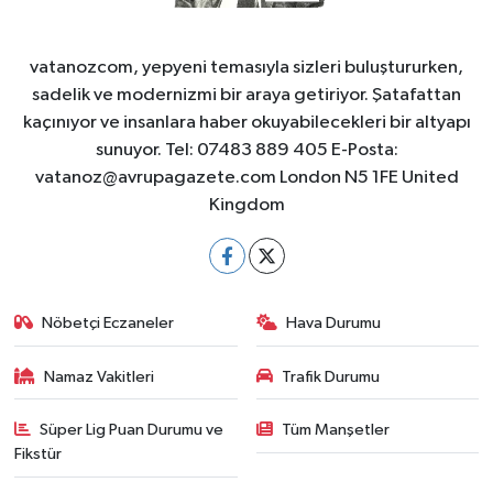
vatanozcom, yepyeni temasıyla sizleri buluştururken,
sadelik ve modernizmi bir araya getiriyor. Şatafattan
kaçınıyor ve insanlara haber okuyabilecekleri bir altyapı
sunuyor. Tel: 07483 889 405 E-Posta:
vatanoz@avrupagazete.com
London N5 1FE United
Kingdom
Nöbetçi Eczaneler
Hava Durumu
Namaz Vakitleri
Trafik Durumu
Süper Lig Puan Durumu ve
Tüm Manşetler
Fikstür