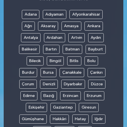
Adana
Adıyaman
Afyonkarahisar
Ağrı
Aksaray
Amasya
Ankara
Antalya
Ardahan
Artvin
Aydın
Balıkesir
Bartın
Batman
Bayburt
Bilecik
Bingöl
Bitlis
Bolu
Burdur
Bursa
Çanakkale
Çankırı
Çorum
Denizli
Diyarbakır
Düzce
Edirne
Elazığ
Erzincan
Erzurum
Eskişehir
Gaziantep
Giresun
Gümüşhane
Hakkâri
Hatay
Iğdır