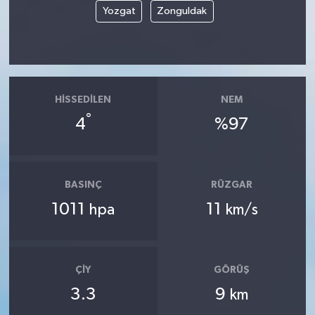
Yozgat
Zonguldak
HISSEDILEN
NEM
°
4
%97
BASINÇ
RÜZGAR
1011
11
hpa
km/s
ÇIY
GÖRÜŞ
3.3
9
km