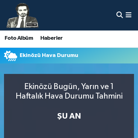
Nöbetçi Eczaneler
Foto Albüm
Haberler
Hava Durumu
Namaz Vakitleri
Ekinözü Hava Durumu
Trafik Durumu
Ekinözü Bugün, Yarın ve 1
Süper Lig Puan Durumu ve Fikstür
Haftalık Hava Durumu Tahmini
Tüm Manşetler
ŞU AN
Son Dakika Haberleri
Haber Arşivi