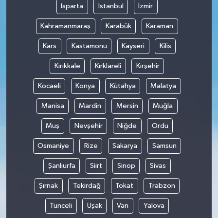
Isparta
İstanbul
İzmir
Kahramanmaraş
Karabük
Karaman
Kars
Kastamonu
Kayseri
Kilis
Kırıkkale
Kırklareli
Kırşehir
Kocaeli
Konya
Kütahya
Malatya
Manisa
Mardin
Mersin
Muğla
Muş
Nevşehir
Niğde
Ordu
Osmaniye
Rize
Sakarya
Samsun
Şanlıurfa
Siirt
Sinop
Sivas
Şırnak
Tekirdağ
Tokat
Trabzon
Tunceli
Uşak
Van
Yalova