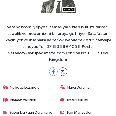
vatanozcom, yepyeni temasıyla sizleri buluştururken,
sadelik ve modernizmi bir araya getiriyor. Şatafattan
kaçınıyor ve insanlara haber okuyabilecekleri bir altyapı
sunuyor. Tel: 07483 889 405 E-Posta:
vatanoz@avrupagazete.com
London N5 1FE United
Kingdom
Nöbetçi Eczaneler
Hava Durumu
Namaz Vakitleri
Trafik Durumu
Süper Lig Puan Durumu ve
Tüm Manşetler