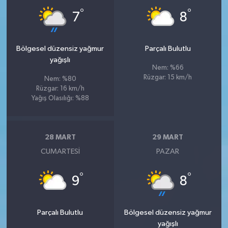
°
°
7
8
Bölgesel düzensiz yağmur
Parçalı Bulutlu
yağışlı
Nem: %66
Rüzgar: 15 km/h
Nem: %80
Rüzgar: 16 km/h
Yağış Olasılığı: %88
28 MART
29 MART
CUMARTESI
PAZAR
°
°
9
8
Parçalı Bulutlu
Bölgesel düzensiz yağmur
yağışlı