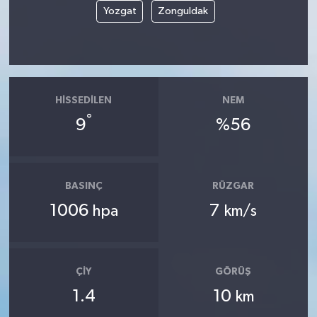
Yozgat
Zonguldak
HISSEDILEN
NEM
°
9
%56
BASINÇ
RÜZGAR
1006
7
hpa
km/s
ÇIY
GÖRÜŞ
1.4
10
km