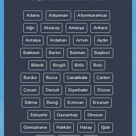
Adana
Adıyaman
Afyonkarahisar
Ağrı
Aksaray
Amasya
Ankara
Antalya
Ardahan
Artvin
Aydın
Balıkesir
Bartın
Batman
Bayburt
Bilecik
Bingöl
Bitlis
Bolu
Burdur
Bursa
Çanakkale
Çankırı
Çorum
Denizli
Diyarbakır
Düzce
Edirne
Elazığ
Erzincan
Erzurum
Eskişehir
Gaziantep
Giresun
Gümüşhane
Hakkâri
Hatay
Iğdır