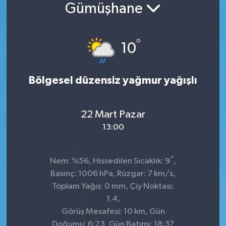
Gümüşhane
°
10
Bölgesel düzensiz yağmur yağışlı
22 Mart Pazar
13:00
°
Nem: %56, Hissedilen Sıcaklık: 9
,
Basınç: 1006 hPa, Rüzgar: 7 km/s,
Toplam Yağış: 0 mm, Çiy Noktası:
1.4,
Görüş Mesafesi: 10 km, Gün
Doğumu: 6:23, Gün Batımı: 18:37