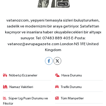
vatanozcom, yepyeni temasıyla sizleri buluştururken,
sadelik ve modernizmi bir araya getiriyor. Şatafattan
kaçınıyor ve insanlara haber okuyabilecekleri bir altyapı
sunuyor. Tel: 07483 889 405 E-Posta:
vatanoz@avrupagazete.com
London N5 1FE United
Kingdom
Nöbetçi Eczaneler
Hava Durumu
Namaz Vakitleri
Trafik Durumu
Süper Lig Puan Durumu ve
Tüm Manşetler
Fikstür