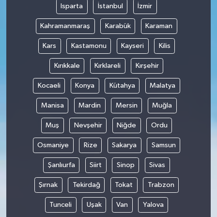
Isparta
İstanbul
İzmir
Kahramanmaraş
Karabük
Karaman
Kars
Kastamonu
Kayseri
Kilis
Kırıkkale
Kırklareli
Kırşehir
Kocaeli
Konya
Kütahya
Malatya
Manisa
Mardin
Mersin
Muğla
Muş
Nevşehir
Niğde
Ordu
Osmaniye
Rize
Sakarya
Samsun
Şanlıurfa
Siirt
Sinop
Sivas
Şırnak
Tekirdağ
Tokat
Trabzon
Tunceli
Uşak
Van
Yalova