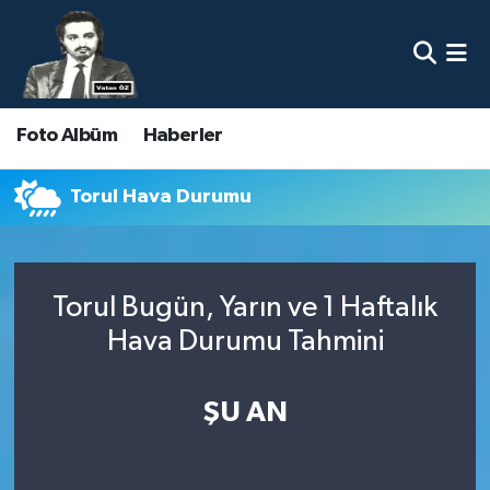
Nöbetçi Eczaneler
Foto Albüm
Haberler
Hava Durumu
Namaz Vakitleri
Torul Hava Durumu
Trafik Durumu
Torul Bugün, Yarın ve 1 Haftalık
Süper Lig Puan Durumu ve Fikstür
Hava Durumu Tahmini
Tüm Manşetler
ŞU AN
Son Dakika Haberleri
Haber Arşivi