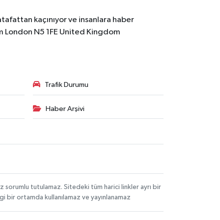
atafattan kaçınıyor ve insanlara haber
m
London N5 1FE United Kingdom
Trafik Durumu
Haber Arşivi
orumlu tutulamaz. Sitedeki tüm harici linkler ayrı bir
angi bir ortamda kullanılamaz ve yayınlanamaz