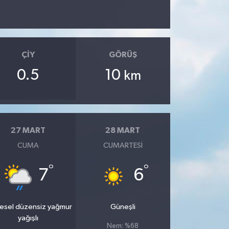
ÇIY
GÖRÜŞ
0.5
10
km
27 MART
28 MART
CUMA
CUMARTESI
°
°
7
6
esel düzensiz yağmur
Güneşli
yağışlı
Nem: %68