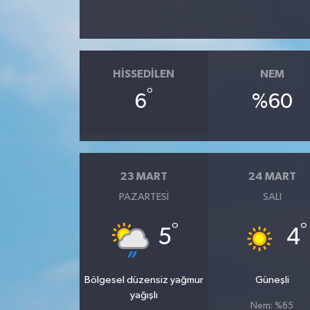
HISSEDILEN
NEM
°
6
%60
23 MART
24 MART
PAZARTESI
SALI
°
°
5
4
Bölgesel düzensiz yağmur
Güneşli
yağışlı
Nem: %65