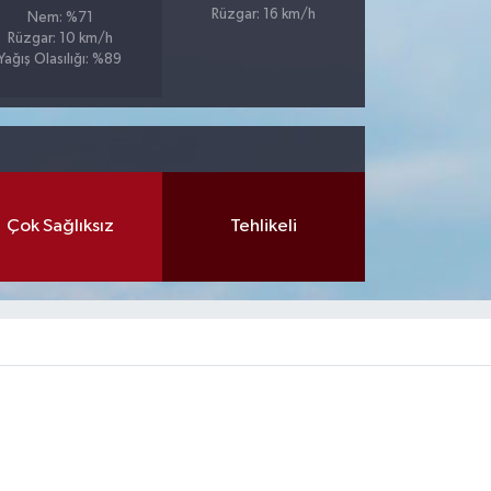
Rüzgar: 16 km/h
Nem: %71
Rüzgar: 10 km/h
Yağış Olasılığı: %89
Çok Sağlıksız
Tehlikeli