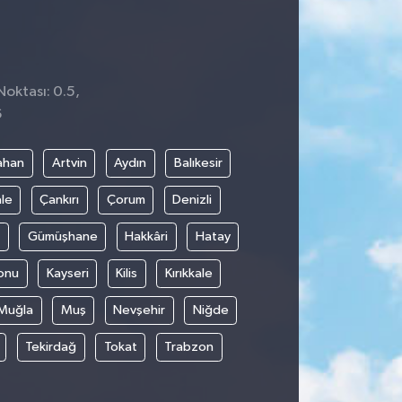
Noktası: 0.5,
6
ahan
Artvin
Aydın
Balıkesir
le
Çankırı
Çorum
Denizli
Gümüşhane
Hakkâri
Hatay
onu
Kayseri
Kilis
Kırıkkale
Muğla
Muş
Nevşehir
Niğde
Tekirdağ
Tokat
Trabzon