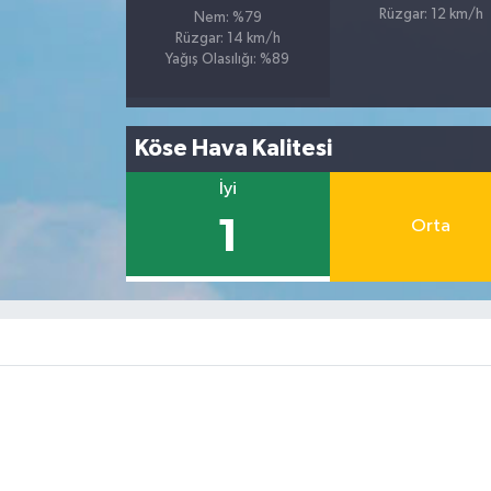
Rüzgar: 12 km/h
Nem: %79
Rüzgar: 14 km/h
Yağış Olasılığı: %89
Köse Hava Kalitesi
İyi
1
Orta