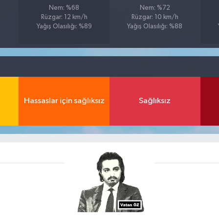
Nem: %68
Nem: %72
Rüzgar: 12 km/h
Rüzgar: 10 km/h
Yağış Olasılığı: %89
Yağış Olasılığı: %88
Hassaslar için sağlıksız
Sağlıksız