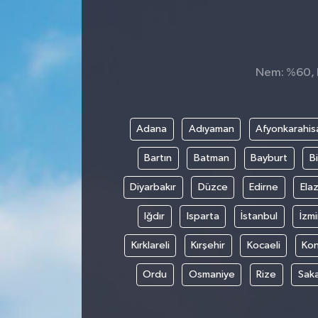
Nem: %60, H
Adana
Adıyaman
Afyonkarahis
Bartın
Batman
Bayburt
Bi
Diyarbakır
Düzce
Edirne
Elaz
Iğdır
Isparta
İstanbul
İzmi
Kırklareli
Kırşehir
Kocaeli
Ko
Ordu
Osmaniye
Rize
Sak