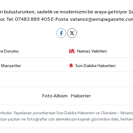
 buluştururken, sadelik ve modernizmi bir araya getiriyor. Ş
yor. Tel: 07483 889 405 E-Posta:
vatanoz@avrupagazete.co
va Durumu
Namaz Vakitleri
 Manşetler
Son Dakika Haberleri
Foto Albüm
Haberler
umludur. Yayınlanan yorumlardan Son Dakika Haberleri ve Gündem – Vatanoz s
köşe yazıları ve fotoğraflar izin alınmaksızın kaynak gösterilse dahi, herh