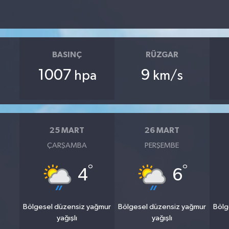
BASINÇ
RÜZGAR
1007
9
hpa
km/s
25 MART
26 MART
ÇARŞAMBA
PERŞEMBE
°
°
4
6
Bölgesel düzensiz yağmur
Bölgesel düzensiz yağmur
Bölg
yağışlı
yağışlı