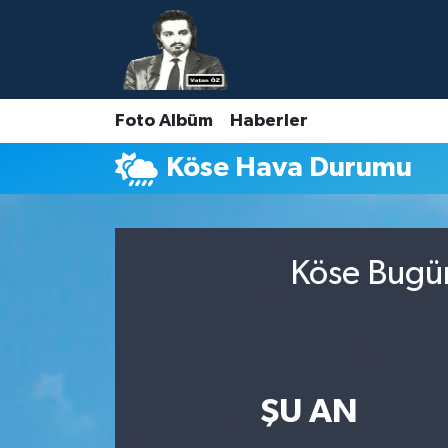
Nöbetçi Eczaneler
Foto Albüm
Haberler
Hava Durumu
Köse Hava Durumu
Namaz Vakitleri
Trafik Durumu
Köse Bugün
Süper Lig Puan Durumu ve Fikstür
Tüm Manşetler
Son Dakika Haberleri
ŞU AN
Haber Arşivi