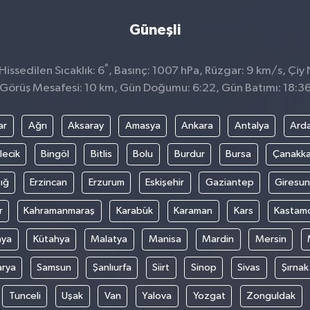
Güneşli
°
issedilen Sıcaklık: 6
, Basınç: 1007 hPa, Rüzgar: 9 km/s, Çiy 
Görüş Mesafesi: 10 km, Gün Doğumu: 6:22, Gün Batımı: 18:3
ar
Ağrı
Aksaray
Amasya
Ankara
Antalya
Ard
lecik
Bingöl
Bitlis
Bolu
Burdur
Bursa
Çanakka
ığ
Erzincan
Erzurum
Eskişehir
Gaziantep
Giresun
r
Kahramanmaraş
Karabük
Karaman
Kars
Kastam
nya
Kütahya
Malatya
Manisa
Mardin
Mersin
arya
Samsun
Şanlıurfa
Siirt
Sinop
Sivas
Şırnak
Tunceli
Uşak
Van
Yalova
Yozgat
Zonguldak