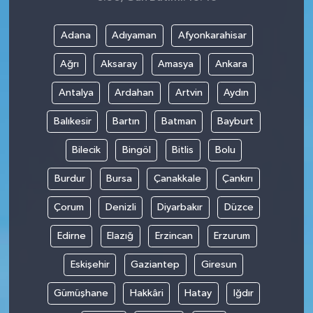
Adana
Adıyaman
Afyonkarahisar
Ağrı
Aksaray
Amasya
Ankara
Antalya
Ardahan
Artvin
Aydın
Balıkesir
Bartın
Batman
Bayburt
Bilecik
Bingöl
Bitlis
Bolu
Burdur
Bursa
Çanakkale
Çankırı
Çorum
Denizli
Diyarbakır
Düzce
Edirne
Elazığ
Erzincan
Erzurum
Eskişehir
Gaziantep
Giresun
Gümüşhane
Hakkâri
Hatay
Iğdır