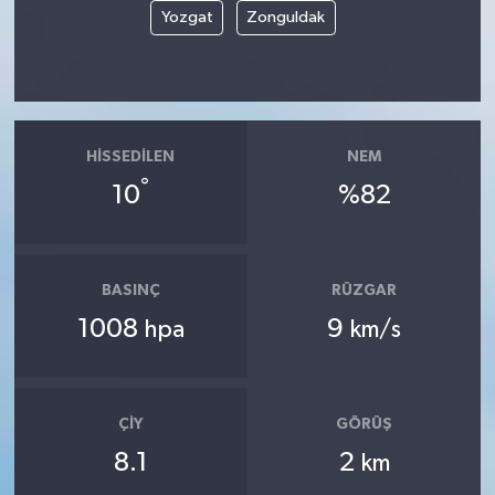
Yozgat
Zonguldak
HISSEDILEN
NEM
°
10
%82
BASINÇ
RÜZGAR
1008
9
hpa
km/s
ÇIY
GÖRÜŞ
8.1
2
km