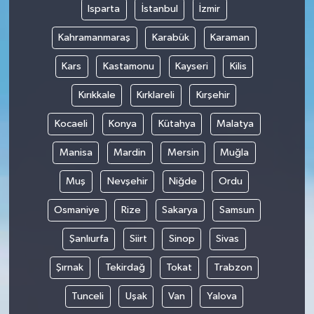
Isparta
İstanbul
İzmir
Kahramanmaraş
Karabük
Karaman
Kars
Kastamonu
Kayseri
Kilis
Kırıkkale
Kırklareli
Kırşehir
Kocaeli
Konya
Kütahya
Malatya
Manisa
Mardin
Mersin
Muğla
Muş
Nevşehir
Niğde
Ordu
Osmaniye
Rize
Sakarya
Samsun
Şanlıurfa
Siirt
Sinop
Sivas
Şırnak
Tekirdağ
Tokat
Trabzon
Tunceli
Uşak
Van
Yalova