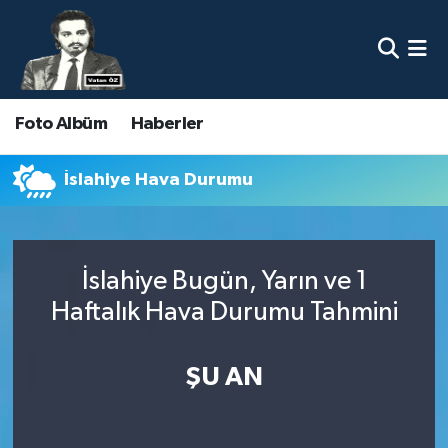
Nöbetçi Eczaneler
Foto Albüm
Haberler
Hava Durumu
Namaz Vakitleri
İslahiye Hava Durumu
Trafik Durumu
İslahiye Bugün, Yarın ve 1
Süper Lig Puan Durumu ve Fikstür
Haftalık Hava Durumu Tahmini
Tüm Manşetler
ŞU AN
Son Dakika Haberleri
Haber Arşivi