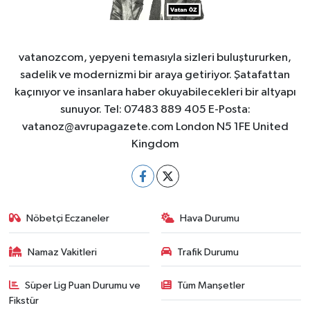
vatanozcom, yepyeni temasıyla sizleri buluştururken,
sadelik ve modernizmi bir araya getiriyor. Şatafattan
kaçınıyor ve insanlara haber okuyabilecekleri bir altyapı
sunuyor. Tel: 07483 889 405 E-Posta:
vatanoz@avrupagazete.com
London N5 1FE United
Kingdom
Nöbetçi Eczaneler
Hava Durumu
Namaz Vakitleri
Trafik Durumu
Süper Lig Puan Durumu ve
Tüm Manşetler
Fikstür