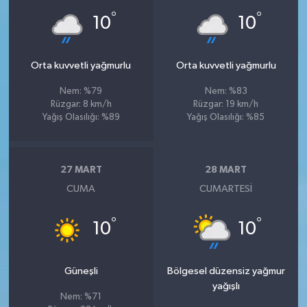
°
°
10
10
Orta kuvvetli yağmurlu
Orta kuvvetli yağmurlu
Nem: %79
Nem: %83
Rüzgar: 8 km/h
Rüzgar: 19 km/h
Yağış Olasılığı: %89
Yağış Olasılığı: %85
27 MART
28 MART
CUMA
CUMARTESI
°
°
10
10
Güneşli
Bölgesel düzensiz yağmur
yağışlı
Nem: %71