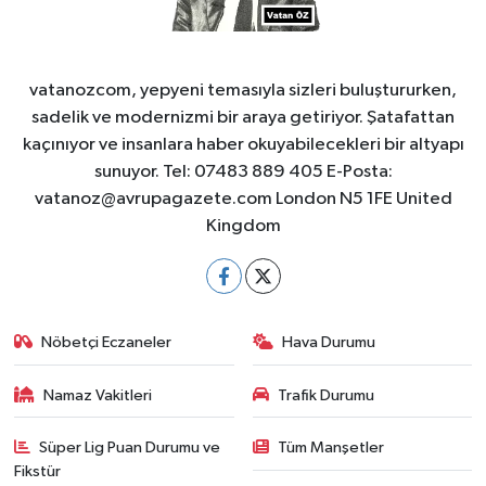
vatanozcom, yepyeni temasıyla sizleri buluştururken,
sadelik ve modernizmi bir araya getiriyor. Şatafattan
kaçınıyor ve insanlara haber okuyabilecekleri bir altyapı
sunuyor. Tel: 07483 889 405 E-Posta:
vatanoz@avrupagazete.com
London N5 1FE United
Kingdom
Nöbetçi Eczaneler
Hava Durumu
Namaz Vakitleri
Trafik Durumu
Süper Lig Puan Durumu ve
Tüm Manşetler
Fikstür