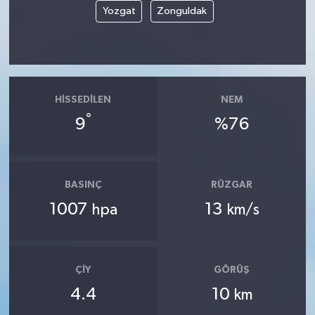
Yozgat
Zonguldak
HISSEDILEN
NEM
°
9
%76
BASINÇ
RÜZGAR
1007
13
hpa
km/s
ÇIY
GÖRÜŞ
4.4
10
km