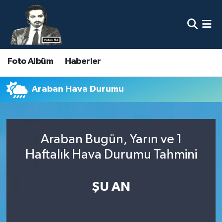
Nöbetçi Eczaneler
Foto Albüm
Haberler
Hava Durumu
Namaz Vakitleri
Araban Hava Durumu
Trafik Durumu
Araban Bugün, Yarın ve 1
Süper Lig Puan Durumu ve Fikstür
Haftalık Hava Durumu Tahmini
Tüm Manşetler
ŞU AN
Son Dakika Haberleri
Haber Arşivi