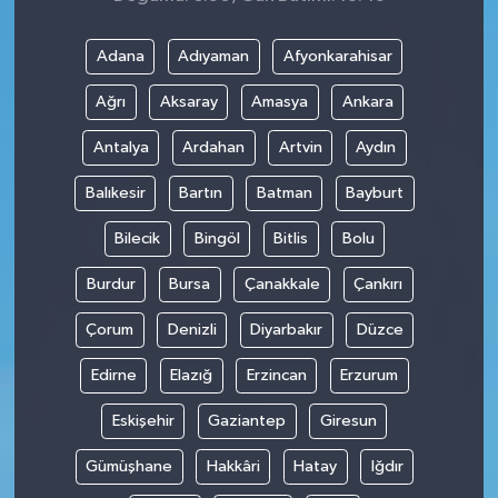
Adana
Adıyaman
Afyonkarahisar
Ağrı
Aksaray
Amasya
Ankara
Antalya
Ardahan
Artvin
Aydın
Balıkesir
Bartın
Batman
Bayburt
Bilecik
Bingöl
Bitlis
Bolu
Burdur
Bursa
Çanakkale
Çankırı
Çorum
Denizli
Diyarbakır
Düzce
Edirne
Elazığ
Erzincan
Erzurum
Eskişehir
Gaziantep
Giresun
Gümüşhane
Hakkâri
Hatay
Iğdır