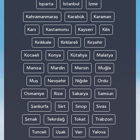
Isparta
İstanbul
İzmir
Kahramanmaraş
Karabük
Karaman
Kars
Kastamonu
Kayseri
Kilis
Kırıkkale
Kırklareli
Kırşehir
Kocaeli
Konya
Kütahya
Malatya
Manisa
Mardin
Mersin
Muğla
Muş
Nevşehir
Niğde
Ordu
Osmaniye
Rize
Sakarya
Samsun
Şanlıurfa
Siirt
Sinop
Sivas
Şırnak
Tekirdağ
Tokat
Trabzon
Tunceli
Uşak
Van
Yalova