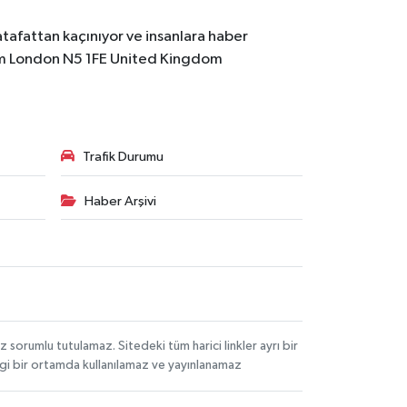
atafattan kaçınıyor ve insanlara haber
m
London N5 1FE United Kingdom
Trafik Durumu
Haber Arşivi
orumlu tutulamaz. Sitedeki tüm harici linkler ayrı bir
angi bir ortamda kullanılamaz ve yayınlanamaz