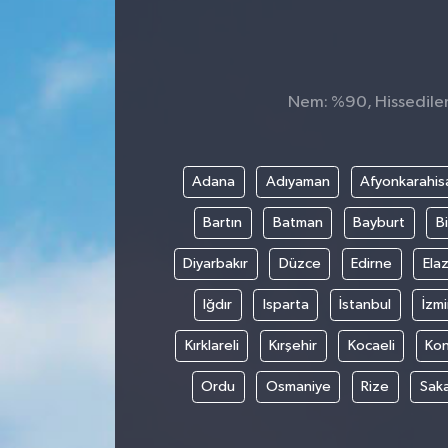
Nem: %90, Hissedilen 
Adana
Adıyaman
Afyonkarahis
Bartın
Batman
Bayburt
Bi
Diyarbakır
Düzce
Edirne
Elaz
Iğdır
Isparta
İstanbul
İzmi
Kırklareli
Kırşehir
Kocaeli
Ko
Ordu
Osmaniye
Rize
Sak