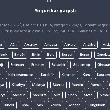
Yoğun kar yağışlı
°
Sıcaklık: 2
, Basınç: 1011 hPa, Rüzgar: 7 km/s, Toplam Yağış: 
Görüş Mesafesi: 2 km, Gün Doğumu: 6:18, Gün Batımı: 18:31
ar
Ağrı
Aksaray
Amasya
Ankara
Antalya
Ard
lecik
Bingöl
Bitlis
Bolu
Burdur
Bursa
Çanakka
ığ
Erzincan
Erzurum
Eskişehir
Gaziantep
Giresun
r
Kahramanmaraş
Karabük
Karaman
Kars
Kastam
nya
Kütahya
Malatya
Manisa
Mardin
Mersin
arya
Samsun
Şanlıurfa
Siirt
Sinop
Sivas
Şırnak
Tunceli
Uşak
Van
Yalova
Yozgat
Zonguldak