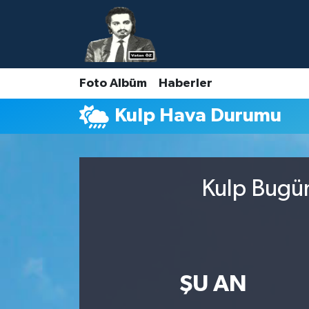
Nöbetçi Eczaneler
Foto Albüm
Haberler
Hava Durumu
Kulp Hava Durumu
Namaz Vakitleri
Trafik Durumu
Kulp Bugün
Süper Lig Puan Durumu ve Fikstür
Tüm Manşetler
Son Dakika Haberleri
ŞU AN
Haber Arşivi