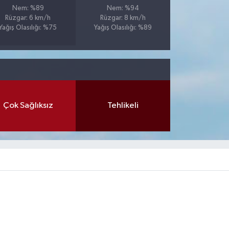
Nem: %89
Nem: %94
Rüzgar: 6 km/h
Rüzgar: 8 km/h
Yağış Olasılığı: %75
Yağış Olasılığı: %89
Çok Sağlıksız
Tehlikeli