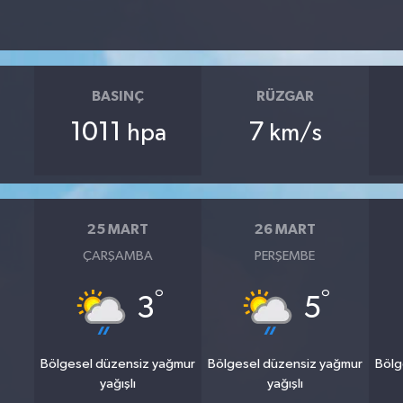
BASINÇ
RÜZGAR
1011
7
hpa
km/s
25 MART
26 MART
ÇARŞAMBA
PERŞEMBE
°
°
3
5
Bölgesel düzensiz yağmur
Bölgesel düzensiz yağmur
Bölg
yağışlı
yağışlı