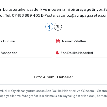
 buluştururken, sadelik ve modernizmi bir araya getiriyor. Ş
yor. Tel: 07483 889 405 E-Posta:
vatanoz@avrupagazete.co
va Durumu
Namaz Vakitleri
 Manşetler
Son Dakika Haberleri
Foto Albüm
Haberler
umludur. Yayınlanan yorumlardan Son Dakika Haberleri ve Gündem – Vatanoz s
köşe yazıları ve fotoğraflar izin alınmaksızın kaynak gösterilse dahi, herh