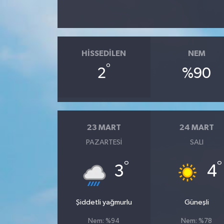
HISSEDILEN
NEM
°
2
%90
23 MART
24 MART
PAZARTESI
SALI
°
°
3
4
Şiddetli yağmurlu
Güneşli
Nem: %94
Nem: %78