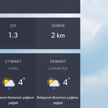
ÇIY
GÖRÜŞ
1.3
2
km
27 MART
28 MART
CUMA
CUMARTESI
°
°
4
4
esel düzensiz yağmur
Bölgesel düzensiz yağmur
yağışlı
yağışlı