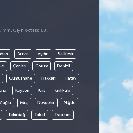
0 mm, Çiy Noktası: 1.3,
ahan
Artvin
Aydın
Balıkesir
le
Çankırı
Çorum
Denizli
Gümüşhane
Hakkâri
Hatay
onu
Kayseri
Kilis
Kırıkkale
Muğla
Muş
Nevşehir
Niğde
Tekirdağ
Tokat
Trabzon