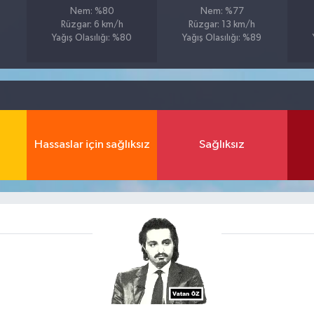
Nem: %80
Nem: %77
Rüzgar: 6 km/h
Rüzgar: 13 km/h
Yağış Olasılığı: %80
Yağış Olasılığı: %89
Hassaslar için sağlıksız
Sağlıksız