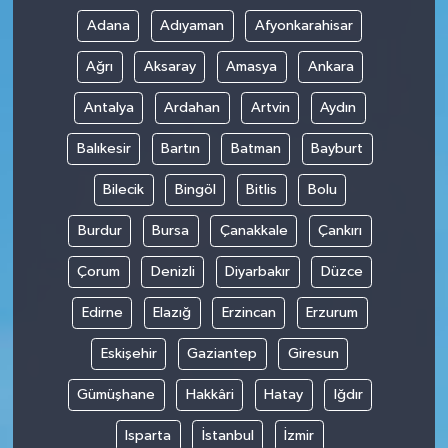
Adana
Adıyaman
Afyonkarahisar
Ağrı
Aksaray
Amasya
Ankara
Antalya
Ardahan
Artvin
Aydın
Balıkesir
Bartın
Batman
Bayburt
Bilecik
Bingöl
Bitlis
Bolu
Burdur
Bursa
Çanakkale
Çankırı
Çorum
Denizli
Diyarbakır
Düzce
Edirne
Elazığ
Erzincan
Erzurum
Eskişehir
Gaziantep
Giresun
Gümüşhane
Hakkâri
Hatay
Iğdır
Isparta
İstanbul
İzmir