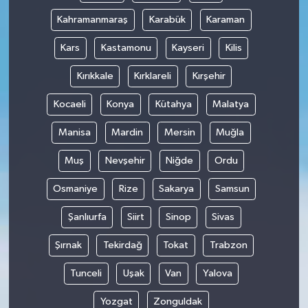
Kahramanmaraş
Karabük
Karaman
Kars
Kastamonu
Kayseri
Kilis
Kırıkkale
Kırklareli
Kırşehir
Kocaeli
Konya
Kütahya
Malatya
Manisa
Mardin
Mersin
Muğla
Muş
Nevşehir
Niğde
Ordu
Osmaniye
Rize
Sakarya
Samsun
Şanlıurfa
Siirt
Sinop
Sivas
Şırnak
Tekirdağ
Tokat
Trabzon
Tunceli
Uşak
Van
Yalova
Yozgat
Zonguldak