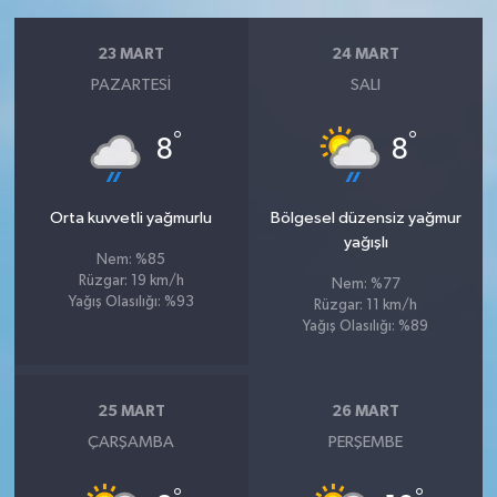
23 MART
24 MART
PAZARTESI
SALI
°
°
8
8
Orta kuvvetli yağmurlu
Bölgesel düzensiz yağmur
yağışlı
Nem: %85
Rüzgar: 19 km/h
Nem: %77
Yağış Olasılığı: %93
Rüzgar: 11 km/h
Yağış Olasılığı: %89
25 MART
26 MART
ÇARŞAMBA
PERŞEMBE