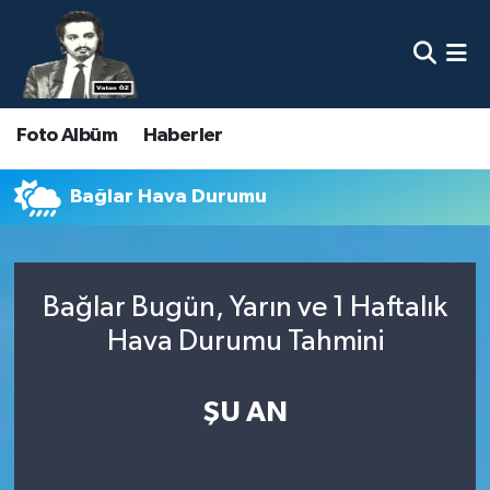
Nöbetçi Eczaneler
Foto Albüm
Haberler
Hava Durumu
Namaz Vakitleri
Bağlar Hava Durumu
Trafik Durumu
Bağlar Bugün, Yarın ve 1 Haftalık
Süper Lig Puan Durumu ve Fikstür
Hava Durumu Tahmini
Tüm Manşetler
ŞU AN
Son Dakika Haberleri
Haber Arşivi