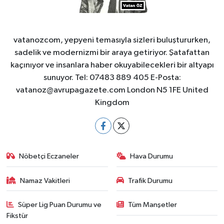
vatanozcom, yepyeni temasıyla sizleri buluştururken,
sadelik ve modernizmi bir araya getiriyor. Şatafattan
kaçınıyor ve insanlara haber okuyabilecekleri bir altyapı
sunuyor. Tel: 07483 889 405 E-Posta:
vatanoz@avrupagazete.com
London N5 1FE United
Kingdom
Nöbetçi Eczaneler
Hava Durumu
Namaz Vakitleri
Trafik Durumu
Süper Lig Puan Durumu ve
Tüm Manşetler
Fikstür