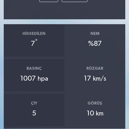
HISSEDILEN
NEM
°
7
%87
BASINÇ
RÜZGAR
1007
17
hpa
km/s
ÇIY
GÖRÜŞ
5
10
km