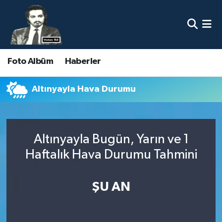
Nöbetçi Eczaneler
Foto Albüm
Haberler
Hava Durumu
Namaz Vakitleri
Altınyayla Hava Durumu
Trafik Durumu
Altınyayla Bugün, Yarın ve 1
Süper Lig Puan Durumu ve Fikstür
Haftalık Hava Durumu Tahmini
Tüm Manşetler
ŞU AN
Son Dakika Haberleri
Haber Arşivi