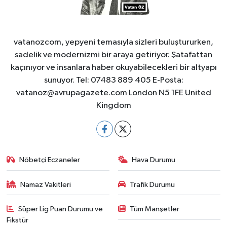
vatanozcom, yepyeni temasıyla sizleri buluştururken,
sadelik ve modernizmi bir araya getiriyor. Şatafattan
kaçınıyor ve insanlara haber okuyabilecekleri bir altyapı
sunuyor. Tel: 07483 889 405 E-Posta:
vatanoz@avrupagazete.com
London N5 1FE United
Kingdom
Nöbetçi Eczaneler
Hava Durumu
Namaz Vakitleri
Trafik Durumu
Süper Lig Puan Durumu ve
Tüm Manşetler
Fikstür