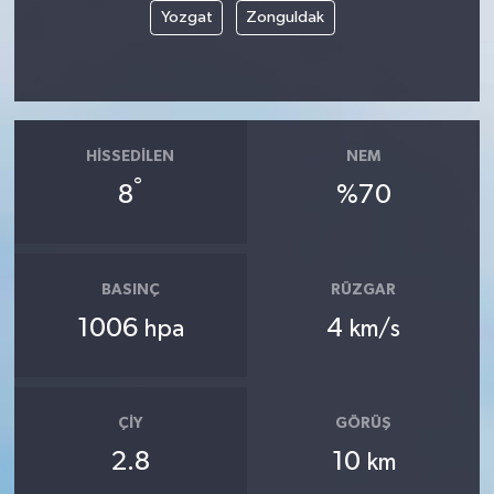
Yozgat
Zonguldak
HISSEDILEN
NEM
°
8
%70
BASINÇ
RÜZGAR
1006
4
hpa
km/s
ÇIY
GÖRÜŞ
2.8
10
km