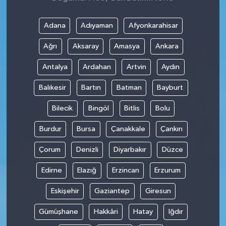
Adana
Adıyaman
Afyonkarahisar
Ağrı
Aksaray
Amasya
Ankara
Antalya
Ardahan
Artvin
Aydın
Balıkesir
Bartın
Batman
Bayburt
Bilecik
Bingöl
Bitlis
Bolu
Burdur
Bursa
Çanakkale
Çankırı
Çorum
Denizli
Diyarbakır
Düzce
Edirne
Elazığ
Erzincan
Erzurum
Eskişehir
Gaziantep
Giresun
Gümüşhane
Hakkâri
Hatay
Iğdır