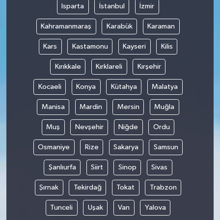
Isparta
İstanbul
İzmir
Kahramanmaraş
Karabük
Karaman
Kars
Kastamonu
Kayseri
Kilis
Kırıkkale
Kırklareli
Kırşehir
Kocaeli
Konya
Kütahya
Malatya
Manisa
Mardin
Mersin
Muğla
Muş
Nevşehir
Niğde
Ordu
Osmaniye
Rize
Sakarya
Samsun
Şanlıurfa
Siirt
Sinop
Sivas
Şırnak
Tekirdağ
Tokat
Trabzon
Tunceli
Uşak
Van
Yalova