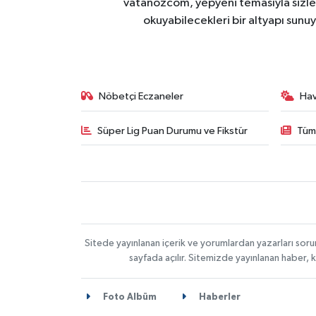
vatanozcom, yepyeni temasıyla sizleri
okuyabilecekleri bir altyapı sunu
Nöbetçi Eczaneler
Ha
Süper Lig Puan Durumu ve Fikstür
Tüm
Sitede yayınlanan içerik ve yorumlardan yazarları sor
sayfada açılır. Sitemizde yayınlanan haber, 
Foto Albüm
Haberler