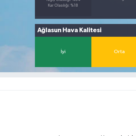
Kar Olasılığı: %18
Ağlasun Hava Kalitesi
İyi
Orta