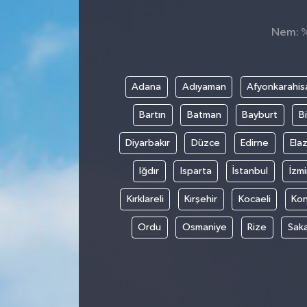
Nem: %,
Adana
Adıyaman
Afyonkarahis
Bartın
Batman
Bayburt
Bi
Diyarbakır
Düzce
Edirne
Elaz
Iğdır
Isparta
İstanbul
İzmi
Kırklareli
Kırşehir
Kocaeli
Ko
Ordu
Osmaniye
Rize
Sak