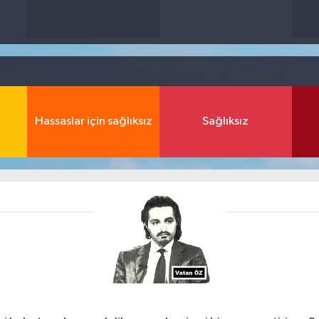
Hassaslar için sağlıksız
Sağlıksız