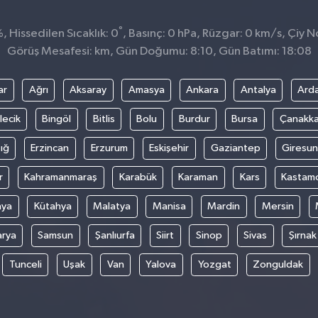
°
 Hissedilen Sıcaklık: 0
, Basınç: 0 hPa, Rüzgar: 0 km/s, Çiy No
Görüş Mesafesi: km, Gün Doğumu: 8:10, Gün Batımı: 18:08
ar
Ağrı
Aksaray
Amasya
Ankara
Antalya
Ard
lecik
Bingöl
Bitlis
Bolu
Burdur
Bursa
Çanakka
ığ
Erzincan
Erzurum
Eskişehir
Gaziantep
Giresun
r
Kahramanmaraş
Karabük
Karaman
Kars
Kastam
nya
Kütahya
Malatya
Manisa
Mardin
Mersin
arya
Samsun
Şanlıurfa
Siirt
Sinop
Sivas
Şırnak
Tunceli
Uşak
Van
Yalova
Yozgat
Zonguldak