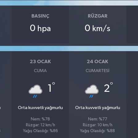
BASINÇ
RÜZGAR
0
0
hpa
km/s
23 OCAK
24 OCAK
CUMA
CUMARTESI
°
°
1
2
ı
Orta kuvvetli yağmurlu
Orta kuvvetli yağmurlu
Nem: %78
Nem: %77
Rüzgar: 12 km/h
Rüzgar: 10 km/h
6
Yağış Olasılığı: %86
Yağış Olasılığı: %88