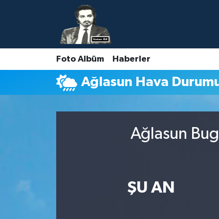
Nöbetçi Eczaneler
Foto Albüm
Haberler
Hava Durumu
Ağlasun Hava Durum
Namaz Vakitleri
Trafik Durumu
Ağlasun Bugü
Süper Lig Puan Durumu ve Fikstür
Tüm Manşetler
ŞU AN
Son Dakika Haberleri
Haber Arşivi