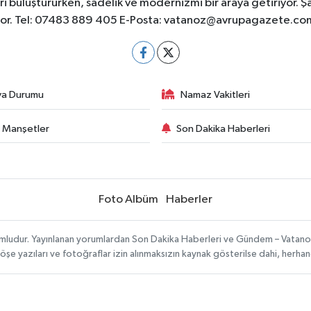
 buluştururken, sadelik ve modernizmi bir araya getiriyor. Ş
yor. Tel: 07483 889 405 E-Posta:
vatanoz@avrupagazete.co
va Durumu
Namaz Vakitleri
 Manşetler
Son Dakika Haberleri
Foto Albüm
Haberler
umludur. Yayınlanan yorumlardan Son Dakika Haberleri ve Gündem – Vatanoz s
köşe yazıları ve fotoğraflar izin alınmaksızın kaynak gösterilse dahi, herh