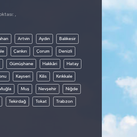
ktası: ,
ahan
Artvin
Aydın
Balıkesir
le
Çankırı
Çorum
Denizli
Gümüşhane
Hakkâri
Hatay
onu
Kayseri
Kilis
Kırıkkale
Muğla
Muş
Nevşehir
Niğde
Tekirdağ
Tokat
Trabzon