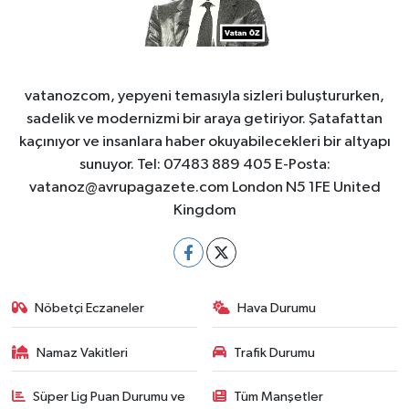
vatanozcom, yepyeni temasıyla sizleri buluştururken,
sadelik ve modernizmi bir araya getiriyor. Şatafattan
kaçınıyor ve insanlara haber okuyabilecekleri bir altyapı
sunuyor. Tel: 07483 889 405 E-Posta:
vatanoz@avrupagazete.com
London N5 1FE United
Kingdom
Nöbetçi Eczaneler
Hava Durumu
Namaz Vakitleri
Trafik Durumu
Süper Lig Puan Durumu ve
Tüm Manşetler