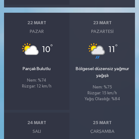
22 MART
23 MART
PAZAR
PAZARTESI
°
°
10
11
Parçalı Bulutlu
Bölgesel düzensiz yağmur
yağışlı
Nem: %74
Rüzgar: 12 km/h
Nem: %75
Rüzgar: 15 km/h
Yağış Olasılığı: %84
24 MART
25 MART
SALI
ÇARŞAMBA