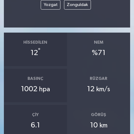
Yozgat
Zonguldak
HISSEDILEN
NEM
°
12
%71
BASINÇ
RÜZGAR
1002
12
hpa
km/s
ÇIY
GÖRÜŞ
6.1
10
km