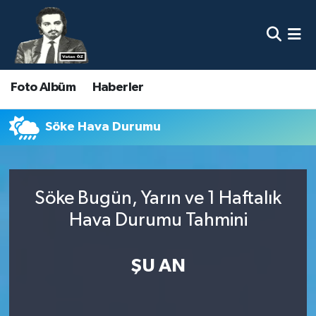
Nöbetçi Eczaneler
Foto Albüm
Haberler
Hava Durumu
Namaz Vakitleri
Söke Hava Durumu
Trafik Durumu
Söke Bugün, Yarın ve 1 Haftalık
Süper Lig Puan Durumu ve Fikstür
Hava Durumu Tahmini
Tüm Manşetler
ŞU AN
Son Dakika Haberleri
Haber Arşivi