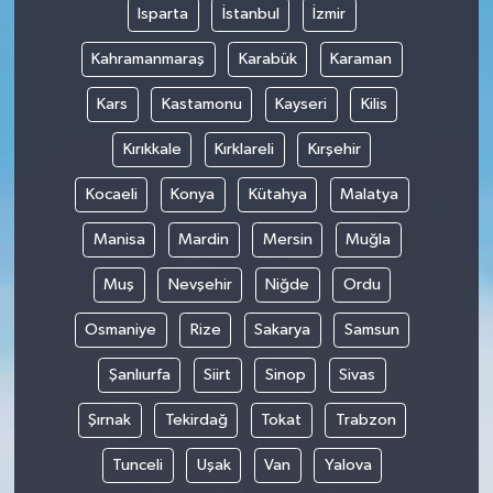
Isparta
İstanbul
İzmir
Kahramanmaraş
Karabük
Karaman
Kars
Kastamonu
Kayseri
Kilis
Kırıkkale
Kırklareli
Kırşehir
Kocaeli
Konya
Kütahya
Malatya
Manisa
Mardin
Mersin
Muğla
Muş
Nevşehir
Niğde
Ordu
Osmaniye
Rize
Sakarya
Samsun
Şanlıurfa
Siirt
Sinop
Sivas
Şırnak
Tekirdağ
Tokat
Trabzon
Tunceli
Uşak
Van
Yalova