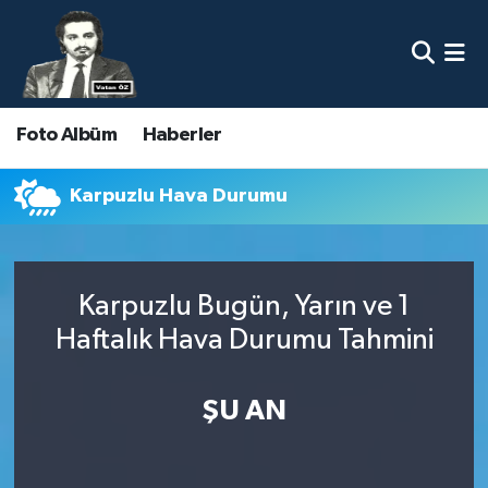
Nöbetçi Eczaneler
Foto Albüm
Haberler
Hava Durumu
Namaz Vakitleri
Karpuzlu Hava Durumu
Trafik Durumu
Karpuzlu Bugün, Yarın ve 1
Süper Lig Puan Durumu ve Fikstür
Haftalık Hava Durumu Tahmini
Tüm Manşetler
ŞU AN
Son Dakika Haberleri
Haber Arşivi