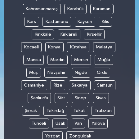
Kahramanmaraş
Karabük
Karaman
Kars
Kastamonu
Kayseri
Kilis
Kırıkkale
Kırklareli
Kırşehir
Kocaeli
Konya
Kütahya
Malatya
Manisa
Mardin
Mersin
Muğla
Muş
Nevşehir
Niğde
Ordu
Osmaniye
Rize
Sakarya
Samsun
Şanlıurfa
Siirt
Sinop
Sivas
Şırnak
Tekirdağ
Tokat
Trabzon
Tunceli
Uşak
Van
Yalova
Yozgat
Zonguldak