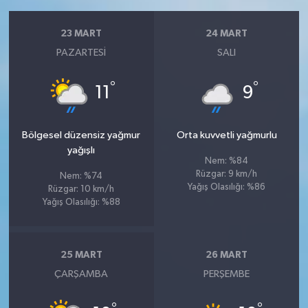
23 MART
24 MART
PAZARTESI
SALI
°
°
11
9
Bölgesel düzensiz yağmur
Orta kuvvetli yağmurlu
yağışlı
Nem: %84
Rüzgar: 9 km/h
Nem: %74
Yağış Olasılığı: %86
Rüzgar: 10 km/h
Yağış Olasılığı: %88
25 MART
26 MART
ÇARŞAMBA
PERŞEMBE