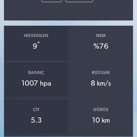
HISSEDILEN
NEM
°
9
%76
BASINÇ
RÜZGAR
1007
8
hpa
km/s
ÇIY
GÖRÜŞ
5.3
10
km