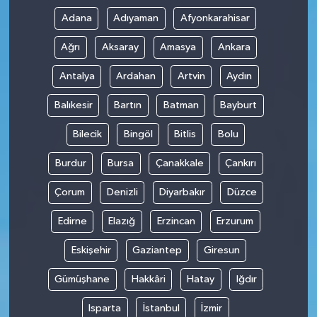
Adana
Adıyaman
Afyonkarahisar
Ağrı
Aksaray
Amasya
Ankara
Antalya
Ardahan
Artvin
Aydın
Balıkesir
Bartın
Batman
Bayburt
Bilecik
Bingöl
Bitlis
Bolu
Burdur
Bursa
Çanakkale
Çankırı
Çorum
Denizli
Diyarbakır
Düzce
Edirne
Elazığ
Erzincan
Erzurum
Eskişehir
Gaziantep
Giresun
Gümüşhane
Hakkâri
Hatay
Iğdır
Isparta
İstanbul
İzmir