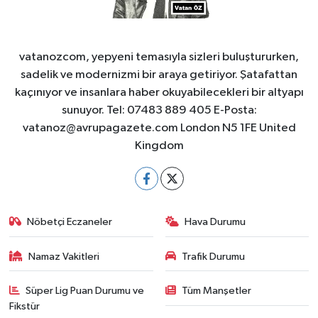
vatanozcom, yepyeni temasıyla sizleri buluştururken,
sadelik ve modernizmi bir araya getiriyor. Şatafattan
kaçınıyor ve insanlara haber okuyabilecekleri bir altyapı
sunuyor. Tel: 07483 889 405 E-Posta:
vatanoz@avrupagazete.com
London N5 1FE United
Kingdom
Nöbetçi Eczaneler
Hava Durumu
Namaz Vakitleri
Trafik Durumu
Süper Lig Puan Durumu ve
Tüm Manşetler
Fikstür