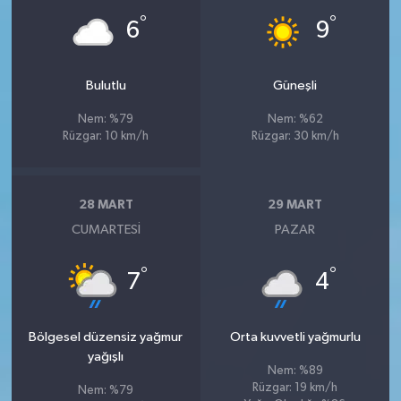
°
°
6
9
Bulutlu
Güneşli
Nem: %79
Nem: %62
Rüzgar: 10 km/h
Rüzgar: 30 km/h
28 MART
29 MART
CUMARTESI
PAZAR
°
°
7
4
Bölgesel düzensiz yağmur
Orta kuvvetli yağmurlu
yağışlı
Nem: %89
Rüzgar: 19 km/h
Nem: %79