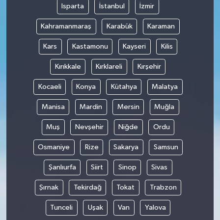
Isparta
İstanbul
İzmir
Kahramanmaraş
Karabük
Karaman
Kars
Kastamonu
Kayseri
Kilis
Kırıkkale
Kırklareli
Kırşehir
Kocaeli
Konya
Kütahya
Malatya
Manisa
Mardin
Mersin
Muğla
Muş
Nevşehir
Niğde
Ordu
Osmaniye
Rize
Sakarya
Samsun
Şanlıurfa
Siirt
Sinop
Sivas
Şırnak
Tekirdağ
Tokat
Trabzon
Tunceli
Uşak
Van
Yalova