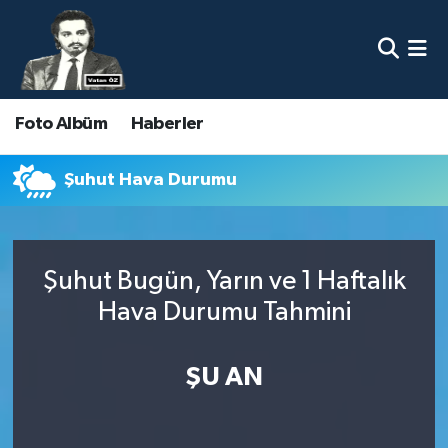
Nöbetçi Eczaneler
Foto Albüm
Haberler
Hava Durumu
Namaz Vakitleri
Şuhut Hava Durumu
Trafik Durumu
Şuhut Bugün, Yarın ve 1 Haftalık
Süper Lig Puan Durumu ve Fikstür
Hava Durumu Tahmini
Tüm Manşetler
ŞU AN
Son Dakika Haberleri
Haber Arşivi