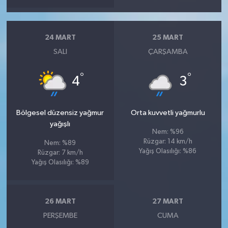
24 MART
25 MART
SALI
ÇARŞAMBA
°
°
4
3
Bölgesel düzensiz yağmur
Orta kuvvetli yağmurlu
yağışlı
Nem: %96
Rüzgar: 14 km/h
Nem: %89
Yağış Olasılığı: %86
Rüzgar: 7 km/h
Yağış Olasılığı: %89
26 MART
27 MART
PERŞEMBE
CUMA