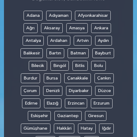
Adana
Adıyaman
Afyonkarahisar
Ağrı
Aksaray
Amasya
Ankara
Antalya
Ardahan
Artvin
Aydın
Balıkesir
Bartın
Batman
Bayburt
Bilecik
Bingöl
Bitlis
Bolu
Burdur
Bursa
Çanakkale
Çankırı
Çorum
Denizli
Diyarbakır
Düzce
Edirne
Elazığ
Erzincan
Erzurum
Eskişehir
Gaziantep
Giresun
Gümüşhane
Hakkâri
Hatay
Iğdır