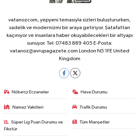
vatanozcom, yepyeni temasıyla sizleri buluştururken,
sadelik ve modernizmi bir araya getiriyor. Şatafattan
kaçınıyor ve insanlara haber okuyabilecekleri bir altyapı
sunuyor. Tel: 07483 889 405 E-Posta:
vatanoz@avrupagazete.com
London N5 1FE United
Kingdom
Nöbetçi Eczaneler
Hava Durumu
Namaz Vakitleri
Trafik Durumu
Süper Lig Puan Durumu ve
Tüm Manşetler
Fikstür