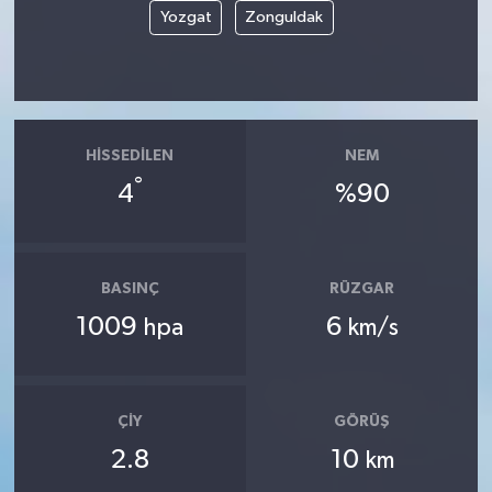
Yozgat
Zonguldak
HISSEDILEN
NEM
°
4
%90
BASINÇ
RÜZGAR
1009
6
hpa
km/s
ÇIY
GÖRÜŞ
2.8
10
km