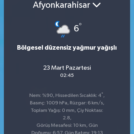
Afyonkarahisar
°
6
Bölgesel düzensiz yağmur yağışlı
23 Mart Pazartesi
02:45
°
Nem: %90, Hissedilen Sıcaklık: 4
,
Basınç: 1009 hPa, Rüzgar: 6 km/s,
Toplam Yağış: 0 mm, Çiy Noktası:
2.8,
Görüş Mesafesi: 10 km, Gün
Doğumu: 6:57, Gün Batımı: 19:13