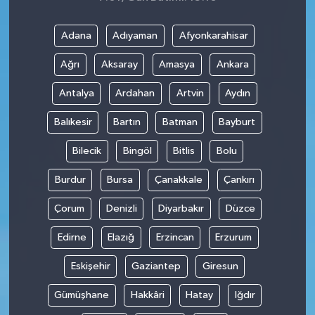
Adana
Adıyaman
Afyonkarahisar
Ağrı
Aksaray
Amasya
Ankara
Antalya
Ardahan
Artvin
Aydın
Balıkesir
Bartın
Batman
Bayburt
Bilecik
Bingöl
Bitlis
Bolu
Burdur
Bursa
Çanakkale
Çankırı
Çorum
Denizli
Diyarbakır
Düzce
Edirne
Elazığ
Erzincan
Erzurum
Eskişehir
Gaziantep
Giresun
Gümüşhane
Hakkâri
Hatay
Iğdır