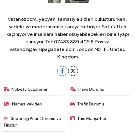
vatanozcom, yepyeni temasıyla sizleri buluştururken,
sadelik ve modernizmi bir araya getiriyor. Şatafattan
kaçınıyor ve insanlara haber okuyabilecekleri bir altyapı
sunuyor. Tel: 07483 889 405 E-Posta:
vatanoz@avrupagazete.com
London N5 1FE United
Kingdom
Nöbetçi Eczaneler
Hava Durumu
Namaz Vakitleri
Trafik Durumu
Süper Lig Puan Durumu ve
Tüm Manşetler
Fikstür