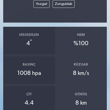
Yozgat
Zonguldak
HISSEDILEN
NEM
°
4
%100
BASINÇ
RÜZGAR
1008
8
hpa
km/s
ÇIY
GÖRÜŞ
4.4
8
km