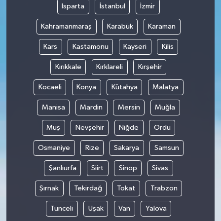
Isparta
İstanbul
İzmir
Kahramanmaraş
Karabük
Karaman
Kars
Kastamonu
Kayseri
Kilis
Kırıkkale
Kırklareli
Kırşehir
Kocaeli
Konya
Kütahya
Malatya
Manisa
Mardin
Mersin
Muğla
Muş
Nevşehir
Niğde
Ordu
Osmaniye
Rize
Sakarya
Samsun
Şanlıurfa
Siirt
Sinop
Sivas
Şırnak
Tekirdağ
Tokat
Trabzon
Tunceli
Uşak
Van
Yalova