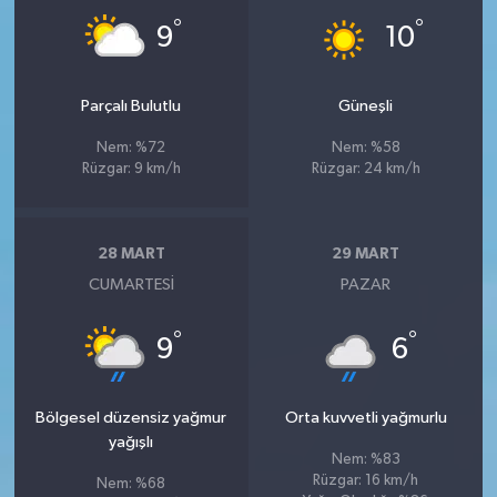
°
°
9
10
Parçalı Bulutlu
Güneşli
Nem: %72
Nem: %58
Rüzgar: 9 km/h
Rüzgar: 24 km/h
28 MART
29 MART
CUMARTESI
PAZAR
°
°
9
6
Bölgesel düzensiz yağmur
Orta kuvvetli yağmurlu
yağışlı
Nem: %83
Rüzgar: 16 km/h
Nem: %68