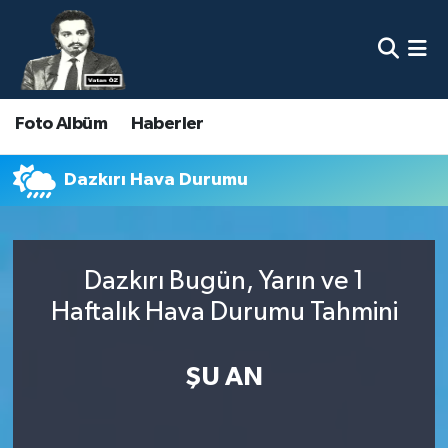
Nöbetçi Eczaneler
Foto Albüm
Haberler
Hava Durumu
Namaz Vakitleri
Dazkırı Hava Durumu
Trafik Durumu
Dazkırı Bugün, Yarın ve 1
Süper Lig Puan Durumu ve Fikstür
Haftalık Hava Durumu Tahmini
Tüm Manşetler
ŞU AN
Son Dakika Haberleri
Haber Arşivi