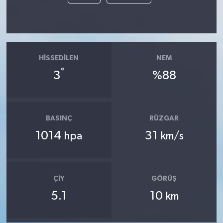
HISSEDILEN
NEM
°
3
%88
BASINÇ
RÜZGAR
1014
31
hpa
km/s
ÇIY
GÖRÜŞ
5.1
10
km