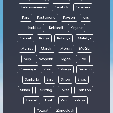
Kahramanmaraş
Karabük
Karaman
Kars
Kastamonu
Kayseri
Kilis
Kırıkkale
Kırklareli
Kırşehir
Kocaeli
Konya
Kütahya
Malatya
Manisa
Mardin
Mersin
Muğla
Muş
Nevşehir
Niğde
Ordu
Osmaniye
Rize
Sakarya
Samsun
Şanlıurfa
Siirt
Sinop
Sivas
Şırnak
Tekirdağ
Tokat
Trabzon
Tunceli
Uşak
Van
Yalova
Yozgat
Zonguldak