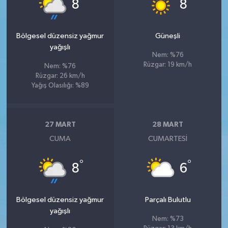
°
°
8
8
Bölgesel düzensiz yağmur
Güneşli
yağışlı
Nem: %76
Rüzgar: 19 km/h
Nem: %76
Rüzgar: 26 km/h
Yağış Olasılığı: %89
27 MART
28 MART
CUMA
CUMARTESI
°
°
8
6
Bölgesel düzensiz yağmur
Parçalı Bulutlu
yağışlı
Nem: %73