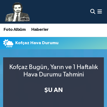
Nöbetçi Eczaneler
Foto Albüm
Haberler
Hava Durumu
Namaz Vakitleri
Kofçaz Hava Durumu
Trafik Durumu
Kofçaz Bugün, Yarın ve 1 Haftalık
Süper Lig Puan Durumu ve Fikstür
Hava Durumu Tahmini
Tüm Manşetler
ŞU AN
Son Dakika Haberleri
Haber Arşivi