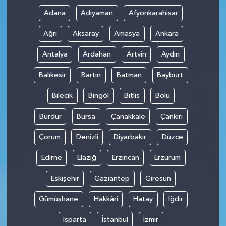
Adana
Adıyaman
Afyonkarahisar
Ağrı
Aksaray
Amasya
Ankara
Antalya
Ardahan
Artvin
Aydın
Balıkesir
Bartın
Batman
Bayburt
Bilecik
Bingöl
Bitlis
Bolu
Burdur
Bursa
Çanakkale
Çankırı
Çorum
Denizli
Diyarbakır
Düzce
Edirne
Elazığ
Erzincan
Erzurum
Eskişehir
Gaziantep
Giresun
Gümüşhane
Hakkâri
Hatay
Iğdır
Isparta
İstanbul
İzmir