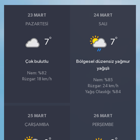
23 MART
24 MART
PAZARTESI
SALI
°
°
7
7
Çok bulutlu
Bölgesel düzensiz yağmur
yağışlı
Nem: %82
Rüzgar: 18 km/h
Nem: %85
Rüzgar: 24 km/h
Yağış Olasılığı: %84
25 MART
26 MART
ÇARŞAMBA
PERŞEMBE