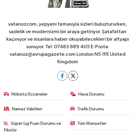
vatanozcom, yepyeni temasıyla sizleri buluştururken,
sadelik ve modernizmi bir araya getiriyor. Şatafattan
kaçınıyor ve insanlara haber okuyabilecekleri bir altyapı
sunuyor. Tel: 07483 889 405 E-Posta:
vatanoz@avrupagazete.com
London N5 1FE United
Kingdom
Nöbetçi Eczaneler
Hava Durumu
Namaz Vakitleri
Trafik Durumu
Süper Lig Puan Durumu ve
Tüm Manşetler
Fikstür