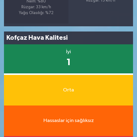
Rüzgar: 13 km/h
Nem: %80
Rüzgar: 33 km/h
Yağış Olasılığı: %72
Kofçaz Hava Kalitesi
İyi
1
Orta
Hassaslar için sağlıksız