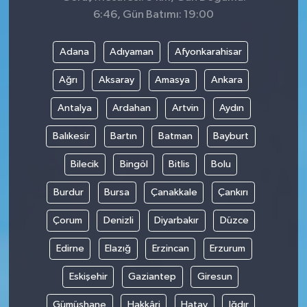
6:46, Gün Batımı: 19:00
Adana
Adıyaman
Afyonkarahisar
Ağrı
Aksaray
Amasya
Ankara
Antalya
Ardahan
Artvin
Aydın
Balıkesir
Bartın
Batman
Bayburt
Bilecik
Bingöl
Bitlis
Bolu
Burdur
Bursa
Çanakkale
Çankırı
Çorum
Denizli
Diyarbakır
Düzce
Edirne
Elazığ
Erzincan
Erzurum
Eskişehir
Gaziantep
Giresun
Gümüşhane
Hakkâri
Hatay
Iğdır