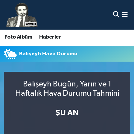
Nöbetçi Eczaneler
Foto Albüm
Haberler
Hava Durumu
Namaz Vakitleri
Balışeyh Hava Durumu
Trafik Durumu
Balışeyh Bugün, Yarın ve 1
Süper Lig Puan Durumu ve Fikstür
Haftalık Hava Durumu Tahmini
Tüm Manşetler
ŞU AN
Son Dakika Haberleri
Haber Arşivi