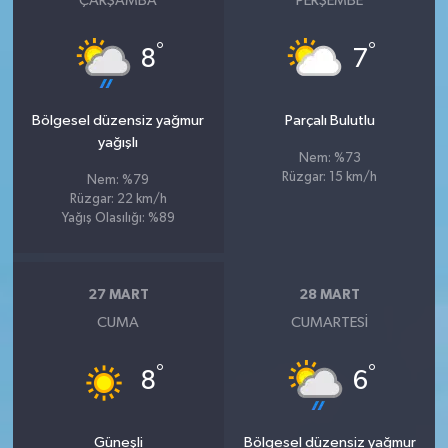
ÇARŞAMBA
PERŞEMBE
°
°
8
7
Bölgesel düzensiz yağmur
Parçalı Bulutlu
yağışlı
Nem: %73
Rüzgar: 15 km/h
Nem: %79
Rüzgar: 22 km/h
Yağış Olasılığı: %89
27 MART
28 MART
CUMA
CUMARTESI
°
°
8
6
Güneşli
Bölgesel düzensiz yağmur