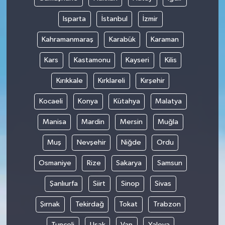
Isparta
İstanbul
İzmir
Kahramanmaraş
Karabük
Karaman
Kars
Kastamonu
Kayseri
Kilis
Kırıkkale
Kırklareli
Kırşehir
Kocaeli
Konya
Kütahya
Malatya
Manisa
Mardin
Mersin
Muğla
Muş
Nevşehir
Niğde
Ordu
Osmaniye
Rize
Sakarya
Samsun
Şanlıurfa
Siirt
Sinop
Sivas
Şırnak
Tekirdağ
Tokat
Trabzon
Tunceli
Uşak
Van
Yalova