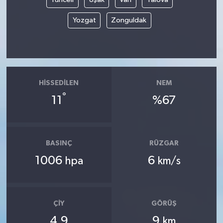
Yozgat
Zonguldak
HISSEDILEN
NEM
°
11
%67
BASINÇ
RÜZGAR
1006
6
hpa
km/s
ÇIY
GÖRÜŞ
4.9
9
km