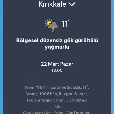
Kırıkkale
°
11
Bölgesel düzensiz gök gürültülü
yağmurlu
22 Mart Pazar
18:00
°
Nem: %67, Hissedilen Sıcaklık: 11
,
Basınç: 1006 hPa, Rüzgar: 6 km/s,
Toplam Yağış: 0 mm, Çiy Noktası:
4.9,
Görüş Mesafesi: 9 km, Gün Doğumu: