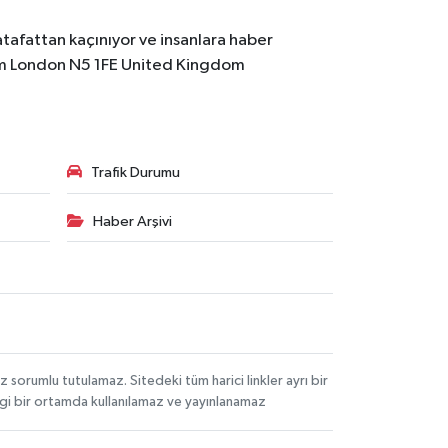
atafattan kaçınıyor ve insanlara haber
m
London N5 1FE United Kingdom
Trafik Durumu
Haber Arşivi
orumlu tutulamaz. Sitedeki tüm harici linkler ayrı bir
angi bir ortamda kullanılamaz ve yayınlanamaz