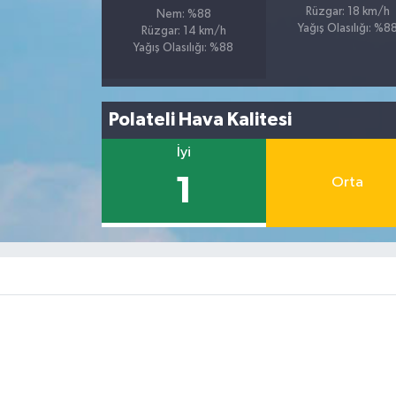
Rüzgar: 18 km/h
Nem: %88
Yağış Olasılığı: %8
Rüzgar: 14 km/h
Yağış Olasılığı: %88
Polateli Hava Kalitesi
İyi
1
Orta