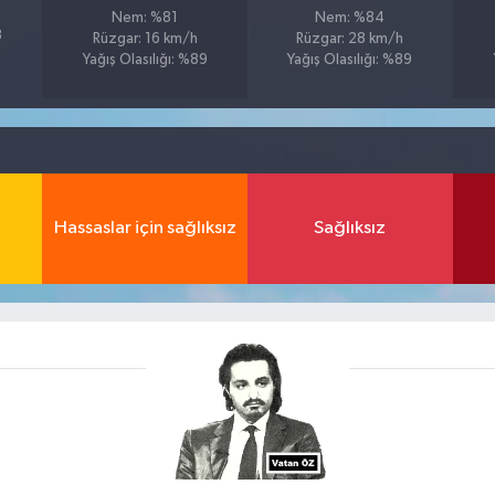
Nem: %81
Nem: %84
8
Rüzgar: 16 km/h
Rüzgar: 28 km/h
Yağış Olasılığı: %89
Yağış Olasılığı: %89
Hassaslar için sağlıksız
Sağlıksız