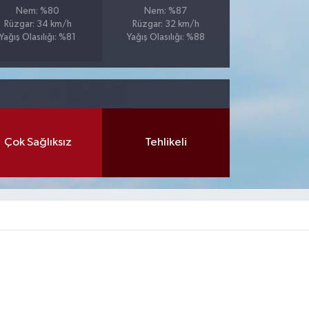
Nem: %80
Nem: %87
Rüzgar: 34 km/h
Rüzgar: 32 km/h
Yağış Olasılığı: %81
Yağış Olasılığı: %88
Çok Sağlıksız
Tehlikeli