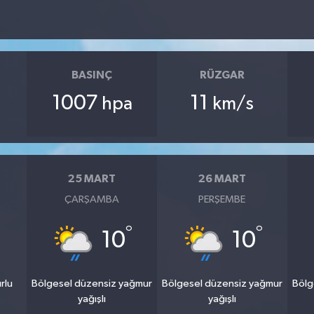
BASINÇ
RÜZGAR
1007
11
hpa
km/s
25 MART
26 MART
ÇARŞAMBA
PERŞEMBE
°
°
10
10
rlu
Bölgesel düzensiz yağmur
Bölgesel düzensiz yağmur
Bölg
yağışlı
yağışlı