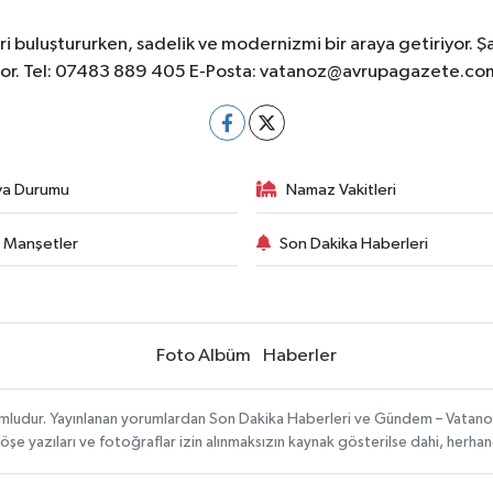
 buluştururken, sadelik ve modernizmi bir araya getiriyor. Ş
yor. Tel: 07483 889 405 E-Posta:
vatanoz@avrupagazete.co
va Durumu
Namaz Vakitleri
 Manşetler
Son Dakika Haberleri
Foto Albüm
Haberler
umludur. Yayınlanan yorumlardan Son Dakika Haberleri ve Gündem – Vatanoz s
köşe yazıları ve fotoğraflar izin alınmaksızın kaynak gösterilse dahi, herh