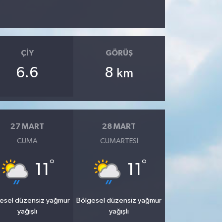
ÇIY
GÖRÜŞ
6.6
8
km
27 MART
28 MART
CUMA
CUMARTESI
°
°
11
11
esel düzensiz yağmur
Bölgesel düzensiz yağmur
yağışlı
yağışlı