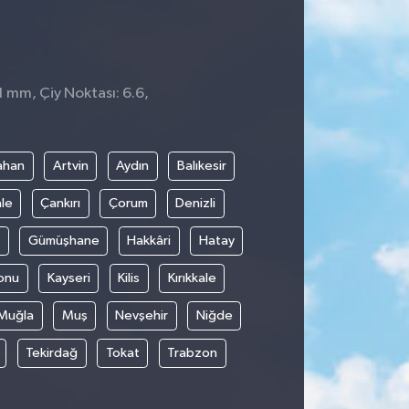
1 mm, Çiy Noktası: 6.6,
ahan
Artvin
Aydın
Balıkesir
le
Çankırı
Çorum
Denizli
Gümüşhane
Hakkâri
Hatay
onu
Kayseri
Kilis
Kırıkkale
Muğla
Muş
Nevşehir
Niğde
Tekirdağ
Tokat
Trabzon