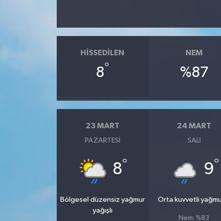
HISSEDILEN
NEM
°
8
%87
23 MART
24 MART
PAZARTESI
SALI
°
°
8
9
Bölgesel düzensiz yağmur
Orta kuvvetli yağmu
yağışlı
Nem: %83