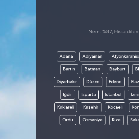
Nem: %87, Hissedilen S
Adana
Adıyaman
Afyonkarahis
Bartın
Batman
Bayburt
Bi
Diyarbakır
Düzce
Edirne
Elaz
Iğdır
Isparta
İstanbul
İzmi
Kırklareli
Kırşehir
Kocaeli
Ko
Ordu
Osmaniye
Rize
Sak