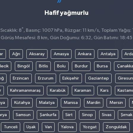
Hafif yağmurlu
°
ıcaklık: 8
, Basınç: 1007 hPa, Rüzgar: 11 km/s, Toplam Yağış: 
Görüş Mesafesi: 8 km, Gün Doğumu: 6:32, Gün Batımı: 18:45
ar
Ağrı
Aksaray
Amasya
Ankara
Antalya
Ard
lecik
Bingöl
Bitlis
Bolu
Burdur
Bursa
Çanakka
ığ
Erzincan
Erzurum
Eskişehir
Gaziantep
Giresun
r
Kahramanmaraş
Karabük
Karaman
Kars
Kastam
nya
Kütahya
Malatya
Manisa
Mardin
Mersin
arya
Samsun
Şanlıurfa
Siirt
Sinop
Sivas
Şırnak
Tunceli
Uşak
Van
Yalova
Yozgat
Zonguldak