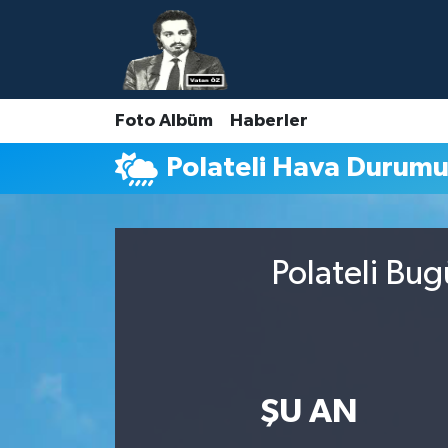
Nöbetçi Eczaneler
Foto Albüm
Haberler
Hava Durumu
Polateli Hava Durum
Namaz Vakitleri
Trafik Durumu
Polateli Bug
Süper Lig Puan Durumu ve Fikstür
Tüm Manşetler
Son Dakika Haberleri
ŞU AN
Haber Arşivi