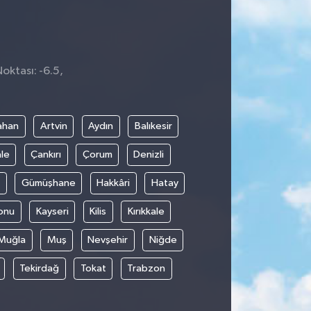
Noktası: -6.5,
0
ahan
Artvin
Aydın
Balıkesir
le
Çankırı
Çorum
Denizli
Gümüşhane
Hakkâri
Hatay
onu
Kayseri
Kilis
Kırıkkale
Muğla
Muş
Nevşehir
Niğde
Tekirdağ
Tokat
Trabzon