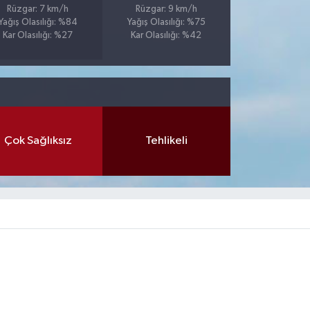
Rüzgar: 7 km/h
Rüzgar: 9 km/h
Yağış Olasılığı: %84
Yağış Olasılığı: %75
Kar Olasılığı: %27
Kar Olasılığı: %42
Çok Sağlıksız
Tehlikeli