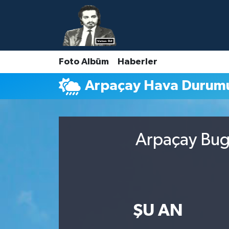
Nöbetçi Eczaneler
Foto Albüm
Haberler
Hava Durumu
Arpaçay Hava Durum
Namaz Vakitleri
Trafik Durumu
Arpaçay Bugü
Süper Lig Puan Durumu ve Fikstür
Tüm Manşetler
Son Dakika Haberleri
ŞU AN
Haber Arşivi