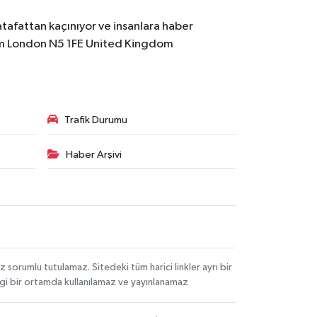
atafattan kaçınıyor ve insanlara haber
m
London N5 1FE United Kingdom
Trafik Durumu
Haber Arşivi
orumlu tutulamaz. Sitedeki tüm harici linkler ayrı bir
angi bir ortamda kullanılamaz ve yayınlanamaz