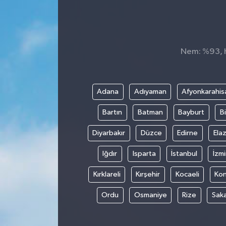
Nem: %93, Hi
Adana
Adıyaman
Afyonkarahis
Bartın
Batman
Bayburt
Bi
Diyarbakır
Düzce
Edirne
Elaz
Iğdır
Isparta
İstanbul
İzmi
Kırklareli
Kırşehir
Kocaeli
Ko
Ordu
Osmaniye
Rize
Sak