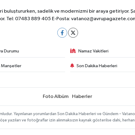
 buluştururken, sadelik ve modernizmi bir araya getiriyor. Ş
yor. Tel: 07483 889 405 E-Posta:
vatanoz@avrupagazete.co
va Durumu
Namaz Vakitleri
 Manşetler
Son Dakika Haberleri
Foto Albüm
Haberler
umludur. Yayınlanan yorumlardan Son Dakika Haberleri ve Gündem – Vatanoz s
köşe yazıları ve fotoğraflar izin alınmaksızın kaynak gösterilse dahi, herh