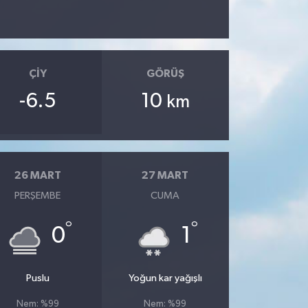
ÇIY
GÖRÜŞ
-6.5
10
km
26 MART
27 MART
PERŞEMBE
CUMA
°
°
0
1
Puslu
Yoğun kar yağışlı
Nem: %99
Nem: %99