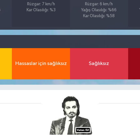
Rüzgar: 7 km/h
Rüzgar: 6 km/h
6
Kar Olasılığı: %3
Yağış Olasılığı: %66
Kar Olasılığı: %58
Hassaslar için sağlıksız
Sağlıksız