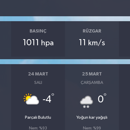
BASINÇ
RÜZGAR
1011
11
hpa
km/s
24 MART
25 MART
SALI
ÇARŞAMBA
°
°
°
-4
0
Parçalı Bulutlu
Yoğun kar yağışlı
Nem: %93
Nem: %99