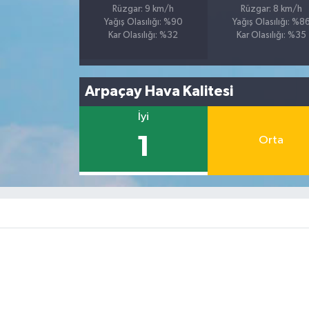
Rüzgar: 9 km/h
Rüzgar: 8 km/h
Yağış Olasılığı: %90
Yağış Olasılığı: %8
Kar Olasılığı: %32
Kar Olasılığı: %35
Arpaçay Hava Kalitesi
İyi
1
Orta