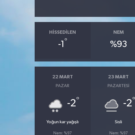
HISSEDILEN
NEM
°
-1
%93
22 MART
23 MART
PAZAR
PAZARTESI
°
-2
-2
Yoğun kar yağışlı
Sisli
Nem: %97
Nem: %97