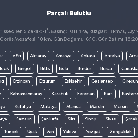
Parçalı Bulutlu
°
ssedilen Sıcaklık: -1
, Basınç: 1011 hPa, Rüzgar: 11 km/s, Çiy 
Görüş Mesafesi: 10 km, Gün Doğumu: 6:10, Gün Batımı: 18:2
ar
Ağrı
Aksaray
Amasya
Ankara
Antalya
Ard
lecik
Bingöl
Bitlis
Bolu
Burdur
Bursa
Çanakka
ığ
Erzincan
Erzurum
Eskişehir
Gaziantep
Giresun
r
Kahramanmaraş
Karabük
Karaman
Kars
Kastam
nya
Kütahya
Malatya
Manisa
Mardin
Mersin
arya
Samsun
Şanlıurfa
Siirt
Sinop
Sivas
Şırnak
Tunceli
Uşak
Van
Yalova
Yozgat
Zonguldak