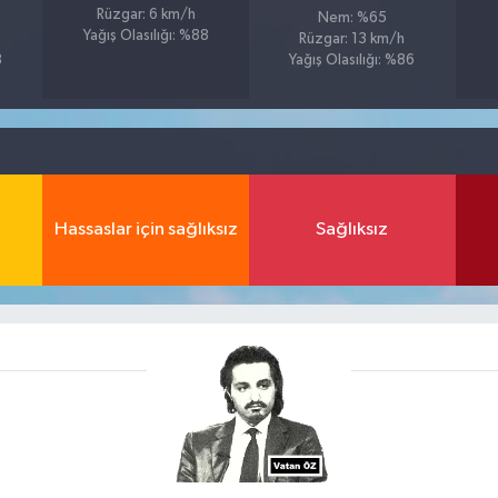
Rüzgar: 6 km/h
Nem: %65
Yağış Olasılığı: %88
Rüzgar: 13 km/h
8
Yağış Olasılığı: %86
Hassaslar için sağlıksız
Sağlıksız