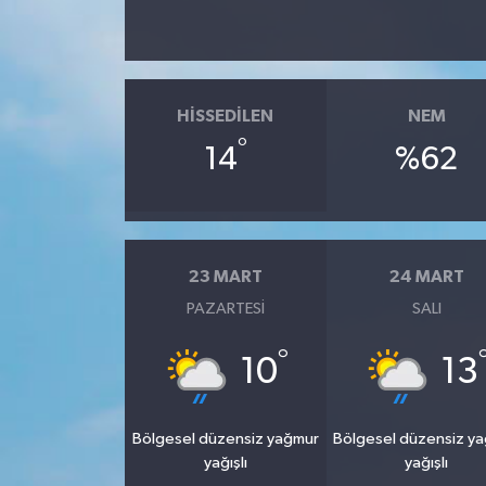
HISSEDILEN
NEM
°
14
%62
23 MART
24 MART
PAZARTESI
SALI
°
10
13
Bölgesel düzensiz yağmur
Bölgesel düzensiz y
yağışlı
yağışlı