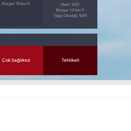
Rüzgar: 18 km/h
Nem: %83
Rüzgar: 14 km/h
Yağış Olasılığı: %89
Çok Sağlıksız
Tehlikeli