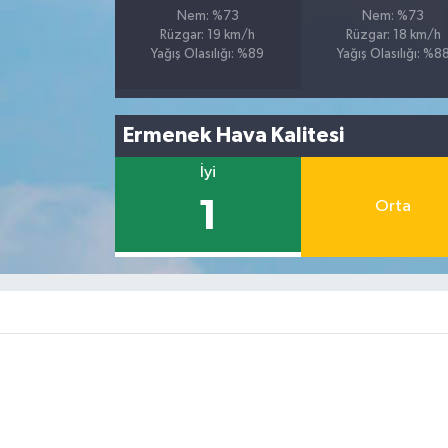
Nem: %73
Nem: %73
Rüzgar: 19 km/h
Rüzgar: 18 km/h
Yağış Olasılığı: %89
Yağış Olasılığı: %8
Ermenek Hava Kalitesi
İyi
1
Orta