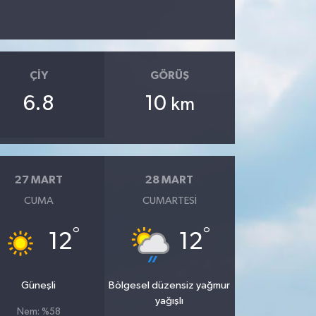
ÇIY
GÖRÜŞ
6.8
10
km
27 MART
28 MART
CUMA
CUMARTESI
°
°
12
12
Güneşli
Bölgesel düzensiz yağmur
yağışlı
Nem: %58