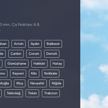
 0 mm, Çiy Noktası: 6.8,
0
ahan
Artvin
Aydın
Balıkesir
le
Çankırı
Çorum
Denizli
Gümüşhane
Hakkâri
Hatay
onu
Kayseri
Kilis
Kırıkkale
Muğla
Muş
Nevşehir
Niğde
Tekirdağ
Tokat
Trabzon