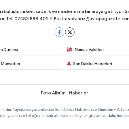
 buluştururken, sadelik ve modernizmi bir araya getiriyor. Ş
yor. Tel: 07483 889 405 E-Posta:
vatanoz@avrupagazete.co
va Durumu
Namaz Vakitleri
 Manşetler
Son Dakika Haberleri
Foto Albüm
Haberler
umludur. Yayınlanan yorumlardan Son Dakika Haberleri ve Gündem – Vatanoz s
köşe yazıları ve fotoğraflar izin alınmaksızın kaynak gösterilse dahi, herh