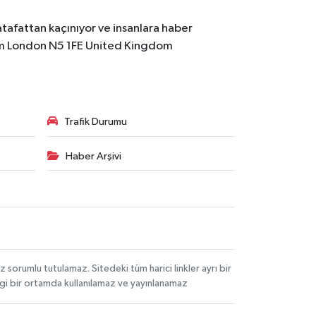
atafattan kaçınıyor ve insanlara haber
m
London N5 1FE United Kingdom
Trafik Durumu
Haber Arşivi
orumlu tutulamaz. Sitedeki tüm harici linkler ayrı bir
angi bir ortamda kullanılamaz ve yayınlanamaz