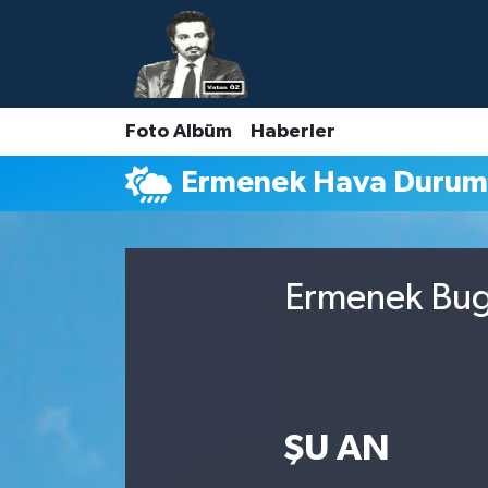
Nöbetçi Eczaneler
Foto Albüm
Haberler
Hava Durumu
Ermenek Hava Duru
Namaz Vakitleri
Trafik Durumu
Ermenek Bugü
Süper Lig Puan Durumu ve Fikstür
Tüm Manşetler
Son Dakika Haberleri
ŞU AN
Haber Arşivi