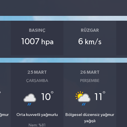
BASINÇ
RÜZGAR
1007
6
hpa
km/s
25 MART
26 MART
ÇARŞAMBA
PERŞEMBE
°
°
°
10
11
ağmur
Orta kuvvetli yağmurlu
Bölgesel düzensiz yağmur
yağışlı
Nem: %81