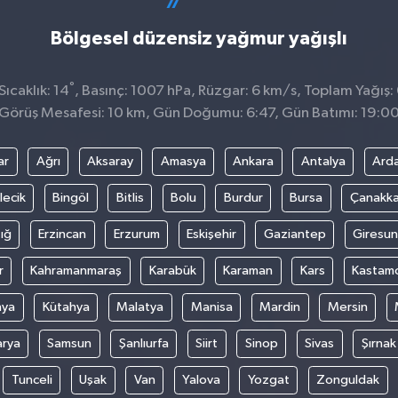
Bölgesel düzensiz yağmur yağışlı
°
ıcaklık: 14
, Basınç: 1007 hPa, Rüzgar: 6 km/s, Toplam Yağış:
Görüş Mesafesi: 10 km, Gün Doğumu: 6:47, Gün Batımı: 19:0
ar
Ağrı
Aksaray
Amasya
Ankara
Antalya
Ard
lecik
Bingöl
Bitlis
Bolu
Burdur
Bursa
Çanakka
ığ
Erzincan
Erzurum
Eskişehir
Gaziantep
Giresun
r
Kahramanmaraş
Karabük
Karaman
Kars
Kastam
nya
Kütahya
Malatya
Manisa
Mardin
Mersin
arya
Samsun
Şanlıurfa
Siirt
Sinop
Sivas
Şırnak
Tunceli
Uşak
Van
Yalova
Yozgat
Zonguldak