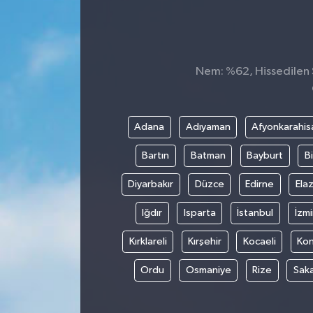
Nem: %62, Hissedilen S
Adana
Adıyaman
Afyonkarahis
Bartın
Batman
Bayburt
Bi
Diyarbakır
Düzce
Edirne
Elaz
Iğdır
Isparta
İstanbul
İzmi
Kırklareli
Kırşehir
Kocaeli
Ko
Ordu
Osmaniye
Rize
Sak