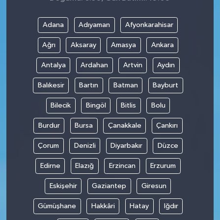
Adana
Adıyaman
Afyonkarahisar
Ağrı
Aksaray
Amasya
Ankara
Antalya
Ardahan
Artvin
Aydın
Balıkesir
Bartın
Batman
Bayburt
Bilecik
Bingöl
Bitlis
Bolu
Burdur
Bursa
Çanakkale
Çankırı
Çorum
Denizli
Diyarbakır
Düzce
Edirne
Elazığ
Erzincan
Erzurum
Eskişehir
Gaziantep
Giresun
Gümüşhane
Hakkâri
Hatay
Iğdır