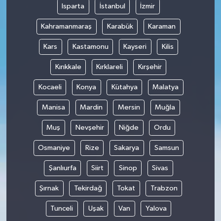
Isparta
İstanbul
İzmir
Kahramanmaraş
Karabük
Karaman
Kars
Kastamonu
Kayseri
Kilis
Kırıkkale
Kırklareli
Kırşehir
Kocaeli
Konya
Kütahya
Malatya
Manisa
Mardin
Mersin
Muğla
Muş
Nevşehir
Niğde
Ordu
Osmaniye
Rize
Sakarya
Samsun
Şanlıurfa
Siirt
Sinop
Sivas
Şırnak
Tekirdağ
Tokat
Trabzon
Tunceli
Uşak
Van
Yalova