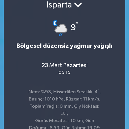
Isparta
°
9
Bölgesel düzensiz yağmur yağışlı
23 Mart Pazartesi
05:15
°
Nem: %93, Hissedilen Sıcaklık: 4
,
Basınç: 1010 hPa, Rüzgar: 11 km/s,
Toplam Yağış: 0 mm, Çiy Noktası:
3.1,
Görüş Mesafesi: 10 km, Gün
Doğumu: 6:53, Gün Batımı: 19:09