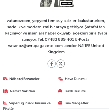
vatanozcom, yepyeni temasıyla sizleri buluştururken,
sadelik ve modernizmi bir araya getiriyor. Şatafattan
kaçınıyor ve insanlara haber okuyabilecekleri bir altyapı
sunuyor. Tel: 07483 889 405 E-Posta:
vatanoz@avrupagazete.com
London N5 1FE United
Kingdom
Nöbetçi Eczaneler
Hava Durumu
Namaz Vakitleri
Trafik Durumu
Süper Lig Puan Durumu ve
Tüm Manşetler
Fikstür