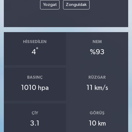
Yozgat
Zonguldak
HISSEDILEN
NEM
°
4
%93
BASINÇ
RÜZGAR
1010
11
hpa
km/s
ÇIY
GÖRÜŞ
3.1
10
km