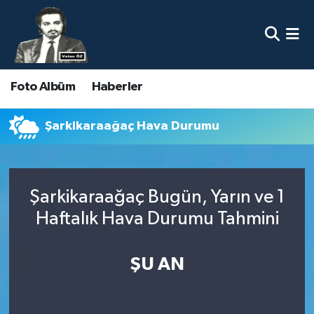
Nöbetçi Eczaneler
Foto Albüm
Haberler
Hava Durumu
Namaz Vakitleri
Şarkikaraağaç Hava Durumu
Trafik Durumu
Şarkikaraağaç Bugün, Yarın ve 1
Süper Lig Puan Durumu ve Fikstür
Haftalık Hava Durumu Tahmini
Tüm Manşetler
ŞU AN
Son Dakika Haberleri
Haber Arşivi