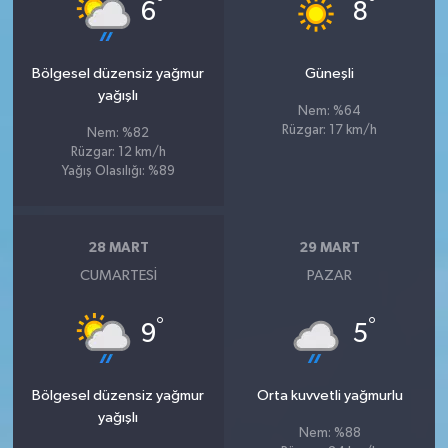
°
°
6
8
Bölgesel düzensiz yağmur
Güneşli
yağışlı
Nem: %64
Rüzgar: 17 km/h
Nem: %82
Rüzgar: 12 km/h
Yağış Olasılığı: %89
28 MART
29 MART
CUMARTESI
PAZAR
°
°
9
5
Bölgesel düzensiz yağmur
Orta kuvvetli yağmurlu
yağışlı
Nem: %88