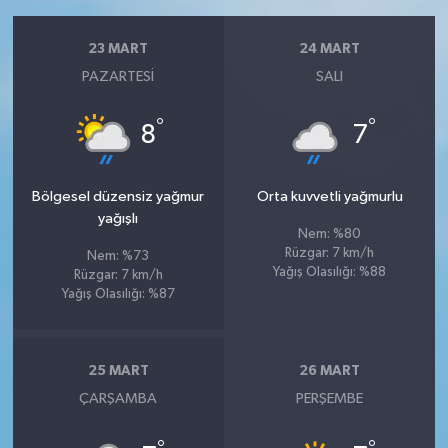
23 MART
24 MART
PAZARTESI
SALI
°
°
8
7
Bölgesel düzensiz yağmur
Orta kuvvetli yağmurlu
yağışlı
Nem: %80
Rüzgar: 7 km/h
Nem: %73
Yağış Olasılığı: %88
Rüzgar: 7 km/h
Yağış Olasılığı: %87
25 MART
26 MART
ÇARŞAMBA
PERŞEMBE