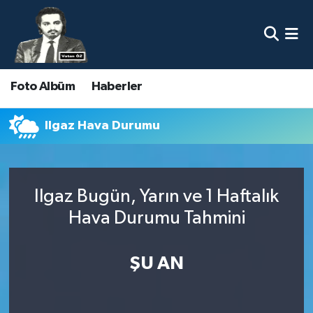
Nöbetçi Eczaneler
Foto Albüm
Haberler
Hava Durumu
Namaz Vakitleri
Ilgaz Hava Durumu
Trafik Durumu
Ilgaz Bugün, Yarın ve 1 Haftalık
Süper Lig Puan Durumu ve Fikstür
Hava Durumu Tahmini
Tüm Manşetler
ŞU AN
Son Dakika Haberleri
Haber Arşivi