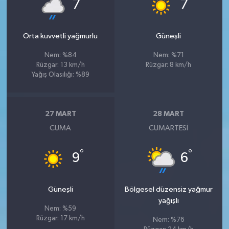
°
°
7
7
Orta kuvvetli yağmurlu
Güneşli
Nem: %84
Nem: %71
Rüzgar: 13 km/h
Rüzgar: 8 km/h
Yağış Olasılığı: %89
27 MART
28 MART
CUMA
CUMARTESI
°
°
9
6
Güneşli
Bölgesel düzensiz yağmur
yağışlı
Nem: %59
Rüzgar: 17 km/h
Nem: %76