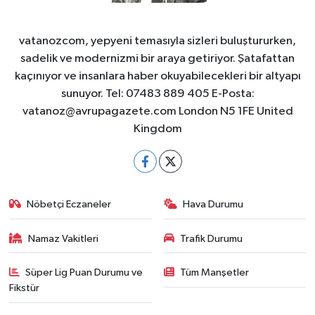
vatanozcom, yepyeni temasıyla sizleri buluştururken,
sadelik ve modernizmi bir araya getiriyor. Şatafattan
kaçınıyor ve insanlara haber okuyabilecekleri bir altyapı
sunuyor. Tel: 07483 889 405 E-Posta:
vatanoz@avrupagazete.com
London N5 1FE United
Kingdom
Nöbetçi Eczaneler
Hava Durumu
Namaz Vakitleri
Trafik Durumu
Süper Lig Puan Durumu ve
Tüm Manşetler
Fikstür