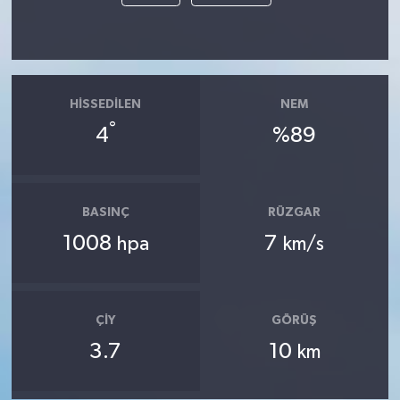
HISSEDILEN
NEM
°
4
%89
BASINÇ
RÜZGAR
1008
7
hpa
km/s
ÇIY
GÖRÜŞ
3.7
10
km