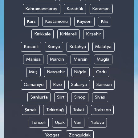
Kahramanmaraş
Karabük
Karaman
Kars
Kastamonu
Kayseri
Kilis
Kırıkkale
Kırklareli
Kırşehir
Kocaeli
Konya
Kütahya
Malatya
Manisa
Mardin
Mersin
Muğla
Muş
Nevşehir
Niğde
Ordu
Osmaniye
Rize
Sakarya
Samsun
Şanlıurfa
Siirt
Sinop
Sivas
Şırnak
Tekirdağ
Tokat
Trabzon
Tunceli
Uşak
Van
Yalova
Yozgat
Zonguldak