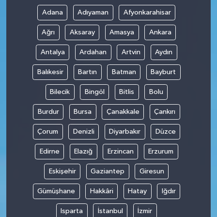
Adana
Adıyaman
Afyonkarahisar
Ağrı
Aksaray
Amasya
Ankara
Antalya
Ardahan
Artvin
Aydın
Balıkesir
Bartın
Batman
Bayburt
Bilecik
Bingöl
Bitlis
Bolu
Burdur
Bursa
Çanakkale
Çankırı
Çorum
Denizli
Diyarbakır
Düzce
Edirne
Elazığ
Erzincan
Erzurum
Eskişehir
Gaziantep
Giresun
Gümüşhane
Hakkâri
Hatay
Iğdır
Isparta
İstanbul
İzmir