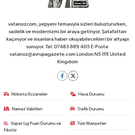
vatanozcom, yepyeni temasıyla sizleri buluştururken,
sadelik ve modernizmi bir araya getiriyor. Şatafattan
kaçınıyor ve insanlara haber okuyabilecekleri bir altyapı
sunuyor. Tel: 07483 889 405 E-Posta:
vatanoz@avrupagazete.com
London N5 1FE United
Kingdom
Nöbetçi Eczaneler
Hava Durumu
Namaz Vakitleri
Trafik Durumu
Süper Lig Puan Durumu ve
Tüm Manşetler
Fikstür