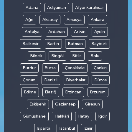
Adana
Adıyaman
Afyonkarahisar
Ağrı
Aksaray
Amasya
Ankara
Antalya
Ardahan
Artvin
Aydın
Balıkesir
Bartın
Batman
Bayburt
Bilecik
Bingöl
Bitlis
Bolu
Burdur
Bursa
Çanakkale
Çankırı
Çorum
Denizli
Diyarbakır
Düzce
Edirne
Elazığ
Erzincan
Erzurum
Eskişehir
Gaziantep
Giresun
Gümüşhane
Hakkâri
Hatay
Iğdır
Isparta
İstanbul
İzmir