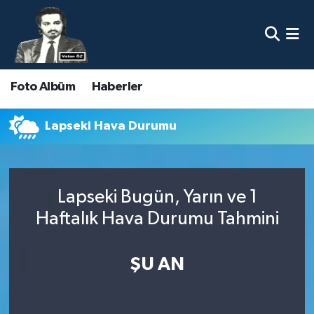
Nöbetçi Eczaneler
Foto Albüm
Haberler
Hava Durumu
Namaz Vakitleri
Lapseki Hava Durumu
Trafik Durumu
Lapseki Bugün, Yarın ve 1
Süper Lig Puan Durumu ve Fikstür
Haftalık Hava Durumu Tahmini
Tüm Manşetler
ŞU AN
Son Dakika Haberleri
Haber Arşivi