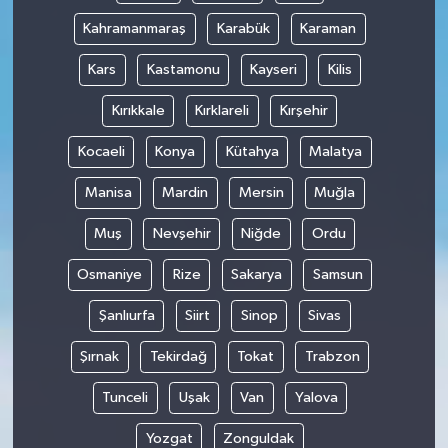
Kahramanmaraş
Karabük
Karaman
Kars
Kastamonu
Kayseri
Kilis
Kırıkkale
Kırklareli
Kırşehir
Kocaeli
Konya
Kütahya
Malatya
Manisa
Mardin
Mersin
Muğla
Muş
Nevşehir
Niğde
Ordu
Osmaniye
Rize
Sakarya
Samsun
Şanlıurfa
Siirt
Sinop
Sivas
Şırnak
Tekirdağ
Tokat
Trabzon
Tunceli
Uşak
Van
Yalova
Yozgat
Zonguldak