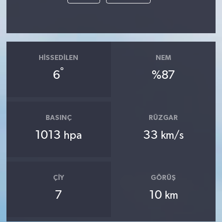
HISSEDILEN
NEM
°
6
%87
BASINÇ
RÜZGAR
1013
33
hpa
km/s
ÇIY
GÖRÜŞ
7
10
km