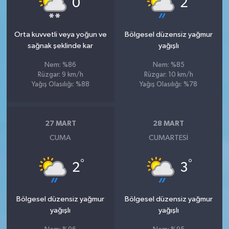
0
2
Orta kuvvetli veya yoğun ve
Bölgesel düzensiz yağmur
sağnak şeklinde kar
yağışlı
Nem: %86
Nem: %85
Rüzgar: 9 km/h
Rüzgar: 10 km/h
Yağış Olasılığı: %88
Yağış Olasılığı: %78
27 MART
28 MART
CUMA
CUMARTESI
°
°
2
3
Bölgesel düzensiz yağmur
Bölgesel düzensiz yağmur
yağışlı
yağışlı