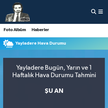
Nöbetçi Eczaneler
Foto Albüm
Haberler
Hava Durumu
Namaz Vakitleri
Yayladere Hava Durumu
Trafik Durumu
Yayladere Bugün, Yarın ve 1
Süper Lig Puan Durumu ve Fikstür
Haftalık Hava Durumu Tahmini
Tüm Manşetler
ŞU AN
Son Dakika Haberleri
Haber Arşivi