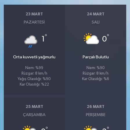
23 MART
24 MART
PAZARTESI
SALI
°
°
1
0
Orta kuvvetli yağmurlu
Parçalı Bulutlu
Nem: %99
Nem: %90
Rüzgar: 8 km/h
Rüzgar: 8 km/h
Yağış Olasılığı: %90
Kar Olasılığı: %6
Kar Olasılığı: %22
25 MART
26 MART
ÇARŞAMBA
PERŞEMBE
°
°