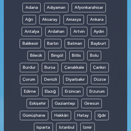
Adana
Adıyaman
Afyonkarahisar
Ağrı
Aksaray
Amasya
Ankara
Antalya
Ardahan
Artvin
Aydın
Balıkesir
Bartın
Batman
Bayburt
Bilecik
Bingöl
Bitlis
Bolu
Burdur
Bursa
Çanakkale
Çankırı
Çorum
Denizli
Diyarbakır
Düzce
Edirne
Elazığ
Erzincan
Erzurum
Eskişehir
Gaziantep
Giresun
Gümüşhane
Hakkâri
Hatay
Iğdır
Isparta
İstanbul
İzmir