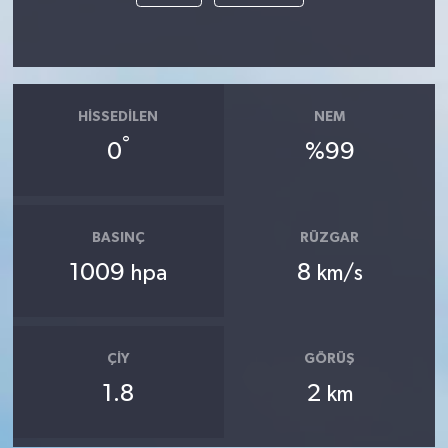
HISSEDILEN
NEM
°
0
%99
BASINÇ
RÜZGAR
1009
8
hpa
km/s
ÇIY
GÖRÜŞ
1.8
2
km