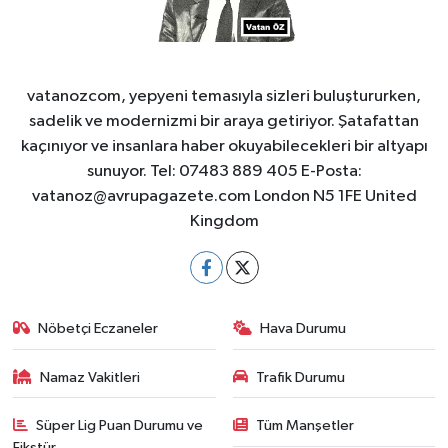
vatanozcom, yepyeni temasıyla sizleri buluştururken,
sadelik ve modernizmi bir araya getiriyor. Şatafattan
kaçınıyor ve insanlara haber okuyabilecekleri bir altyapı
sunuyor. Tel: 07483 889 405 E-Posta:
vatanoz@avrupagazete.com
London N5 1FE United
Kingdom
Nöbetçi Eczaneler
Hava Durumu
Namaz Vakitleri
Trafik Durumu
Süper Lig Puan Durumu ve
Tüm Manşetler
Fikstür