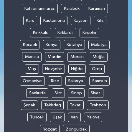
Kahramanmaraş
Karabük
Karaman
Kars
Kastamonu
Kayseri
Kilis
Kırıkkale
Kırklareli
Kırşehir
Kocaeli
Konya
Kütahya
Malatya
Manisa
Mardin
Mersin
Muğla
Muş
Nevşehir
Niğde
Ordu
Osmaniye
Rize
Sakarya
Samsun
Şanlıurfa
Siirt
Sinop
Sivas
Şırnak
Tekirdağ
Tokat
Trabzon
Tunceli
Uşak
Van
Yalova
Yozgat
Zonguldak