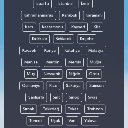
Isparta
İstanbul
İzmir
Kahramanmaraş
Karabük
Karaman
Kars
Kastamonu
Kayseri
Kilis
Kırıkkale
Kırklareli
Kırşehir
Kocaeli
Konya
Kütahya
Malatya
Manisa
Mardin
Mersin
Muğla
Muş
Nevşehir
Niğde
Ordu
Osmaniye
Rize
Sakarya
Samsun
Şanlıurfa
Siirt
Sinop
Sivas
Şırnak
Tekirdağ
Tokat
Trabzon
Tunceli
Uşak
Van
Yalova