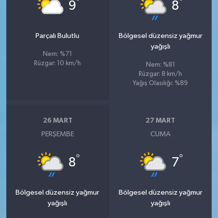
°
°
9
8
Parçalı Bulutlu
Bölgesel düzensiz yağmur
yağışlı
Nem: %71
Rüzgar: 10 km/h
Nem: %81
Rüzgar: 8 km/h
Yağış Olasılığı: %89
26 MART
27 MART
PERŞEMBE
CUMA
°
°
8
7
Bölgesel düzensiz yağmur
Bölgesel düzensiz yağmur
yağışlı
yağışlı