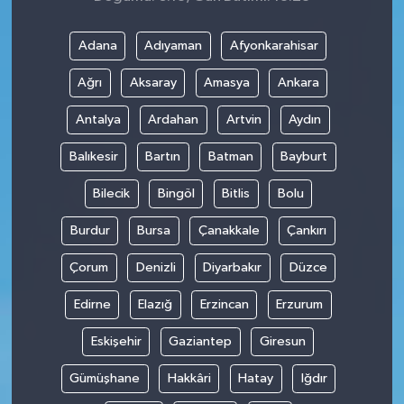
Adana
Adıyaman
Afyonkarahisar
Ağrı
Aksaray
Amasya
Ankara
Antalya
Ardahan
Artvin
Aydın
Balıkesir
Bartın
Batman
Bayburt
Bilecik
Bingöl
Bitlis
Bolu
Burdur
Bursa
Çanakkale
Çankırı
Çorum
Denizli
Diyarbakır
Düzce
Edirne
Elazığ
Erzincan
Erzurum
Eskişehir
Gaziantep
Giresun
Gümüşhane
Hakkâri
Hatay
Iğdır