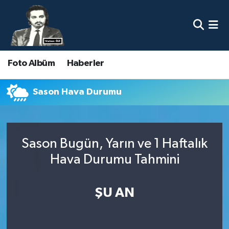
Nöbetçi Eczaneler
Foto Albüm
Haberler
Hava Durumu
Namaz Vakitleri
Sason Hava Durumu
Trafik Durumu
Sason Bugün, Yarın ve 1 Haftalık
Süper Lig Puan Durumu ve Fikstür
Hava Durumu Tahmini
Tüm Manşetler
ŞU AN
Son Dakika Haberleri
Haber Arşivi