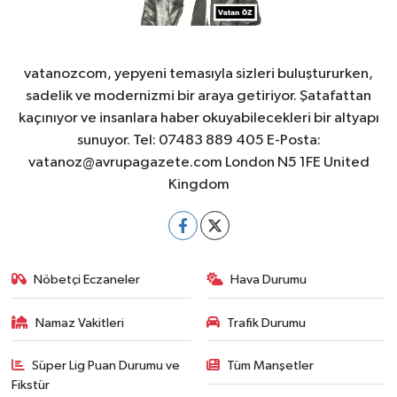
vatanozcom, yepyeni temasıyla sizleri buluştururken,
sadelik ve modernizmi bir araya getiriyor. Şatafattan
kaçınıyor ve insanlara haber okuyabilecekleri bir altyapı
sunuyor. Tel: 07483 889 405 E-Posta:
vatanoz@avrupagazete.com
London N5 1FE United
Kingdom
Nöbetçi Eczaneler
Hava Durumu
Namaz Vakitleri
Trafik Durumu
Süper Lig Puan Durumu ve
Tüm Manşetler
Fikstür