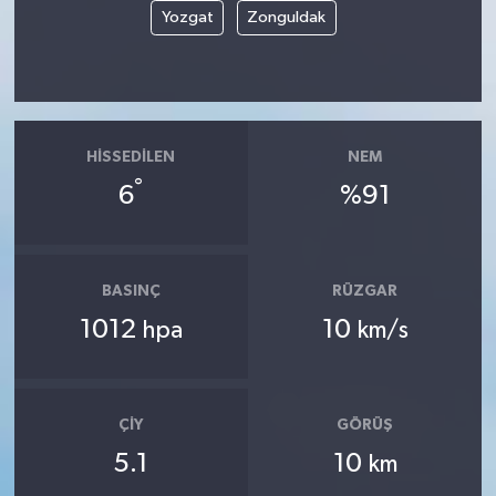
Yozgat
Zonguldak
HISSEDILEN
NEM
°
6
%91
BASINÇ
RÜZGAR
1012
10
hpa
km/s
ÇIY
GÖRÜŞ
5.1
10
km