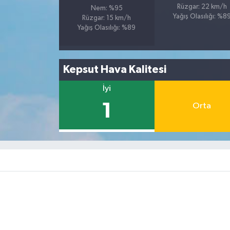
Rüzgar: 22 km/h
Nem: %95
Yağış Olasılığı: %8
Rüzgar: 15 km/h
Yağış Olasılığı: %89
Kepsut Hava Kalitesi
İyi
1
Orta