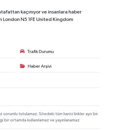
atafattan kaçınıyor ve insanlara haber
m
London N5 1FE United Kingdom
Trafik Durumu
Haber Arşivi
orumlu tutulamaz. Sitedeki tüm harici linkler ayrı bir
angi bir ortamda kullanılamaz ve yayınlanamaz