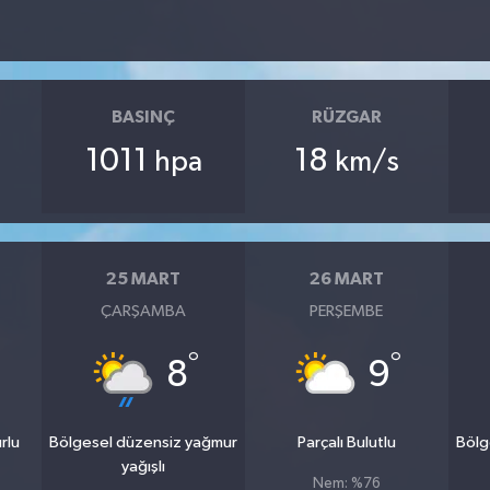
BASINÇ
RÜZGAR
1011
18
hpa
km/s
25 MART
26 MART
ÇARŞAMBA
PERŞEMBE
°
°
8
9
rlu
Bölgesel düzensiz yağmur
Parçalı Bulutlu
Bölg
yağışlı
Nem: %76