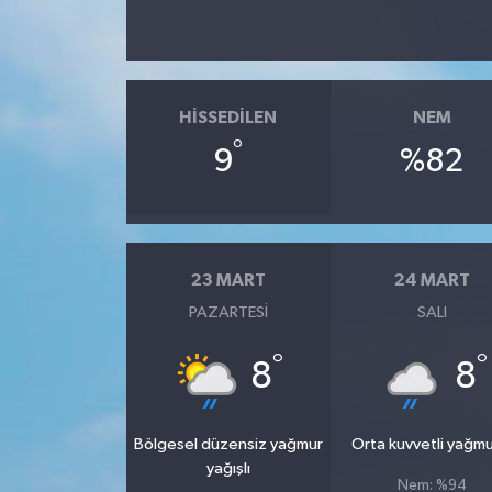
HISSEDILEN
NEM
°
9
%82
23 MART
24 MART
PAZARTESI
SALI
°
°
8
8
Bölgesel düzensiz yağmur
Orta kuvvetli yağmu
yağışlı
Nem: %94