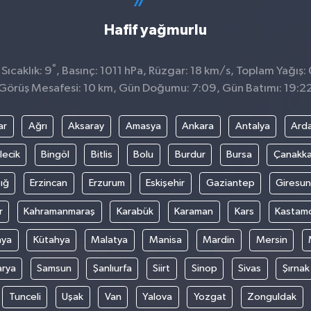
Hafif yağmurlu
°
Sıcaklık: 9
, Basınç: 1011 hPa, Rüzgar: 18 km/s, Toplam Yağış:
Görüş Mesafesi: 10 km, Gün Doğumu: 7:09, Gün Batımı: 19:2
ar
Ağrı
Aksaray
Amasya
Ankara
Antalya
Ard
lecik
Bingöl
Bitlis
Bolu
Burdur
Bursa
Çanakka
ığ
Erzincan
Erzurum
Eskişehir
Gaziantep
Giresun
r
Kahramanmaraş
Karabük
Karaman
Kars
Kastam
nya
Kütahya
Malatya
Manisa
Mardin
Mersin
arya
Samsun
Şanlıurfa
Siirt
Sinop
Sivas
Şırnak
Tunceli
Uşak
Van
Yalova
Yozgat
Zonguldak