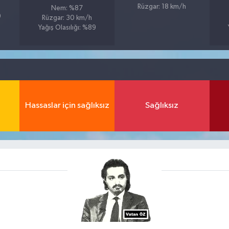
Rüzgar: 18 km/h
Nem: %87
9
Rüzgar: 30 km/h
Yağış Olasılığı: %89
Hassaslar için sağlıksız
Sağlıksız