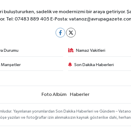
 buluştururken, sadelik ve modernizmi bir araya getiriyor. Ş
yor. Tel: 07483 889 405 E-Posta:
vatanoz@avrupagazete.co
va Durumu
Namaz Vakitleri
 Manşetler
Son Dakika Haberleri
Foto Albüm
Haberler
umludur. Yayınlanan yorumlardan Son Dakika Haberleri ve Gündem – Vatanoz s
köşe yazıları ve fotoğraflar izin alınmaksızın kaynak gösterilse dahi, herh