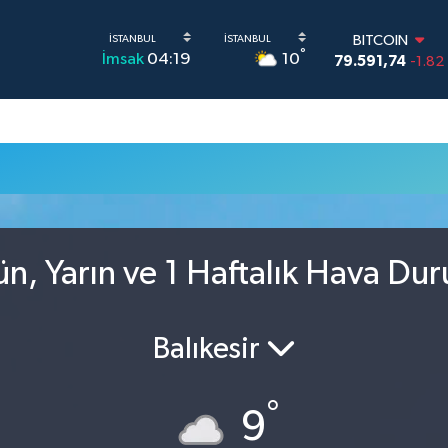
BITCOIN
°
10
İmsak
04:19
79.591,74
-1.82
DOLAR
45,43620
0.02
EURO
53,38690
0.19
STERLİN
61,60380
0.18
G.ALTIN
6862,09000
0.1
BİST100
n, Yarın ve 1 Haftalık Hava Du
14.598,00
0
Balıkesir
°
9