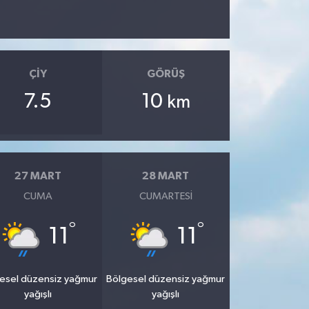
ÇIY
GÖRÜŞ
7.5
10
km
27 MART
28 MART
CUMA
CUMARTESI
°
°
11
11
esel düzensiz yağmur
Bölgesel düzensiz yağmur
yağışlı
yağışlı