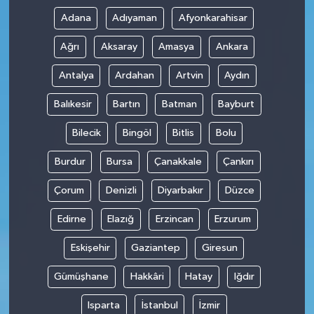
Adana
Adıyaman
Afyonkarahisar
Ağrı
Aksaray
Amasya
Ankara
Antalya
Ardahan
Artvin
Aydın
Balıkesir
Bartın
Batman
Bayburt
Bilecik
Bingöl
Bitlis
Bolu
Burdur
Bursa
Çanakkale
Çankırı
Çorum
Denizli
Diyarbakır
Düzce
Edirne
Elazığ
Erzincan
Erzurum
Eskişehir
Gaziantep
Giresun
Gümüşhane
Hakkâri
Hatay
Iğdır
Isparta
İstanbul
İzmir