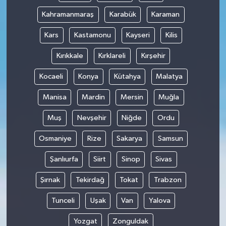
Kahramanmaraş
Karabük
Karaman
Kars
Kastamonu
Kayseri
Kilis
Kırıkkale
Kırklareli
Kırşehir
Kocaeli
Konya
Kütahya
Malatya
Manisa
Mardin
Mersin
Muğla
Muş
Nevşehir
Niğde
Ordu
Osmaniye
Rize
Sakarya
Samsun
Şanlıurfa
Siirt
Sinop
Sivas
Şırnak
Tekirdağ
Tokat
Trabzon
Tunceli
Uşak
Van
Yalova
Yozgat
Zonguldak