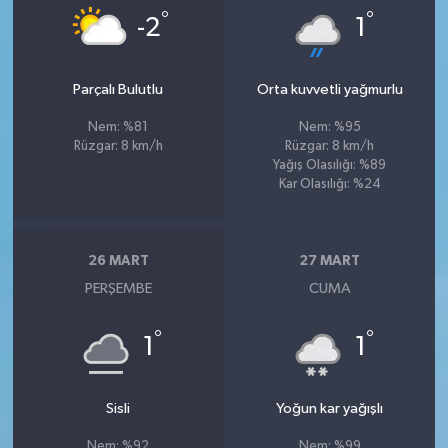
°
°
-2
1
Parçalı Bulutlu
Orta kuvvetli yağmurlu
Nem: %81
Nem: %95
Rüzgar: 8 km/h
Rüzgar: 8 km/h
Yağış Olasılığı: %89
Kar Olasılığı: %24
26 MART
27 MART
PERŞEMBE
CUMA
°
°
1
1
Sisli
Yoğun kar yağışlı
Nem: %92
Nem: %99