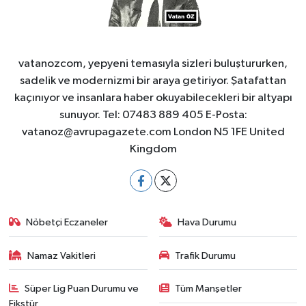
vatanozcom, yepyeni temasıyla sizleri buluştururken,
sadelik ve modernizmi bir araya getiriyor. Şatafattan
kaçınıyor ve insanlara haber okuyabilecekleri bir altyapı
sunuyor. Tel: 07483 889 405 E-Posta:
vatanoz@avrupagazete.com
London N5 1FE United
Kingdom
Nöbetçi Eczaneler
Hava Durumu
Namaz Vakitleri
Trafik Durumu
Süper Lig Puan Durumu ve
Tüm Manşetler
Fikstür