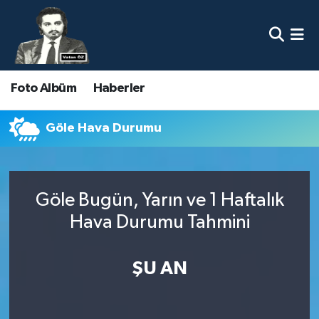
Nöbetçi Eczaneler
Foto Albüm
Haberler
Hava Durumu
Namaz Vakitleri
Göle Hava Durumu
Trafik Durumu
Göle Bugün, Yarın ve 1 Haftalık
Süper Lig Puan Durumu ve Fikstür
Hava Durumu Tahmini
Tüm Manşetler
ŞU AN
Son Dakika Haberleri
Haber Arşivi