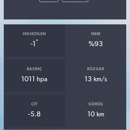
HISSEDILEN
NEM
°
-1
%93
BASINÇ
RÜZGAR
1011
13
hpa
km/s
ÇIY
GÖRÜŞ
-5.8
10
km