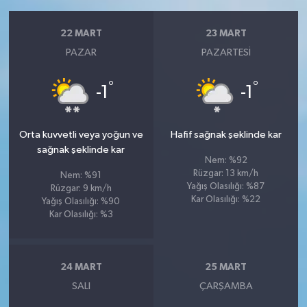
22 MART
23 MART
PAZAR
PAZARTESI
°
°
-1
-1
Orta kuvvetli veya yoğun ve
Hafif sağnak şeklinde kar
sağnak şeklinde kar
Nem: %92
Rüzgar: 13 km/h
Nem: %91
Yağış Olasılığı: %87
Rüzgar: 9 km/h
Kar Olasılığı: %22
Yağış Olasılığı: %90
Kar Olasılığı: %3
24 MART
25 MART
SALI
ÇARŞAMBA