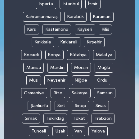
Isparta
İstanbul
İzmir
Kahramanmaraş
Karabük
Karaman
Kars
Kastamonu
Kayseri
Kilis
Kırıkkale
Kırklareli
Kırşehir
Kocaeli
Konya
Kütahya
Malatya
Manisa
Mardin
Mersin
Muğla
Muş
Nevşehir
Niğde
Ordu
Osmaniye
Rize
Sakarya
Samsun
Şanlıurfa
Siirt
Sinop
Sivas
Şırnak
Tekirdağ
Tokat
Trabzon
Tunceli
Uşak
Van
Yalova