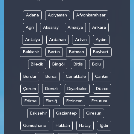
Adana
Adıyaman
Afyonkarahisar
Ağrı
Aksaray
Amasya
Ankara
Antalya
Ardahan
Artvin
Aydın
Balıkesir
Bartın
Batman
Bayburt
Bilecik
Bingöl
Bitlis
Bolu
Burdur
Bursa
Çanakkale
Çankırı
Çorum
Denizli
Diyarbakır
Düzce
Edirne
Elazığ
Erzincan
Erzurum
Eskişehir
Gaziantep
Giresun
Gümüşhane
Hakkâri
Hatay
Iğdır