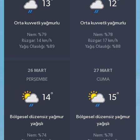
°
°
13
12
Orta kuvvetli yağmurlu
Orta kuvvetli yağmurlu
Nem: %79
Nem: %78
Rüzgar: 14 km/h
Rüzgar: 17 km/h
Yağış Olasılığı: %89
Yağış Olasılığı: %88
26 MART
27 MART
PERŞEMBE
CUMA
°
°
14
15
Bölgesel düzensiz yağmur
Bölgesel düzensiz yağmur
yağışlı
yağışlı
Nem: %74
Nem: %78