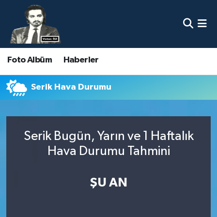
Nöbetçi Eczaneler
Foto Albüm
Haberler
Hava Durumu
Namaz Vakitleri
Serik Hava Durumu
Trafik Durumu
Serik Bugün, Yarın ve 1 Haftalık
Süper Lig Puan Durumu ve Fikstür
Hava Durumu Tahmini
Tüm Manşetler
ŞU AN
Son Dakika Haberleri
Haber Arşivi