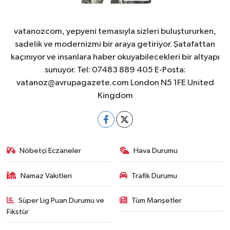
vatanozcom, yepyeni temasıyla sizleri buluştururken,
sadelik ve modernizmi bir araya getiriyor. Şatafattan
kaçınıyor ve insanlara haber okuyabilecekleri bir altyapı
sunuyor. Tel: 07483 889 405 E-Posta:
vatanoz@avrupagazete.com
London N5 1FE United
Kingdom
Nöbetçi Eczaneler
Hava Durumu
Namaz Vakitleri
Trafik Durumu
Süper Lig Puan Durumu ve
Tüm Manşetler
Fikstür