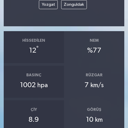
Yozgat
Zonguldak
HISSEDILEN
NEM
°
12
%77
BASINÇ
RÜZGAR
1002
7
hpa
km/s
ÇIY
GÖRÜŞ
8.9
10
km