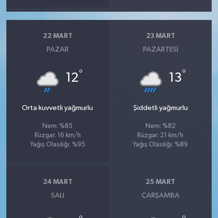
22 MART
23 MART
PAZAR
PAZARTESI
°
°
12
13
Orta kuvvetli yağmurlu
Şiddetli yağmurlu
Nem: %85
Nem: %82
Rüzgar: 16 km/h
Rüzgar: 21 km/h
Yağış Olasılığı: %95
Yağış Olasılığı: %89
24 MART
25 MART
SALI
ÇARŞAMBA