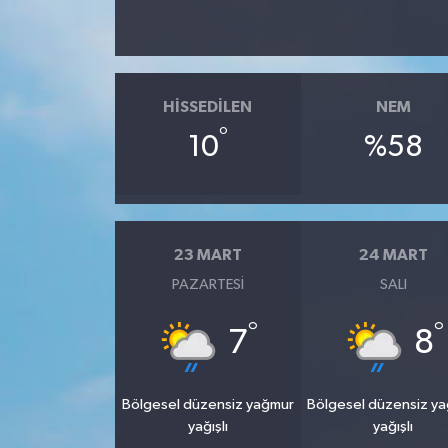
HISSEDILEN
NEM
°
10
%58
23 MART
24 MART
PAZARTESI
SALI
°
°
7
8
Bölgesel düzensiz yağmur
Bölgesel düzensiz y
yağışlı
yağışlı