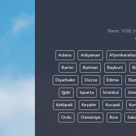
Nem: %58, Hi
Adana
Adıyaman
Afyonkarahis
Bartın
Batman
Bayburt
Bi
Diyarbakır
Düzce
Edirne
Elaz
Iğdır
Isparta
İstanbul
İzmi
Kırklareli
Kırşehir
Kocaeli
Ko
Ordu
Osmaniye
Rize
Sak