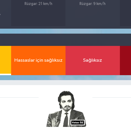
Rüzgar: 21 km/h
Rüzgar: 9 km/h
7
Hassaslar için sağlıksız
Sağlıksız