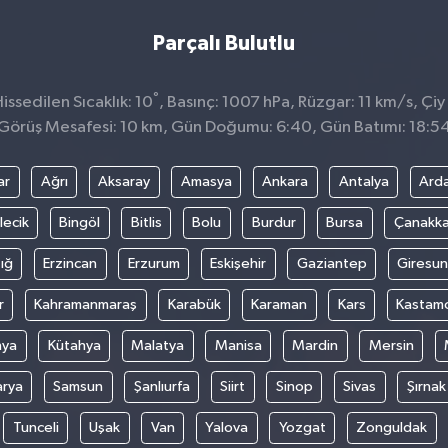
Parçalı Bulutlu
°
ssedilen Sıcaklık: 10
, Basınç: 1007 hPa, Rüzgar: 11 km/s, Çiy
Görüş Mesafesi: 10 km, Gün Doğumu: 6:40, Gün Batımı: 18:5
ar
Ağrı
Aksaray
Amasya
Ankara
Antalya
Ard
lecik
Bingöl
Bitlis
Bolu
Burdur
Bursa
Çanakka
ığ
Erzincan
Erzurum
Eskişehir
Gaziantep
Giresun
r
Kahramanmaraş
Karabük
Karaman
Kars
Kastam
nya
Kütahya
Malatya
Manisa
Mardin
Mersin
arya
Samsun
Şanlıurfa
Siirt
Sinop
Sivas
Şırnak
Tunceli
Uşak
Van
Yalova
Yozgat
Zonguldak