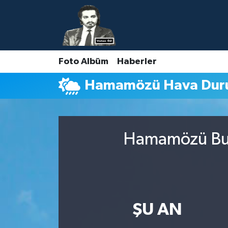
Nöbetçi Eczaneler
Foto Albüm
Haberler
Hava Durumu
Hamamözü Hava Du
Namaz Vakitleri
Trafik Durumu
Hamamözü Bugü
Süper Lig Puan Durumu ve Fikstür
Tüm Manşetler
Son Dakika Haberleri
ŞU AN
Haber Arşivi