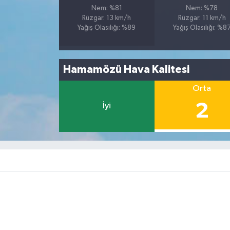
Nem: %81
Nem: %78
Rüzgar: 13 km/h
Rüzgar: 11 km/h
Yağış Olasılığı: %89
Yağış Olasılığı: %8
Hamamözü Hava Kalitesi
Orta
2
İyi