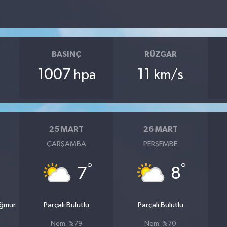
BASINÇ
RÜZGAR
1007
11
hpa
km/s
25 MART
26 MART
ÇARŞAMBA
PERŞEMBE
°
°
7
8
ağmur
Parçalı Bulutlu
Parçalı Bulutlu
Nem: %79
Nem: %70