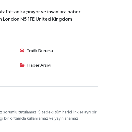
atafattan kaçınıyor ve insanlara haber
m
London N5 1FE United Kingdom
Trafik Durumu
Haber Arşivi
orumlu tutulamaz. Sitedeki tüm harici linkler ayrı bir
angi bir ortamda kullanılamaz ve yayınlanamaz