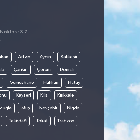
 Noktası: 3.2,
4
ahan
Artvin
Aydın
Balıkesir
le
Çankırı
Çorum
Denizli
Gümüşhane
Hakkâri
Hatay
onu
Kayseri
Kilis
Kırıkkale
Muğla
Muş
Nevşehir
Niğde
Tekirdağ
Tokat
Trabzon