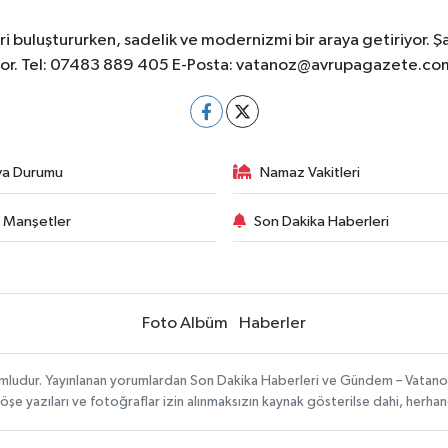
 buluştururken, sadelik ve modernizmi bir araya getiriyor. Ş
yor. Tel: 07483 889 405 E-Posta:
vatanoz@avrupagazete.co
va Durumu
Namaz Vakitleri
 Manşetler
Son Dakika Haberleri
Foto Albüm
Haberler
umludur. Yayınlanan yorumlardan Son Dakika Haberleri ve Gündem – Vatanoz s
köşe yazıları ve fotoğraflar izin alınmaksızın kaynak gösterilse dahi, herh