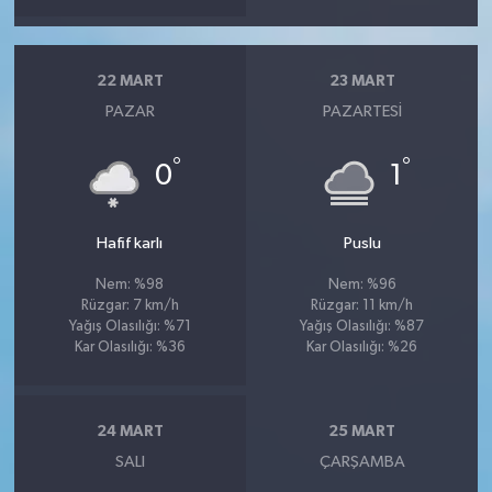
22 MART
23 MART
PAZAR
PAZARTESI
°
°
0
1
Hafif karlı
Puslu
Nem: %98
Nem: %96
Rüzgar: 7 km/h
Rüzgar: 11 km/h
Yağış Olasılığı: %71
Yağış Olasılığı: %87
Kar Olasılığı: %36
Kar Olasılığı: %26
24 MART
25 MART
SALI
ÇARŞAMBA