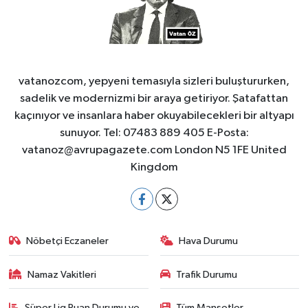
vatanozcom, yepyeni temasıyla sizleri buluştururken,
sadelik ve modernizmi bir araya getiriyor. Şatafattan
kaçınıyor ve insanlara haber okuyabilecekleri bir altyapı
sunuyor. Tel: 07483 889 405 E-Posta:
vatanoz@avrupagazete.com
London N5 1FE United
Kingdom
Nöbetçi Eczaneler
Hava Durumu
Namaz Vakitleri
Trafik Durumu
Süper Lig Puan Durumu ve
Tüm Manşetler