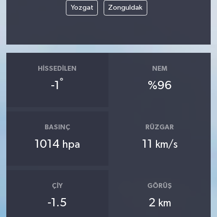
Yozgat
Zonguldak
HISSEDILEN
NEM
°
-1
%96
BASINÇ
RÜZGAR
1014
11
hpa
km/s
ÇIY
GÖRÜŞ
-1.5
2
km