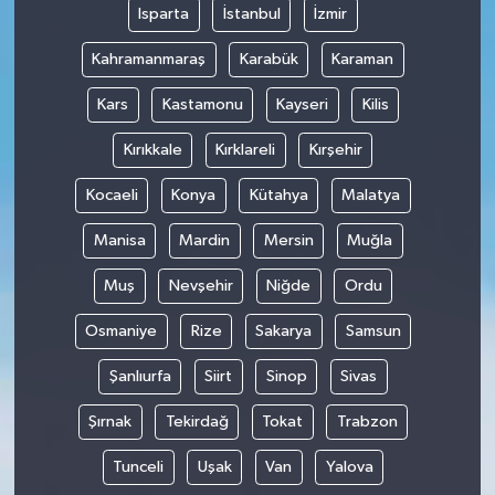
Isparta
İstanbul
İzmir
Kahramanmaraş
Karabük
Karaman
Kars
Kastamonu
Kayseri
Kilis
Kırıkkale
Kırklareli
Kırşehir
Kocaeli
Konya
Kütahya
Malatya
Manisa
Mardin
Mersin
Muğla
Muş
Nevşehir
Niğde
Ordu
Osmaniye
Rize
Sakarya
Samsun
Şanlıurfa
Siirt
Sinop
Sivas
Şırnak
Tekirdağ
Tokat
Trabzon
Tunceli
Uşak
Van
Yalova