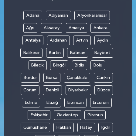
Adana
Adıyaman
Afyonkarahisar
Ağrı
Aksaray
Amasya
Ankara
Antalya
Ardahan
Artvin
Aydın
Balıkesir
Bartın
Batman
Bayburt
Bilecik
Bingöl
Bitlis
Bolu
Burdur
Bursa
Çanakkale
Çankırı
Çorum
Denizli
Diyarbakır
Düzce
Edirne
Elazığ
Erzincan
Erzurum
Eskişehir
Gaziantep
Giresun
Gümüşhane
Hakkâri
Hatay
Iğdır