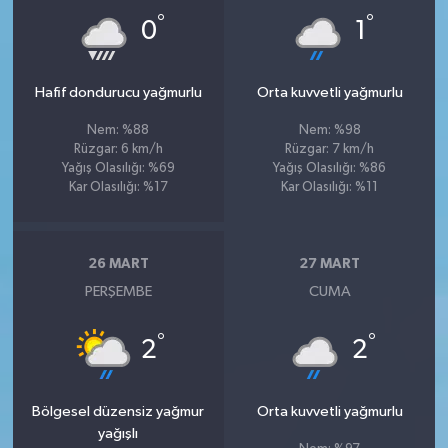
°
°
0
1
Hafif dondurucu yağmurlu
Orta kuvvetli yağmurlu
Nem: %88
Nem: %98
Rüzgar: 6 km/h
Rüzgar: 7 km/h
Yağış Olasılığı: %69
Yağış Olasılığı: %86
Kar Olasılığı: %17
Kar Olasılığı: %11
26 MART
27 MART
PERŞEMBE
CUMA
°
°
2
2
Bölgesel düzensiz yağmur
Orta kuvvetli yağmurlu
yağışlı