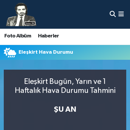
Nöbetçi Eczaneler
Foto Albüm
Haberler
Hava Durumu
Namaz Vakitleri
Eleşkirt Hava Durumu
Trafik Durumu
Eleşkirt Bugün, Yarın ve 1
Süper Lig Puan Durumu ve Fikstür
Haftalık Hava Durumu Tahmini
Tüm Manşetler
ŞU AN
Son Dakika Haberleri
Haber Arşivi