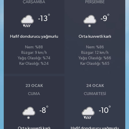
ÇARŞAMBA
PERŞEMBE
°
°
-13
-9
Hafif dondurucu yağmurlu
Orta kuvvetli karlı
Nem: %88
Nem: %86
Rüzgar: 9 km/h
Rüzgar: 12 km/h
Yağış Olasılığı: %74
Yağış Olasılığı: %66
Kar Olasılığı: %24
Kar Olasılığı: %65
23 OCAK
24 OCAK
CUMA
CUMARTESI
°
°
-8
-10
Orta kuvvetli karlı
Hafif dondurucu yağmurlu