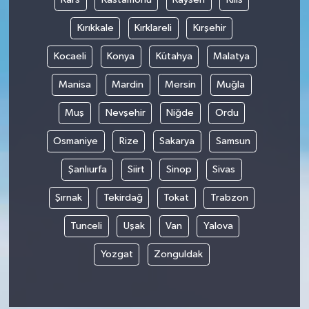
Kırıkkale
Kırklareli
Kırşehir
Kocaeli
Konya
Kütahya
Malatya
Manisa
Mardin
Mersin
Muğla
Muş
Nevşehir
Niğde
Ordu
Osmaniye
Rize
Sakarya
Samsun
Şanlıurfa
Siirt
Sinop
Sivas
Şırnak
Tekirdağ
Tokat
Trabzon
Tunceli
Uşak
Van
Yalova
Yozgat
Zonguldak