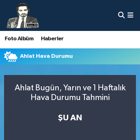
Nöbetçi Eczaneler
Foto Albüm
Haberler
Hava Durumu
Namaz Vakitleri
Ahlat Hava Durumu
Trafik Durumu
Ahlat Bugün, Yarın ve 1 Haftalık
Süper Lig Puan Durumu ve Fikstür
Hava Durumu Tahmini
Tüm Manşetler
ŞU AN
Son Dakika Haberleri
Haber Arşivi