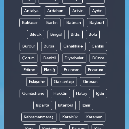
Antalya
Ardahan
Artvin
Aydın
Balıkesir
Bartın
Batman
Bayburt
Bilecik
Bingöl
Bitlis
Bolu
Burdur
Bursa
Çanakkale
Çankırı
Çorum
Denizli
Diyarbakır
Düzce
Edirne
Elazığ
Erzincan
Erzurum
Eskişehir
Gaziantep
Giresun
Gümüşhane
Hakkâri
Hatay
Iğdır
Isparta
İstanbul
İzmir
Kahramanmaraş
Karabük
Karaman
Kars
Kastamonu
Kayseri
Kilis