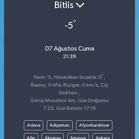
Bitlis
°
-5
07 Ağustos Cuma
21:39
°
Nem: %, Hissedilen Sıcaklık: 0
,
Basınç: 0 hPa, Rüzgar: 0 km/s, Çiy
Noktası: ,
Görüş Mesafesi: km, Gün Doğumu:
7:25, Gün Batımı: 17:19
Adana
Adıyaman
Afyonkarahisar
Ağrı
Aksaray
Amasya
Ankara