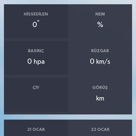
HISSEDILEN
NEM
°
0
%
BASINÇ
RÜZGAR
0
0
hpa
km/s
ÇIY
GÖRÜŞ
km
21 OCAK
22 OCAK