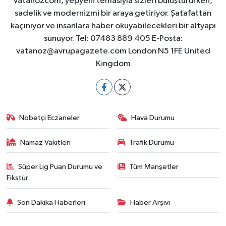
vatanozcom, yepyeni temasıyla sizleri buluştururken,
sadelik ve modernizmi bir araya getiriyor. Şatafattan
kaçınıyor ve insanlara haber okuyabilecekleri bir altyapı
sunuyor. Tel: 07483 889 405 E-Posta:
vatanoz@avrupagazete.com
London N5 1FE United
Kingdom
Nöbetçi Eczaneler
Hava Durumu
Namaz Vakitleri
Trafik Durumu
Süper Lig Puan Durumu ve
Tüm Manşetler
Fikstür
Son Dakika Haberleri
Haber Arşivi