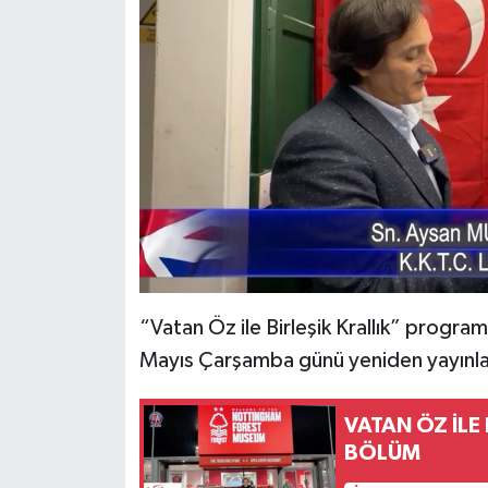
“Vatan Öz ile Birleşik Krallık” progr
Mayıs Çarşamba günü yeniden yayınl
VATAN ÖZ İLE
BÖLÜM