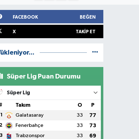
FACEBOOK
BEĞEN
X
TAKIP ET
ükleniyor...
Süper Lig Puan Durumu
Süper Lig
#
Takım
O
P
1
Galatasaray
33
77
2
Fenerbahçe
33
73
3
Trabzonspor
33
69