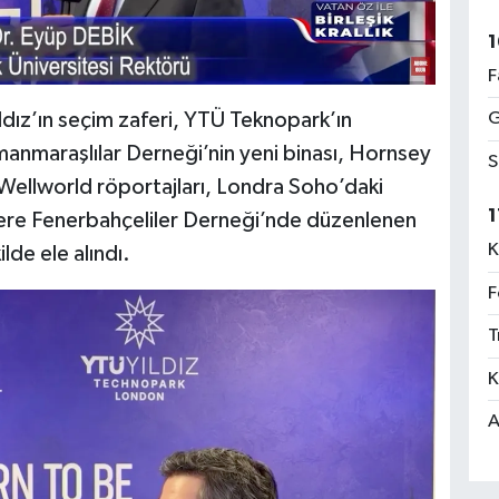
1
F
dız’ın seçim zaferi, YTÜ Teknopark’ın
G
ramanmaraşlılar Derneği’nin yeni binası, Hornsey
S
 Wellworld röportajları, Londra Soho’daki
1
ltere Fenerbahçeliler Derneği’nde düzenlenen
K
lde ele alındı.
F
T
K
A