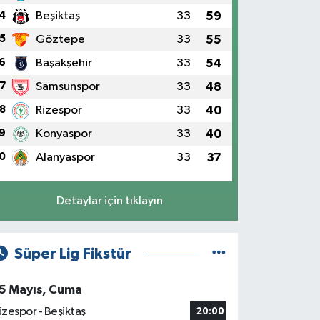
4
Beşiktaş
33
59
5
Göztepe
33
55
6
Başakşehir
33
54
7
Samsunspor
33
48
8
Rizespor
33
40
9
Konyaspor
33
40
0
Alanyaspor
33
37
Detaylar için tıklayın
Süper Lig Fikstür
5 Mayıs, Cuma
izespor - Beşiktaş
20:00