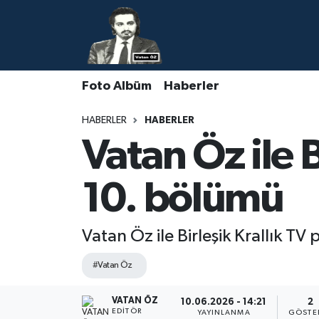
Nöbetçi Eczaneler
Foto Albüm
Haberler
Hava Durumu
HABERLER
HABERLER
Namaz Vakitleri
Vatan Öz ile 
Trafik Durumu
10. bölümü
Süper Lig Puan Durumu ve Fikstür
Vatan Öz ile Birleşik Krallık TV
Tüm Manşetler
#Vatan Öz
Son Dakika Haberleri
VATAN ÖZ
10.06.2026 - 14:21
2
Haber Arşivi
EDITÖR
YAYINLANMA
GÖSTE