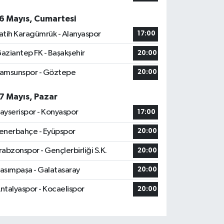
6 Mayıs, Cumartesi
atih Karagümrük - Alanyaspor
17:00
aziantep FK - Başakşehir
20:00
amsunspor - Göztepe
20:00
7 Mayıs, Pazar
ayserispor - Konyaspor
17:00
enerbahçe - Eyüpspor
20:00
rabzonspor - Gençlerbirliği S.K.
20:00
asımpaşa - Galatasaray
20:00
ntalyaspor - Kocaelispor
20:00