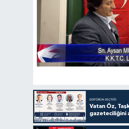
EDITÖRÜN SEÇTIĞI
Vatan Öz, Taşkent
gazeteciliğini