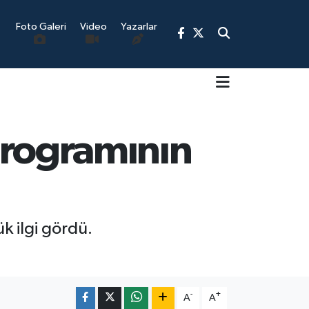
Foto Galeri
Video
Yazarlar
9
 programının
k ilgi gördü.
-
+
A
A