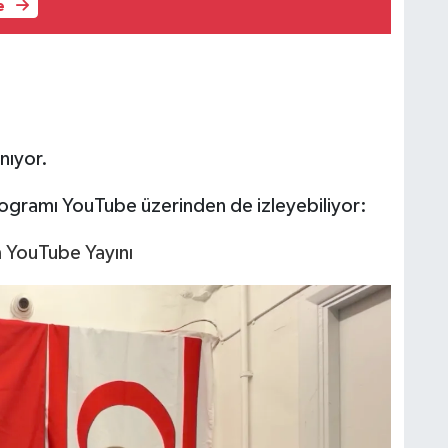
e
nıyor.
 programı YouTube üzerinden de izleyebiliyor:
üm YouTube Yayını