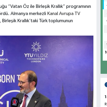
ğu “Vatan Öz ile Birleşik Krallık” programının
gördü. Almanya merkezli
Kanal Avrupa TV
 Birleşik Krallık’taki Türk toplumunun
1
1
R