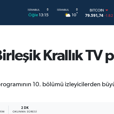
DOLAR
°
10
Öğle
13:15
45,43620
0.02
EURO
53,38690
0.19
STERLİN
61,60380
0.18
G.ALTIN
6862,09000
0.1
Birleşik Krallık TV
BİST100
14.598,00
0
BITCOIN
79.591,74
-1.82
 programının 10. bölümü izleyicilerden büyü
2 DK
RIM
OKUNMA SÜRESI