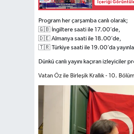
İçeriği Görüntül
Program her çarşamba canlı olarak;
🇬🇧 İngiltere saati ile 17.00’de,
🇩🇪 Almanya saati ile 18.00’de,
🇹🇷 Türkiye saati ile 19.00’da yayınla
Dünkü canlı yayını kaçıran izleyiciler
Vatan Öz ile Birleşik Krallık - 10. Böl