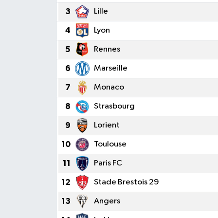
3
Lille
4
Lyon
5
Rennes
6
Marseille
7
Monaco
8
Strasbourg
9
Lorient
10
Toulouse
11
Paris FC
12
Stade Brestois 29
13
Angers