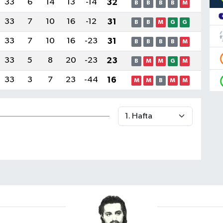
33
6
14
13
-14
32
B
B
B
B
M
33
7
10
16
-12
31
B
B
M
G
G
33
7
10
16
-23
31
B
B
B
B
M
33
5
8
20
-23
23
B
M
M
G
M
33
3
7
23
-44
16
M
M
B
M
M