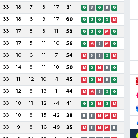
33
18
7
8
17
61
G
B
G
B
G
33
18
6
9
17
60
G
G
G
G
M
33
17
8
8
11
59
G
G
G
M
G
33
17
5
11
16
56
G
M
B
M
G
33
16
6
11
7
54
M
B
B
G
M
33
14
8
11
10
50
M
G
M
B
G
33
11
12
10
-1
45
M
G
M
B
G
33
12
8
13
1
44
M
M
B
G
G
33
10
11
12
-4
41
G
G
M
G
M
33
10
8
15
-12
38
B
B
M
M
M
33
9
8
16
-19
35
M
B
M
M
B