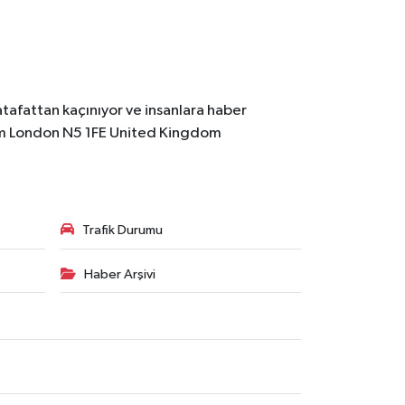
atafattan kaçınıyor ve insanlara haber
m
London N5 1FE United Kingdom
Trafik Durumu
Haber Arşivi