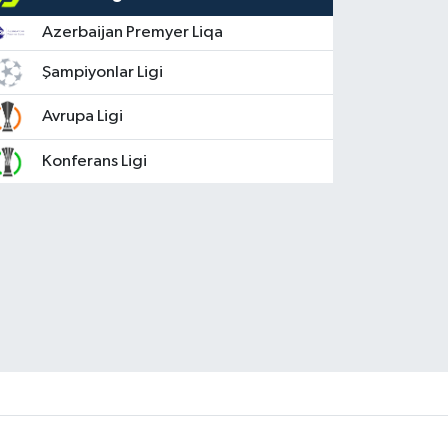
Azerbaijan Premyer Liqa
Şampiyonlar Ligi
Avrupa Ligi
Konferans Ligi