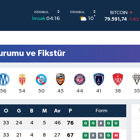
BITCOIN
°
10
İmsak
04:16
79.591,74
-1.82
DOLAR
45,43620
0.02
EURO
53,38690
0.19
urumu ve Fikstür
STERLİN
61,60380
0.18
G.ALTIN
6862,09000
0.1
BİST100
14.598,00
0
56
54
50
45
44
41
38
3
O
G
B
M
Av
P
Form
33
24
4
5
46
76
G
G
B
G
G
33
21
4
8
27
67
G
B
B
G
M