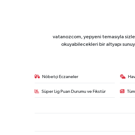
vatanozcom, yepyeni temasıyla sizleri
okuyabilecekleri bir altyapı sunu
Nöbetçi Eczaneler
Ha
Süper Lig Puan Durumu ve Fikstür
Tüm