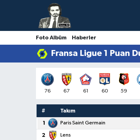
Nöbetçi Eczaneler
Foto Albüm
Haberler
Hava Durumu
Fransa Ligue 1 Puan D
Namaz Vakitleri
Trafik Durumu
Süper Lig Puan Durumu ve Fikstür
76
67
61
60
59
Tüm Manşetler
#
Takım
Son Dakika Haberleri
1
Paris Saint Germain
2
Lens
Haber Arşivi