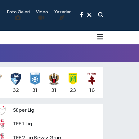
Foto Galeri
Video
Yazarlar
9
5
32
31
31
23
16
Süper Lig
TFF 1.Lig
TFF 2.Lig Beyaz Grup